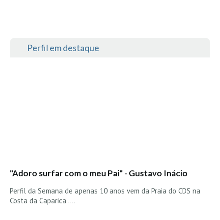
Perfil em destaque
"Adoro surfar com o meu Pai" - Gustavo Inácio
Perfil da Semana de apenas 10 anos vem da Praia do CDS na
Costa da Caparica ....