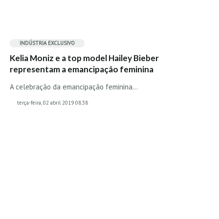
Mira
FIGUEIRA DA FOZ
Praia do Cabedelo HD
INDÚSTRIA EXCLUSIVO
NAZARÉ
Kelia Moniz e a top model Hailey Bieber
representam a emancipação feminina
Nazaré panoramica praia norte
Nazaré HD
A celebração da emancipação feminina...
Nazaré Praias Sul
terça-feira, 02 abril 2019 08:38
PENICHE
Peniche - Consolação Norte HD
Peniche Supertubos HD
SANTA CRUZ
Praia do Navio HD
ERICEIRA HD
Ericeira HD
Ericeira - Ribeira D'Ilhas HD