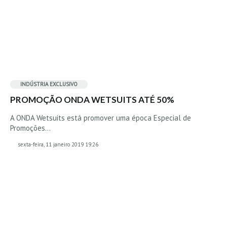
INDÚSTRIA EXCLUSIVO
PROMOÇÃO ONDA WETSUITS ATÉ 50%
A ONDA Wetsuits está promover uma época Especial de
Promoções…
sexta-feira, 11 janeiro 2019 19:26