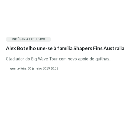
Costa da Caparica - C.I.Surf HD
Costa da Caparica - Praia Norte HD
Costa da Caparica - Praia CDS - HD
Costa da Caparica - Marcelino Beach Cafe HD
Costa da Caparica - Fonte da Telha HD
INDÚSTRIA EXCLUSIVO
ALENTEJO / ALGARVE
Alex Botelho une-se à família Shapers Fins Australia
Monte Clérigo HD - O sargo
Gladiador do Big Wave Tour com novo apoio de quilhas…
Quarteira
quarta-feira, 30 janeiro 2019 10:08
Faro HD
Faro Surf Spot HD
Fuzeta
Fuzeta Vista Mar HD
MADEIRA
Machico HD
Laje, Contreiras e Ribeira da Janela HD