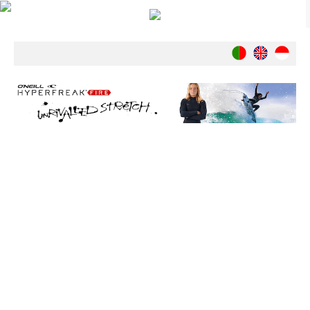
Notícias
Nacionais
Internacionais
Ambiente
Exclusivos
História
INDÚSTRIA
Nacional
Internacional
Exclusivos
Agenda de Eventos
Crónicas
Câmaras & Report