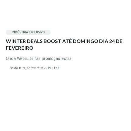
Boardriders Ericeira HD
Ericeira Praias Sul HD
Foz do Lizandro
INDÚSTRIA EXCLUSIVO
SINTRA
WINTER DEALS BOOST ATÉ DOMINGO DIA 24 DE
Praia Grande HD
FEVEREIRO
Praia Grande Panorâmica HD
Onda Wetsuits faz promoção extra.
LINHA DE CASCAIS/ESTORIL
sexta-feira, 22 fevereiro 2019 11:37
Guincho Norte
São Pedro do estoril
Parede
Carcavelos HD
Carcavelos Secret HD
Carcavelos - Calhau
COSTA DA CAPARICA HD