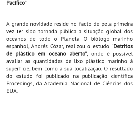
Pacífico”
.
Pedras do Corgo - Melanina HD
Cabo do Mundo HD
Leça - L'Kodak (Aterro) HD
A grande novidade reside no facto de pela primeira
vez ter sido tornada pública a situação global dos
Leça da Palmeira HD
oceanos de todo o Planeta. O biólogo marinho
Leça da Palmeira bar Oscar HD
espanhol, Andrés Cózar, realizou o estudo
“Detritos
Matosinhos HD
de plástico em oceano aberto”
, onde é possível
avaliar as quantidades de lixo plástico marinho à
Matosinhos - Vagas Bar HD
superfície, bem como a sua localização. O resultado
Cabedelo do Porto
do estudo foi publicado na publicação científica
Espinho HD
Procedings, da Academia Nacional de Ciências dos
Espinho vista aérea HD
EUA.
Espinho - Silvalde HD
AVEIRO
Cortegaça (Vila do Surf) HD
Cortegaça Onda Pontão HD
Praia da Barra Norte HD