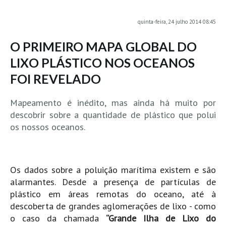
MINHO
quinta-feira, 24 julho 2014 08:45
Moledo HD
O PRIMEIRO MAPA GLOBAL DO
Vila Praia de Âncora HD
LIXO PLÁSTICO NOS OCEANOS
Viana do Castelo HD
FOI REVELADO
Viana Pontão HD
Ofir
Mapeamento é inédito, mas ainda há muito por
GRANDE PORTO
descobrir sobre a quantidade de plástico que polui
Aguçadoura HD
os nossos oceanos.
Póvoa de Varzim
Póvoa de Varzim - Ferrari HD
Os dados sobre a poluição marítima existem e são
Azurara HD
alarmantes. Desde a presença de partículas de
Praia de Árvore - Areal HD
plástico em áreas remotas do oceano, até à
Mindelo
descoberta de grandes aglomerações de lixo - como
Mindelo meia laranja HD
o caso da chamada
“Grande Ilha de Lixo do