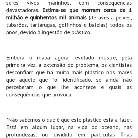
seres vivos marinhos, com consequências
Boardriders Ericeira HD
devastadoras.
Estima-se que morram cerca de
1
milhão e quinhentos mil animais
(de aves a peixes,
Ericeira Praias Sul HD
tubarões, tartarugas, golfinhos e baleias) todos os
Foz do Lizandro
anos, devido à ingestão de plástico.
SINTRA
Praia Grande HD
Praia Grande Panorâmica HD
Embora o mapa agora revelado mostre, pela
primeira vez, a extensão do problema, os cientistas
LINHA DE CASCAIS/ESTORIL
desconfiam que há muito mais plástico nos mares
Guincho Norte
que aquele que foi identificado, só ainda não
São Pedro do estoril
perceberam o que lhe acontece e quais as
Parede
consequências que provoca.
Carcavelos HD
Carcavelos Secret HD
"Não sabemos o que é que este plástico está a fazer.
Carcavelos - Calhau
Está em algum lugar, na vida do oceano, nas
COSTA DA CAPARICA HD
profundezas, ou dividido em partículas finas