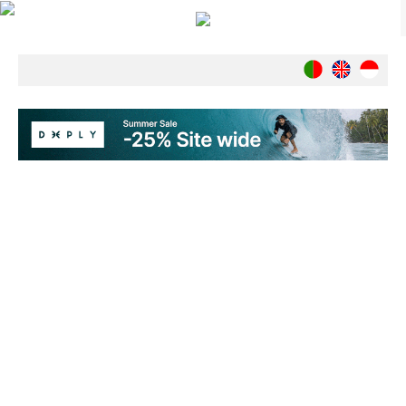
Notícias
Nacionais
Internacionais
Ambiente
Exclusivos
História
INDÚSTRIA
Nacional
Internacional
Exclusivos
Agenda de Eventos
Crónicas
Câmaras & Report