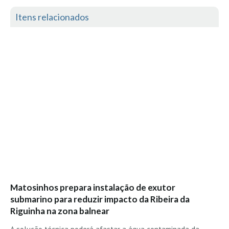
Vídeos
Itens relacionados
Nacional
Internacional
Exclusivos
Fotogaleria
Nacional
Internacional
Exclusivas
Guia De Praias
Norte
Grande Porto
Matosinhos prepara instalação de exutor
Costa de Prata
submarino para reduzir impacto da Ribeira da
Oeste
Riguinha na zona balnear
Grande Lisboa