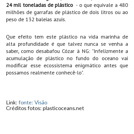
24 mil toneladas de plástico
- o que equivale a 480
Seixal HD
milhões de garrafas de plástico de dois litros ou ao
BALI / INDONÉSIA
peso de 132 baleias azuis.
Bali - Kuta e Kuta Reef HD
Bali - Keramas HD
Que efeito tem este plástico na vida marinha de
Bali - Uluwatu HD
alta profundidade é que talvez nunca se venha a
Ver Todas
saber, como desabafou Cózar à NG: "Infelizmente a
acumulação de plástico no fundo do oceano vai
Entrevistas
modificar esse ecossistema enigmático antes que
Nacionais
possamos realmente conhecê-lo".
Internacionais
Exclusivas
Perfil da semana
Link:
fonte: Visão
Créditos fotos:
plasticoceans.net
Análises
Podcast Pulsar do Surf
Opinião