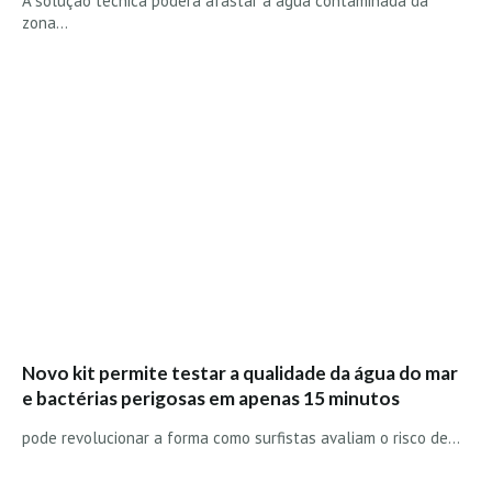
A solução técnica poderá afastar a água contaminada da
Alentejo
zona…
Algarve
Loja
Pranchas
Acessórios de Surf
SurfWear
Skate
Acessórios de moda
Cursos de Shape
Contactos
Novo kit permite testar a qualidade da água do mar
Contactos Surftotal
e bactérias perigosas em apenas 15 minutos
pode revolucionar a forma como surfistas avaliam o risco de…