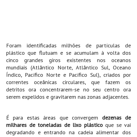
Mira
FIGUEIRA DA FOZ
Praia do Cabedelo HD
NAZARÉ
Nazaré panoramica praia norte
Foram identificadas milhões de partículas de
plástico que flutuam e se acumulam à volta dos
Nazaré HD
cinco grandes giros existentes nos oceanos
Nazaré Praias Sul
mundiais (Atlântico Norte, Atlântico Sul, Oceano
PENICHE
Índico, Pacífico Norte e Pacífico Sul), criados por
Peniche - Consolação Norte HD
correntes oceânicas circulares, que fazem os
detritos ora concentrarem-se no seu centro ora
Peniche Supertubos HD
serem expelidos e gravitarem nas zonas adjacentes.
SANTA CRUZ
Praia do Navio HD
É para estas áreas que convergem
dezenas de
ERICEIRA HD
milhares de toneladas de lixo plástico
que se vai
Ericeira HD
degradando e entrando na cadeia alimentar dos
Ericeira - Ribeira D'Ilhas HD