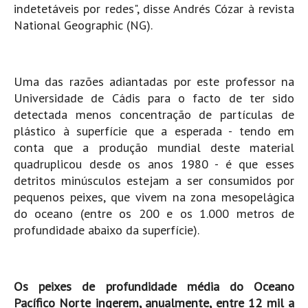
Costa da Caparica - C.I.Surf HD
indetetáveis por redes", disse Andrés Cózar à revista
National Geographic (NG).
Costa da Caparica - Praia Norte HD
Costa da Caparica - Praia CDS - HD
Costa da Caparica - Marcelino Beach Cafe HD
Uma das razões adiantadas por este professor na
Costa da Caparica - Fonte da Telha HD
Universidade de Cádis para o facto de ter sido
ALENTEJO / ALGARVE
detectada menos concentração de partículas de
Monte Clérigo HD - O sargo
plástico à superfície que a esperada - tendo em
conta que a produção mundial deste material
Quarteira
quadruplicou desde os anos 1980 - é que esses
Faro HD
detritos minúsculos estejam a ser consumidos por
Faro Surf Spot HD
pequenos peixes, que vivem na zona mesopelágica
do oceano (entre os 200 e os 1.000 metros de
Fuzeta
profundidade abaixo da superfície).
Fuzeta Vista Mar HD
MADEIRA
Machico HD
Os peixes de profundidade média do Oceano
Laje, Contreiras e Ribeira da Janela HD
Pacífico Norte ingerem, anualmente, entre 12 mil a