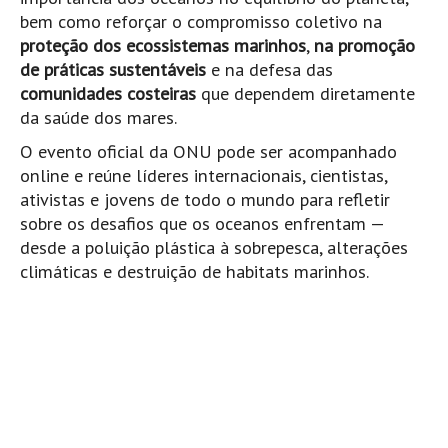
Pedras do Corgo - Melanina HD
bem como reforçar o compromisso coletivo na
Cabo do Mundo HD
proteção dos ecossistemas marinhos
,
na promoção
de práticas sustentáveis
e na defesa das
Leça - L'Kodak (Aterro) HD
comunidades costeiras
que dependem diretamente
Leça da Palmeira HD
da saúde dos mares.
Leça da Palmeira bar Oscar HD
O evento oficial da ONU pode ser acompanhado
Matosinhos HD
online e reúne líderes internacionais, cientistas,
Matosinhos - Vagas Bar HD
ativistas e jovens de todo o mundo para refletir
sobre os desafios que os oceanos enfrentam —
Cabedelo do Porto
desde a poluição plástica à sobrepesca, alterações
Espinho HD
climáticas e destruição de habitats marinhos.
Espinho vista aérea HD
Espinho - Silvalde HD
AVEIRO
Cortegaça (Vila do Surf) HD
Cortegaça Onda Pontão HD
Praia da Barra Norte HD