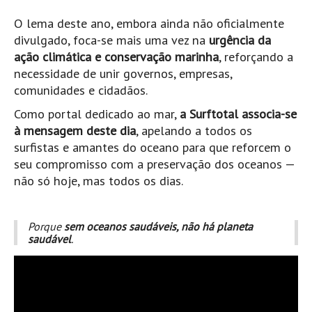
Mira
O lema deste ano, embora ainda não oficialmente
FIGUEIRA DA FOZ
divulgado, foca-se mais uma vez na
urgência da
ação climática e conservação marinha
, reforçando a
Praia do Cabedelo HD
necessidade de unir governos, empresas,
NAZARÉ
comunidades e cidadãos.
Nazaré panoramica praia norte
Como portal dedicado ao mar,
a Surftotal associa-se
Nazaré HD
à mensagem deste dia
, apelando a todos os
Nazaré Praias Sul
surfistas e amantes do oceano para que reforcem o
seu compromisso com a preservação dos oceanos —
PENICHE
não só hoje, mas todos os dias.
Peniche - Consolação Norte HD
Peniche Supertubos HD
Porque
sem oceanos saudáveis, não há planeta
SANTA CRUZ
saudável
.
Praia do Navio HD
ERICEIRA HD
Ericeira HD
Ericeira - Ribeira D'Ilhas HD