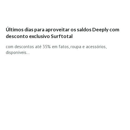
Seixal HD
BALI / INDONÉSIA
Bali - Kuta e Kuta Reef HD
Últimos dias para aproveitar os saldos Deeply com
Bali - Keramas HD
desconto exclusivo Surftotal
Bali - Uluwatu HD
com descontos até 35% em fatos, roupa e acessórios,
Ver Todas
disponíveis…
Entrevistas
Nacionais
Internacionais
Exclusivas
Perfil da semana
Análises
Podcast Pulsar do Surf
Opinião