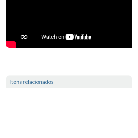
Boardriders Ericeira HD
Ericeira Praias Sul HD
Foz do Lizandro
SINTRA
Praia Grande HD
Praia Grande Panorâmica HD
LINHA DE CASCAIS/ESTORIL
Guincho Norte
Itens relacionados
São Pedro do estoril
Parede
Carcavelos HD
Carcavelos Secret HD
Carcavelos - Calhau
COSTA DA CAPARICA HD