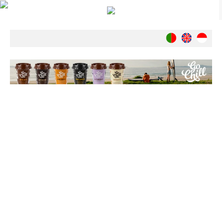
Notícias
Nacionais
Internacionais
Ambiente
Exclusivos
História
INDÚSTRIA
Nacional
Internacional
Exclusivos
Agenda de Eventos
Crónicas
Câmaras & Report