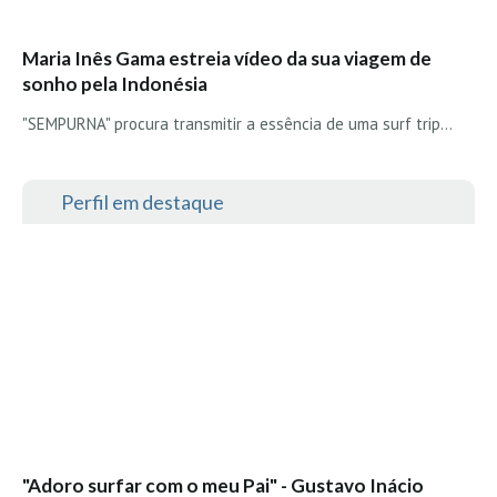
Vídeos
Nacional
Maria Inês Gama estreia vídeo da sua viagem de
sonho pela Indonésia
Internacional
Exclusivos
"SEMPURNA" procura transmitir a essência de uma surf trip...
Fotogaleria
Nacional
Perfil em destaque
Internacional
Exclusivas
Guia De Praias
Norte
Grande Porto
Costa de Prata
Oeste
Grande Lisboa
"Adoro surfar com o meu Pai" - Gustavo Inácio