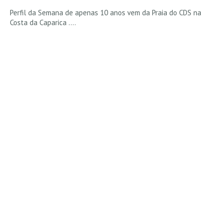
Alentejo
Perfil da Semana de apenas 10 anos vem da Praia do CDS na
Costa da Caparica ....
Algarve
Loja
Pranchas
Acessórios de Surf
SurfWear
Skate
Acessórios de moda
Cursos de Shape
Contactos
Contactos Surftotal