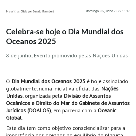
MINHO
domingo, 08 junho 2025 11:17
Mauritius
Click por Gerald Rambert
Moledo HD
Vila Praia de Âncora HD
Celebra-se hoje o Dia Mundial dos
Viana do Castelo HD
Oceanos 2025
Viana Pontão HD
8 de junho, Evento promovido pelas Nações Unidas
Ofir
GRANDE PORTO
Aguçadoura HD
O
Dia Mundial dos Oceanos 2025
é hoje assinalado
Póvoa de Varzim
globalmente, numa iniciativa oficial das
Nações
Póvoa de Varzim - Ferrari HD
Unidas
, organizada pela
Divisão de Assuntos
Azurara HD
Oceânicos e Direito do Mar do Gabinete de Assuntos
Jurídicos (DOALOS)
, em parceria com a
Oceanic
Praia de Árvore - Areal HD
Global
.
Mindelo
Este dia tem como objetivo consciencializar para a
Mindelo meia laranja HD
importância dos oceanos no equilíbrio do planeta,