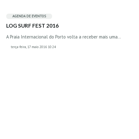
Vídeos
Nacional
AGENDA DE EVENTOS
Internacional
LOG SURF FEST 2016
Exclusivos
A Praia Internacional do Porto volta a receber mais uma…
Fotogaleria
terça-feira, 17 maio 2016 10:24
Nacional
Internacional
Exclusivas
Guia De Praias
Norte
Grande Porto
Costa de Prata
Oeste
Grande Lisboa