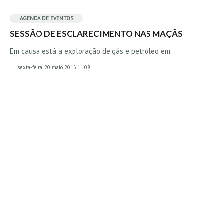
Pedras do Corgo - Melanina HD
AGENDA DE EVENTOS
Cabo do Mundo HD
SESSÃO DE ESCLARECIMENTO NAS MAÇÃS
Leça - L'Kodak (Aterro) HD
Em causa está a exploração de gás e petróleo em…
Leça da Palmeira HD
Leça da Palmeira bar Oscar HD
sexta-feira, 20 maio 2016 11:08
Matosinhos HD
Matosinhos - Vagas Bar HD
Cabedelo do Porto
Espinho HD
Espinho vista aérea HD
Espinho - Silvalde HD
AVEIRO
Cortegaça (Vila do Surf) HD
Cortegaça Onda Pontão HD
Praia da Barra Norte HD