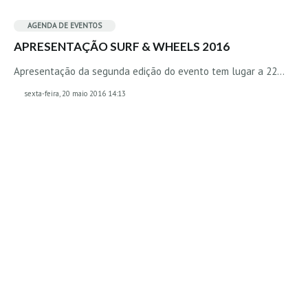
MINHO
AGENDA DE EVENTOS
Moledo HD
APRESENTAÇÃO SURF & WHEELS 2016
Vila Praia de Âncora HD
Apresentação da segunda edição do evento tem lugar a 22…
Viana do Castelo HD
sexta-feira, 20 maio 2016 14:13
Viana Pontão HD
Ofir
GRANDE PORTO
Aguçadoura HD
Póvoa de Varzim
Póvoa de Varzim - Ferrari HD
Azurara HD
Praia de Árvore - Areal HD
Mindelo
Mindelo meia laranja HD