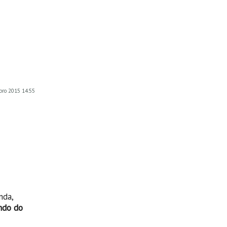
ubro 2015 14:55
nda,
ndo do