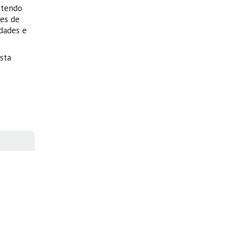
 tendo
ões de
idades e
sta