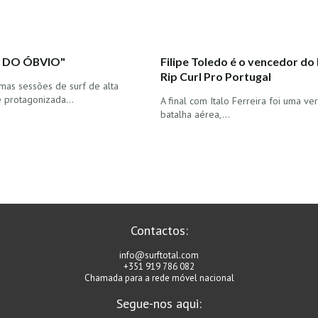
 DO ÓBVIO"
Filipe Toledo é o vencedor d
Rip Curl Pro Portugal
mas sessões de surf de alta
 protagonizada…
A final com Italo Ferreira foi uma ve
batalha aérea,…
Contactos:
info@surftotal.com
+351 919 786 082
Chamada para a rede móvel nacional
Segue-nos aqui: