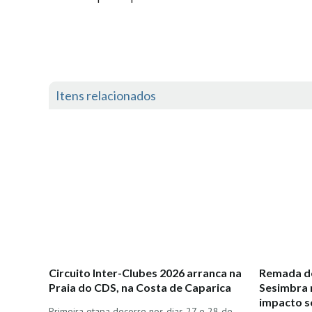
Itens relacionados
Circuito Inter-Clubes 2026 arranca na
Remada de
Praia do CDS, na Costa de Caparica
Sesimbra 
impacto s
Primeira etapa decorre nos dias 27 e 28 de