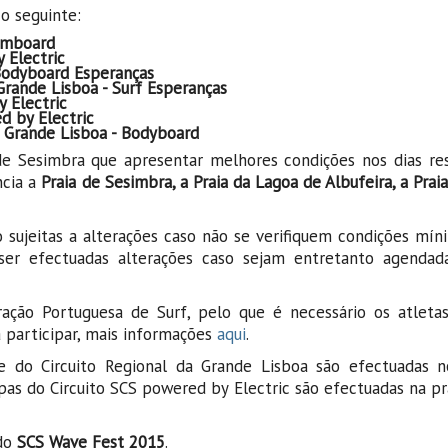
o seguinte:
kimboard
 Electric
 Bodyboard Esperanças
Grande Lisboa - Surf Esperanças
 Electric
d by Electric
a Grande Lisboa - Bodyboard
de Sesimbra que apresentar melhores condições nos dias res
ncia a
Praia de Sesimbra, a Praia da Lagoa de Albufeira, a Pra
o sujeitas a alterações caso não se verifiquem condições mí
er efectuadas alterações caso sejam entretanto agendad
ção Portuguesa de Surf, pelo que é necessário os atleta
 participar, mais informações
aqui
.
 e do Circuito Regional da Grande Lisboa são efectuadas n
tapas do Circuito SCS powered by Electric são efectuadas na pr
 do
SCS Wave Fest 2015
.