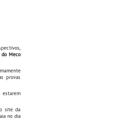
pectivos,
ia do Meco
nimamente
as provas
s estarem
o site da
aia no dia