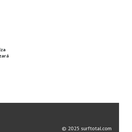
iza
zará
© 2025 surftotal.com