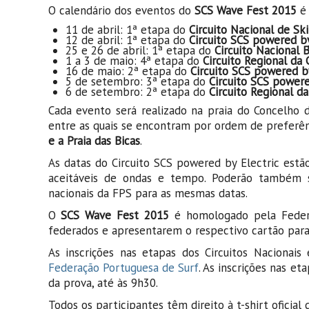
O calendário dos eventos do
SCS Wave Fest 2015
é 
11 de abril: 1ª etapa do
Circuito Nacional de S
12 de abril: 1ª etapa do
Circuito SCS powered by
25 e 26 de abril: 1ª etapa do
Circuito Nacional
1 a 3 de maio: 4ª etapa do
Circuito Regional da 
16 de maio: 2ª etapa do
Circuito SCS powered by
5 de setembro: 3ª etapa do
Circuito SCS powere
6 de setembro: 2ª etapa do
Circuito Regional d
Cada evento será realizado na praia do Concelho 
entre as quais se encontram por ordem de preferê
e a Praia das Bicas
.
As datas do Circuito SCS powered by Electric estã
aceitáveis de ondas e tempo. Poderão também s
nacionais da FPS para as mesmas datas.
O
SCS Wave Fest 2015
é homologado pela Federa
federados e apresentarem o respectivo cartão para
As inscrições nas etapas dos Circuitos Nacionais
Federação Portuguesa de Surf
. As inscrições nas e
da prova, até às 9h30.
Todos os participantes têm direito à t-shirt oficial