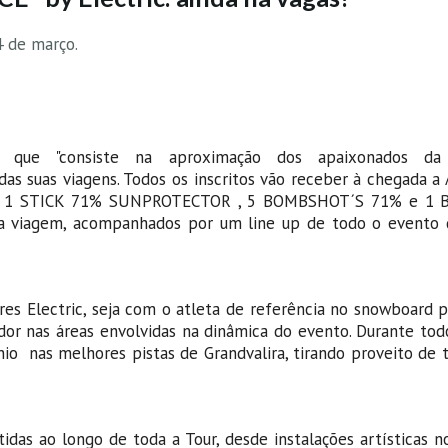
4 de março.
e', que "consiste na aproximação dos apaixonados d
s suas viagens. Todos os inscritos vão receber à chegada a 
IC , 1 STICK 71% SUNPROTECTOR , 5 BOMBSHOT´S 71% e 1 
 viagem, acompanhados por um line up de todo o evento 
s Electric, seja com o atleta de referência no snowboard p
dor nas áreas envolvidas na dinâmica do evento. Durante tod
o nas melhores pistas de Grandvalira, tirando proveito de t
as ao longo de toda a Tour, desde instalações artísticas n