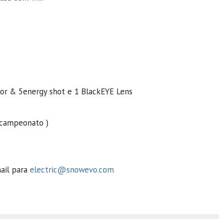
or & 5energy shot e 1 BlackEYE Lens
 , campeonato )
ail para
electric@snowevo.com