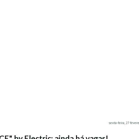
sexta-feira, 27 fever
 by Electric: ainda há vagas!