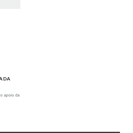
A DA
 o apoio da