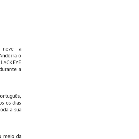
a neve a
Andorra o
BLACKEYE
durante a
ortuguês,
os os dias
oda a sua
o meio da