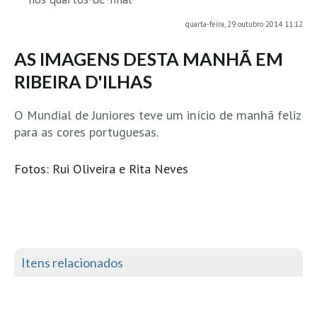
MINHO
quarta-feira, 29 outubro 2014 11:12
Moledo HD
AS IMAGENS DESTA MANHÃ EM
Vila Praia de Âncora HD
RIBEIRA D'ILHAS
Viana do Castelo HD
Viana Pontão HD
O Mundial de Juniores teve um início de manhã feliz
Ofir
para as cores portuguesas.
GRANDE PORTO
Fotos: Rui Oliveira e Rita Neves
Aguçadoura HD
Póvoa de Varzim
Póvoa de Varzim - Ferrari HD
Azurara HD
Praia de Árvore - Areal HD
Itens relacionados
Mindelo
Mindelo meia laranja HD