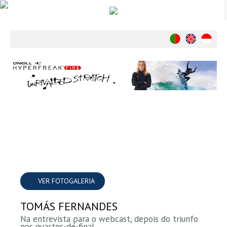
Notícias
Nacionais
Internacionais
Ambiente
Exclusivos
História
INDÚSTRIA
Nacional
Internacional
Exclusivos
VER FOTOGALERIA
Agenda de Eventos
TOMÁS FERNANDES
Crónicas
Na entrevista para o webcast, depois do triunfo
Câmaras & Report
nos quartos-de-final