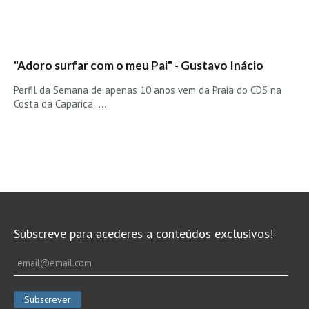
Costa da Caparica - C.I.Surf HD
Costa da Caparica - Praia Norte HD
Costa da Caparica - Praia CDS - HD
"Adoro surfar com o meu Pai" - Gustavo Inácio
Costa da Caparica - Marcelino Beach Cafe HD
Costa da Caparica - Fonte da Telha HD
Perfil da Semana de apenas 10 anos vem da Praia do CDS na
Costa da Caparica ....
ALENTEJO / ALGARVE
Monte Clérigo HD - O sargo
Quarteira
Faro HD
Faro Surf Spot HD
Fuzeta
Subscreve para acederes a conteúdos exclusivos!
Fuzeta Vista Mar HD
MADEIRA
Machico HD
Laje, Contreiras e Ribeira da Janela HD