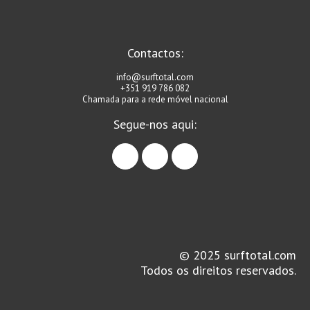
Seixal HD
BALI / INDONÉSIA
Bali - Kuta e Kuta Reef HD
Contactos:
Bali - Keramas HD
info@surftotal.com
+351 919 786 082
Bali - Uluwatu HD
Chamada para a rede móvel nacional
Ver Todas
Segue-nos aqui:
Entrevistas
facebook
instagram
linkedin
Nacionais
Internacionais
Exclusivas
Perfil da semana
Análises
© 2025 surftotal.com
Todos os direitos reservados.
Podcast Pulsar do Surf
Opinião