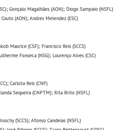
CSC); Gonçalo Magalhães (AON); Diogo Sampaio (NSFL)
r Couto (AON); Andres Melendez (ESC)
ob Maurice (CSF); Francisco Reis (SCCS)
uilherme Fonseca (NSG); Lourenço Alves (CSC)
CC); Carlota Reis (CNF)
landa Sequeira (CNPTM); Rita Brito (NSFL)
Bruschy (SCCS); Afonso Candeias (NSFL)
S); José Ribeiro (SCCS); Tiago Bettencourt (GDSC)