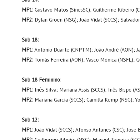
MF1:
Gustavo Matos (SinesSC); Guilherme Ribeiro (
MF2:
Dylan Groen (NSG); João Vidal (SCCS); Salvado
Sub 18:
MF1:
António Duarte (CNPTM); João André (AON); Jak
MF2:
Tomás Ferreira (AON); Vasco Mónica (NSFL); G
Sub 18 Feminino:
MF1:
Inês Silva; Mariana Assis (SCCS); Inês Bispo (AS
MF2:
Mariana Garcia (SCCS); Camilla Kemp (NSG); Yo
Sub 12:
MF1:
João Vidal (SCCS); Afonso Antunes (CSC); José 
MF2:
Guilherme Ribeiro (NSG); Manuel Teixeira (SCC