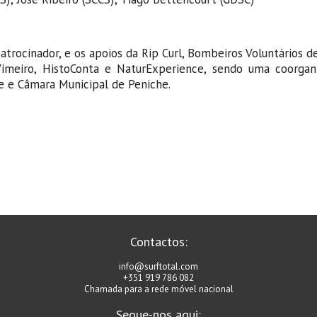
rocinador, e os apoios da Rip Curl, Bombeiros Voluntários d
 Vimeiro, HistoConta e NaturExperience, sendo uma coorgan
e e Câmara Municipal de Peniche.
Contactos:
info@surftotal.com
+351 919 786 082
Chamada para a rede móvel nacional
Segue-nos aqui: