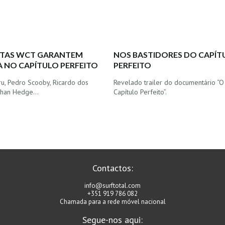
ISTAS WCT GARANTEM
NOS BASTIDORES DO CAPÍT
 NO CAPÍTULO PERFEITO
PERFEITO
ru, Pedro Scooby, Ricardo dos
Revelado trailer do documentário “
athan Hedge…
Capítulo Perfeito”.
Contactos:
info@surftotal.com
+351 919 786 082
Chamada para a rede móvel nacional
Segue-nos aqui: