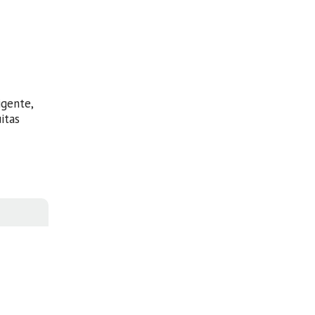
igente,
itas