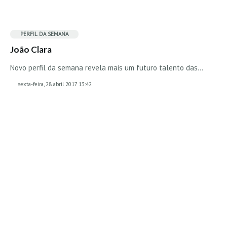
Boardriders Ericeira HD
Ericeira Praias Sul HD
PERFIL DA SEMANA
Foz do Lizandro
João Clara
SINTRA
Novo perfil da semana revela mais um futuro talento das…
Praia Grande HD
sexta-feira, 28 abril 2017 13:42
Praia Grande Panorâmica HD
LINHA DE CASCAIS/ESTORIL
Guincho Norte
São Pedro do estoril
Parede
Carcavelos HD
Carcavelos Secret HD
Carcavelos - Calhau
COSTA DA CAPARICA HD