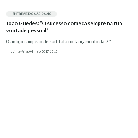
Pedras do Corgo - Melanina HD
Cabo do Mundo HD
ENTREVISTAS NACIONAIS
Leça - L'Kodak (Aterro) HD
João Guedes: “O sucesso começa sempre na tua
vontade pessoal”
Leça da Palmeira HD
O antigo campeão de surf fala no lançamento da 2.ª…
Leça da Palmeira bar Oscar HD
Matosinhos HD
quinta-feira, 04 maio 2017 16:15
Matosinhos - Vagas Bar HD
Cabedelo do Porto
Espinho HD
Espinho vista aérea HD
Espinho - Silvalde HD
AVEIRO
Cortegaça (Vila do Surf) HD
Cortegaça Onda Pontão HD
Praia da Barra Norte HD