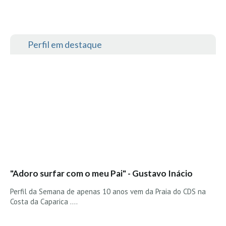
Perfil em destaque
"Adoro surfar com o meu Pai" - Gustavo Inácio
Perfil da Semana de apenas 10 anos vem da Praia do CDS na
Costa da Caparica ....