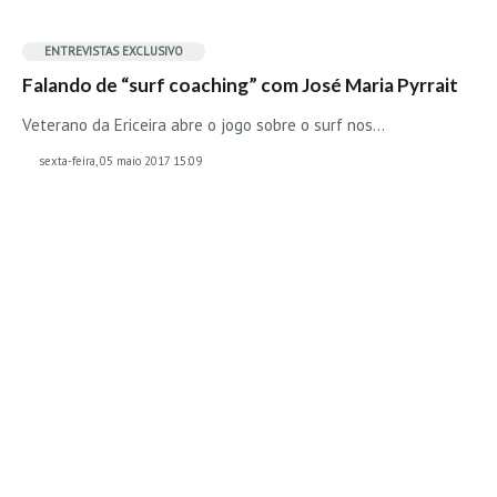
MINHO
ENTREVISTAS EXCLUSIVO
Moledo HD
Falando de “surf coaching” com José Maria Pyrrait
Vila Praia de Âncora HD
Veterano da Ericeira abre o jogo sobre o surf nos…
Viana do Castelo HD
sexta-feira, 05 maio 2017 15:09
Viana Pontão HD
Ofir
GRANDE PORTO
Aguçadoura HD
Póvoa de Varzim
Póvoa de Varzim - Ferrari HD
Azurara HD
Praia de Árvore - Areal HD
Mindelo
Mindelo meia laranja HD