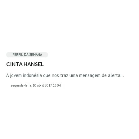
PERFIL DA SEMANA
CINTA HANSEL
A jovem indonésia que nos traz uma mensagem de alerta…
segunda-feira, 10 abril 2017 13:04