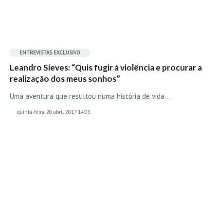
Vídeos
Nacional
Internacional
Exclusivos
ENTREVISTAS EXCLUSIVO
Leandro Sieves: “Quis fugir à violência e procurar a
Fotogaleria
realização dos meus sonhos”
Nacional
Uma aventura que resultou numa história de vida…
Internacional
quinta-feira, 20 abril 2017 14:03
Exclusivas
Guia De Praias
Norte
Grande Porto
Costa de Prata
Oeste
Grande Lisboa