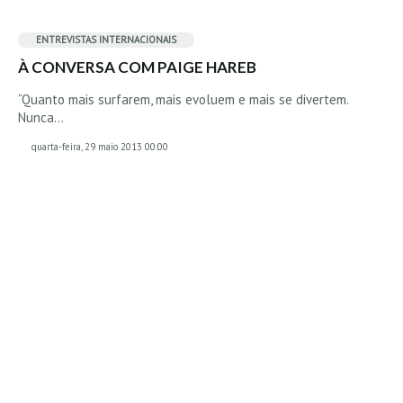
Mira
ENTREVISTAS INTERNACIONAIS
FIGUEIRA DA FOZ
À CONVERSA COM PAIGE HAREB
Praia do Cabedelo HD
“Quanto mais surfarem, mais evoluem e mais se divertem.
NAZARÉ
Nunca…
Nazaré panoramica praia norte
quarta-feira, 29 maio 2013 00:00
Nazaré HD
Nazaré Praias Sul
PENICHE
Peniche - Consolação Norte HD
Peniche Supertubos HD
SANTA CRUZ
Praia do Navio HD
ERICEIRA HD
Ericeira HD
Ericeira - Ribeira D'Ilhas HD