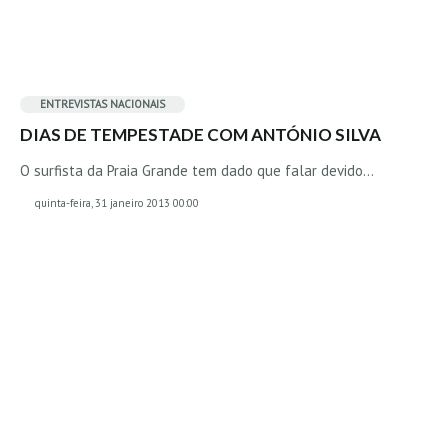
Alentejo
Algarve
Loja
ENTREVISTAS NACIONAIS
Pranchas
DIAS DE TEMPESTADE COM ANTÓNIO SILVA
Acessórios de Surf
O surfista da Praia Grande tem dado que falar devido…
SurfWear
quinta-feira, 31 janeiro 2013 00:00
Skate
Acessórios de moda
Cursos de Shape
Contactos
Contactos Surftotal