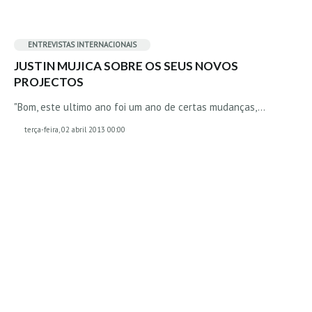
Boardriders Ericeira HD
Ericeira Praias Sul HD
ENTREVISTAS INTERNACIONAIS
Foz do Lizandro
JUSTIN MUJICA SOBRE OS SEUS NOVOS
PROJECTOS
SINTRA
Praia Grande HD
"Bom, este ultimo ano foi um ano de certas mudanças,…
Praia Grande Panorâmica HD
terça-feira, 02 abril 2013 00:00
LINHA DE CASCAIS/ESTORIL
Guincho Norte
São Pedro do estoril
Parede
Carcavelos HD
Carcavelos Secret HD
Carcavelos - Calhau
COSTA DA CAPARICA HD