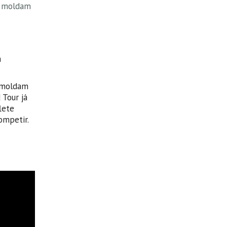
e moldam
m
e moldam
 Tour já
lete
ompetir.