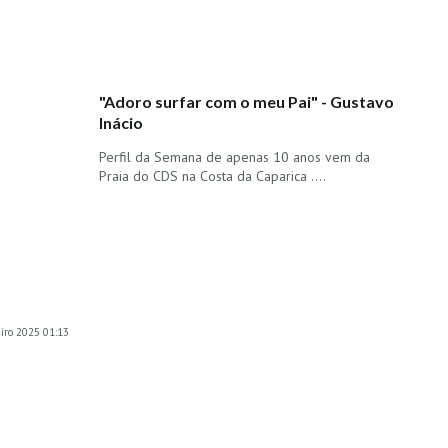
"Adoro surfar com o meu Pai" - Gustavo
Inácio
Perfil da Semana de apenas 10 anos vem da
Praia do CDS na Costa da Caparica ....
eiro 2025 01:13
d