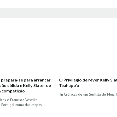
 prepara-se para arrancar
O Privilégio de rever Kelly Sl
ão sólida e Kelly Slater de
Teahupo'o
à competição
In Crónicas de um Surfista de Meia I
ins e Francisca Veselko
 Portugal numa das etapas…