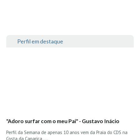
Perfil em destaque
"Adoro surfar com o meu Pai" - Gustavo Inácio
Perfil da Semana de apenas 10 anos vem da Praia do CDS na
Costa da Caparica ....