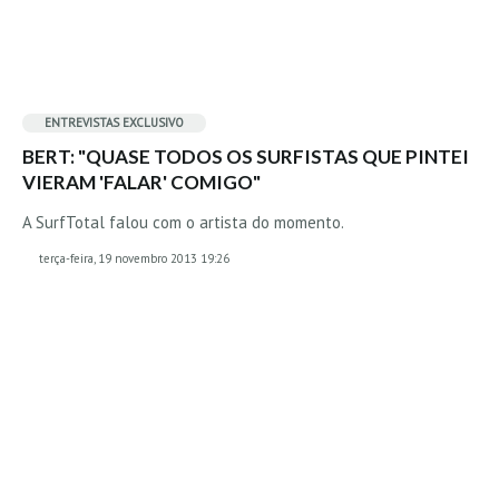
Boardriders Ericeira HD
Ericeira Praias Sul HD
Foz do Lizandro
ENTREVISTAS EXCLUSIVO
SINTRA
BERT: "QUASE TODOS OS SURFISTAS QUE PINTEI
Praia Grande HD
VIERAM 'FALAR' COMIGO"
Praia Grande Panorâmica HD
A SurfTotal falou com o artista do momento.
LINHA DE CASCAIS/ESTORIL
terça-feira, 19 novembro 2013 19:26
Guincho Norte
São Pedro do estoril
Parede
Carcavelos HD
Carcavelos Secret HD
Carcavelos - Calhau
COSTA DA CAPARICA HD