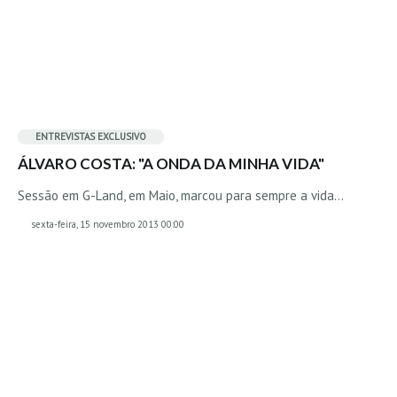
Seixal HD
BALI / INDONÉSIA
Bali - Kuta e Kuta Reef HD
Bali - Keramas HD
Bali - Uluwatu HD
ENTREVISTAS EXCLUSIVO
Ver Todas
ÁLVARO COSTA: "A ONDA DA MINHA VIDA"
Entrevistas
Sessão em G-Land, em Maio, marcou para sempre a vida…
Nacionais
sexta-feira, 15 novembro 2013 00:00
Internacionais
Exclusivas
Perfil da semana
Análises
Podcast Pulsar do Surf
Opinião