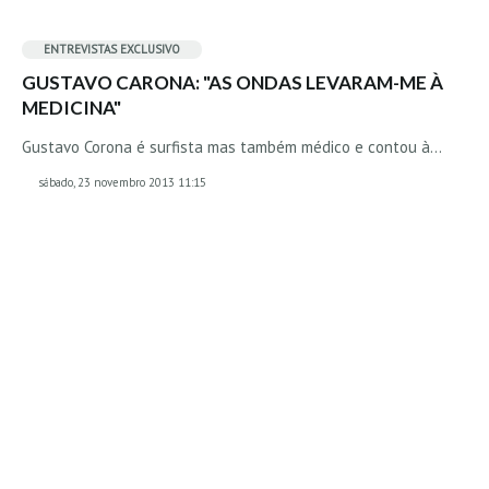
MINHO
ENTREVISTAS EXCLUSIVO
Moledo HD
GUSTAVO CARONA: "AS ONDAS LEVARAM-ME À
Vila Praia de Âncora HD
MEDICINA"
Viana do Castelo HD
Gustavo Corona é surfista mas também médico e contou à…
Viana Pontão HD
sábado, 23 novembro 2013 11:15
Ofir
GRANDE PORTO
Aguçadoura HD
Póvoa de Varzim
Póvoa de Varzim - Ferrari HD
Azurara HD
Praia de Árvore - Areal HD
Mindelo
Mindelo meia laranja HD