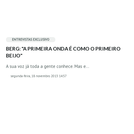
Costa da Caparica - C.I.Surf HD
Costa da Caparica - Praia Norte HD
Costa da Caparica - Praia CDS - HD
Costa da Caparica - Marcelino Beach Cafe HD
Costa da Caparica - Fonte da Telha HD
ENTREVISTAS EXCLUSIVO
ALENTEJO / ALGARVE
BERG: "A PRIMEIRA ONDA É COMO O PRIMEIRO
BEIJO"
Monte Clérigo HD - O sargo
Quarteira
A sua voz já toda a gente conhece. Mas e…
Faro HD
segunda-feira, 18 novembro 2013 14:57
Faro Surf Spot HD
Fuzeta
Fuzeta Vista Mar HD
MADEIRA
Machico HD
Laje, Contreiras e Ribeira da Janela HD