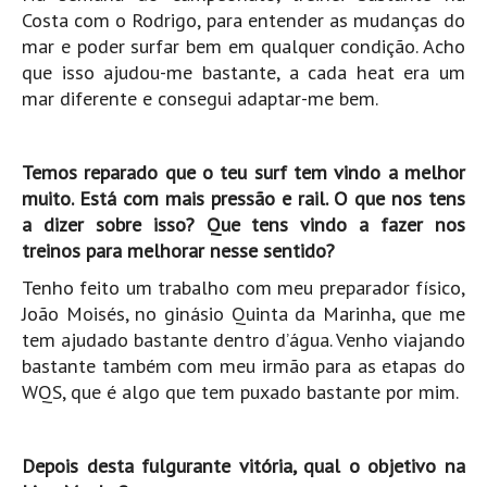
Costa com o Rodrigo, para entender as mudanças do
Mira
mar e poder surfar bem em qualquer condição. Acho
FIGUEIRA DA FOZ
que isso ajudou-me bastante, a cada heat era um
Praia do Cabedelo HD
mar diferente e consegui adaptar-me bem.
NAZARÉ
Nazaré panoramica praia norte
Temos reparado que o teu surf tem vindo a melhor
Nazaré HD
muito. Está com mais pressão e rail. O que nos tens
a dizer sobre isso? Que tens vindo a fazer nos
Nazaré Praias Sul
treinos para melhorar nesse sentido?
PENICHE
Tenho feito um trabalho com meu preparador físico,
Peniche - Consolação Norte HD
João Moisés, no ginásio Quinta da Marinha, que me
Peniche Supertubos HD
tem ajudado bastante dentro d’água. Venho viajando
SANTA CRUZ
bastante também com meu irmão para as etapas do
Praia do Navio HD
WQS, que é algo que tem puxado bastante por mim.
ERICEIRA HD
Ericeira HD
Depois desta fulgurante vitória, qual o objetivo na
Ericeira - Ribeira D'Ilhas HD