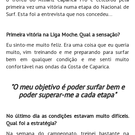
Pedras do Corgo - Melanina HD
primeira vez uma vitória numa etapa do Nacional de
Cabo do Mundo HD
Surf. Esta foi a entrevista que nos concedeu…
Leça - L'Kodak (Aterro) HD
Leça da Palmeira HD
Primeira vitória na Liga Moche. Qual a sensação?
Leça da Palmeira bar Oscar HD
Eu sinto-me muito feliz. Era uma coisa que eu queria
Matosinhos HD
muito, vim treinando e me preparando para surfar
bem em qualquer condição e me senti muito
Matosinhos - Vagas Bar HD
confortável nas ondas da Costa de Caparica.
Cabedelo do Porto
Espinho HD
"O meu objetivo é poder surfar bem e
Espinho vista aérea HD
poder superar-me a cada etapa"
Espinho - Silvalde HD
AVEIRO
Cortegaça (Vila do Surf) HD
No último dia as condições estavam muito difíceis.
Qual foi a estratégia?
Cortegaça Onda Pontão HD
Na semana do campeonato, treinei bastante na
Praia da Barra Norte HD