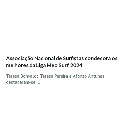
Alentejo
Algarve
Loja
Pranchas
Acessórios de Surf
SurfWear
Associação Nacional de Surfistas condecora os
melhores da Liga Meo Surf 2024
Skate
Acessórios de moda
Teresa Bonvalot, Teresa Pereira e Afonso Antunes
destacaram-se ....
Cursos de Shape
Contactos
Contactos Surftotal