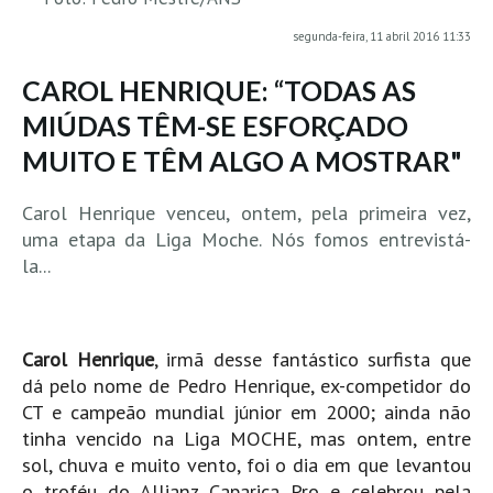
MINHO
segunda-feira, 11 abril 2016 11:33
Moledo HD
CAROL HENRIQUE: “TODAS AS
Vila Praia de Âncora HD
MIÚDAS TÊM-SE ESFORÇADO
Viana do Castelo HD
MUITO E TÊM ALGO A MOSTRAR"
Viana Pontão HD
Ofir
Carol Henrique venceu, ontem, pela primeira vez,
GRANDE PORTO
uma etapa da Liga Moche. Nós fomos entrevistá-
la...
Aguçadoura HD
Póvoa de Varzim
Póvoa de Varzim - Ferrari HD
Carol Henrique
, irmã desse fantástico surfista que
Azurara HD
dá pelo nome de Pedro Henrique, ex-competidor do
Praia de Árvore - Areal HD
CT e campeão mundial júnior em 2000; ainda não
tinha vencido na Liga MOCHE, mas ontem, entre
Mindelo
sol, chuva e muito vento, foi o dia em que levantou
Mindelo meia laranja HD
o troféu do Allianz Caparica Pro e celebrou pela