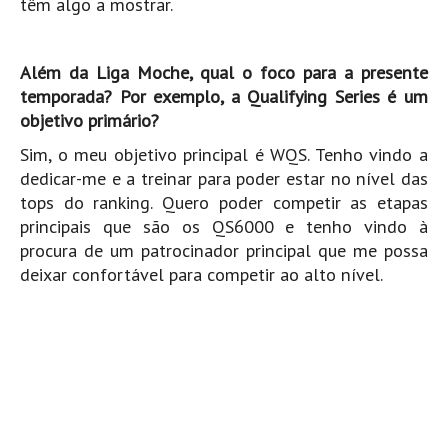
têm algo a mostrar.
Costa da Caparica - C.I.Surf HD
Costa da Caparica - Praia Norte HD
Costa da Caparica - Praia CDS - HD
Além da Liga Moche, qual o foco para a presente
temporada? Por exemplo, a Qualifying Series é um
Costa da Caparica - Marcelino Beach Cafe HD
objetivo primário?
Costa da Caparica - Fonte da Telha HD
Sim, o meu objetivo principal é WQS. Tenho vindo a
ALENTEJO / ALGARVE
dedicar-me e a treinar para poder estar no nível das
Monte Clérigo HD - O sargo
tops do ranking. Quero poder competir as etapas
Quarteira
principais que são os QS6000 e tenho vindo à
procura de um patrocinador principal que me possa
Faro HD
deixar confortável para competir ao alto nível.
Faro Surf Spot HD
Fuzeta
Fuzeta Vista Mar HD
MADEIRA
Machico HD
Laje, Contreiras e Ribeira da Janela HD