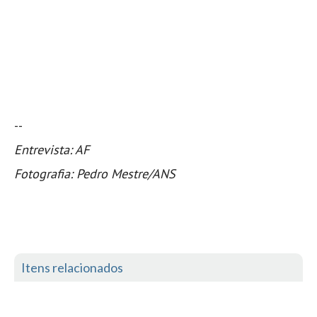
Seixal HD
BALI / INDONÉSIA
Bali - Kuta e Kuta Reef HD
Bali - Keramas HD
Bali - Uluwatu HD
Ver Todas
--
Entrevistas
Entrevista: AF
Nacionais
Fotografia: Pedro Mestre/ANS
Internacionais
Exclusivas
Perfil da semana
Análises
Itens relacionados
Podcast Pulsar do Surf
Opinião