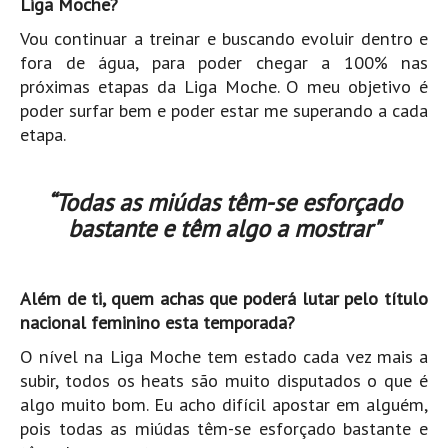
Liga Moche?
Boardriders Ericeira HD
Vou continuar a treinar e buscando evoluir dentro e
Ericeira Praias Sul HD
fora de água, para poder chegar a 100% nas
próximas etapas da Liga Moche. O meu objetivo é
Foz do Lizandro
poder surfar bem e poder estar me superando a cada
SINTRA
etapa.
Praia Grande HD
Praia Grande Panorâmica HD
“Todas as miúdas têm-se esforçado
LINHA DE CASCAIS/ESTORIL
bastante e têm algo a mostrar"
Guincho Norte
São Pedro do estoril
Além de ti, quem achas que poderá lutar pelo título
Parede
nacional feminino esta temporada?
Carcavelos HD
O nível na Liga Moche tem estado cada vez mais a
Carcavelos Secret HD
subir, todos os heats são muito disputados o que é
Carcavelos - Calhau
algo muito bom. Eu acho difícil apostar em alguém,
COSTA DA CAPARICA HD
pois todas as miúdas têm-se esforçado bastante e