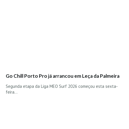
Vídeos
Nacional
Internacional
Exclusivos
Fotogaleria
Nacional
Internacional
Exclusivas
Go Chill Porto Pro já arrancou em Leça da Palmeira
Guia De Praias
Segunda etapa da Liga MEO Surf 2026 começou esta sexta-
Norte
feira…
Grande Porto
Costa de Prata
Oeste
Grande Lisboa