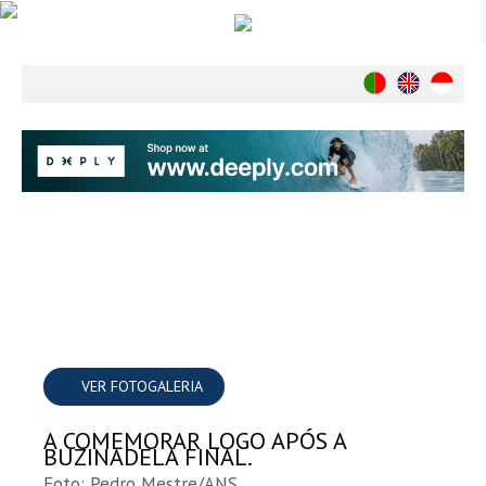
Notícias
Nacionais
Internacionais
Ambiente
Exclusivos
História
INDÚSTRIA
Nacional
Internacional
Exclusivos
VER FOTOGALERIA
Agenda de Eventos
A COMEMORAR LOGO APÓS A
Crónicas
BUZINADELA FINAL.
Câmaras & Report
Foto: Pedro Mestre/ANS