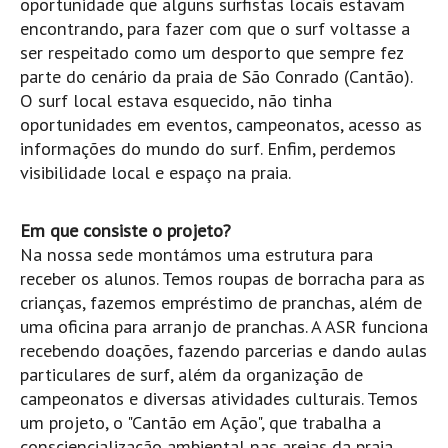
oportunidade que alguns surfistas locais estavam
Mira
encontrando, para fazer com que o surf voltasse a
ser respeitado como um desporto que sempre fez
FIGUEIRA DA FOZ
parte do cenário da praia de São Conrado (Cantão).
Praia do Cabedelo HD
O surf local estava esquecido, não tinha
NAZARÉ
oportunidades em eventos, campeonatos, acesso as
Nazaré panoramica praia norte
informações do mundo do surf. Enfim, perdemos
visibilidade local e espaço na praia.
Nazaré HD
Nazaré Praias Sul
Em que consiste o projeto?
PENICHE
Na nossa sede montámos uma estrutura para
Peniche - Consolação Norte HD
receber os alunos. Temos roupas de borracha para as
Peniche Supertubos HD
crianças, fazemos empréstimo de pranchas, além de
uma oficina para arranjo de pranchas. A ASR funciona
SANTA CRUZ
recebendo doações, fazendo parcerias e dando aulas
Praia do Navio HD
particulares de surf, além da organização de
ERICEIRA HD
campeonatos e diversas atividades culturais. Temos
Ericeira HD
um projeto, o "Cantão em Ação", que trabalha a
Ericeira - Ribeira D'Ilhas HD
consciencialização ambiental nas areias da praia,