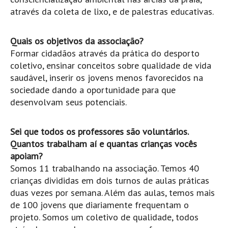
através da coleta de lixo, e de palestras educativas.
Boardriders Ericeira HD
Ericeira Praias Sul HD
Quais os objetivos da associação?
Foz do Lizandro
Formar cidadãos através da prática do desporto
SINTRA
coletivo, ensinar conceitos sobre qualidade de vida
Praia Grande HD
saudável, inserir os jovens menos favorecidos na
sociedade dando a oportunidade para que
Praia Grande Panorâmica HD
desenvolvam seus potenciais.
LINHA DE CASCAIS/ESTORIL
Guincho Norte
Sei que todos os professores são voluntários.
São Pedro do estoril
Quantos trabalham aí e quantas crianças vocês
Parede
apoiam?
Somos 11 trabalhando na associação. Temos 40
Carcavelos HD
crianças divididas em dois turnos de aulas práticas
Carcavelos Secret HD
duas vezes por semana. Além das aulas, temos mais
Carcavelos - Calhau
de 100 jovens que diariamente frequentam o
COSTA DA CAPARICA HD
projeto. Somos um coletivo de qualidade, todos