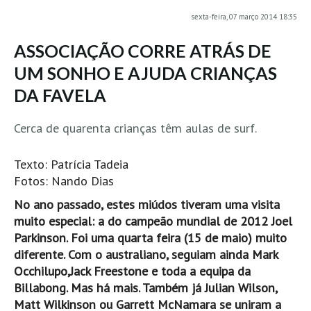
sexta-feira, 07 março 2014 18:35
MINHO
Moledo HD
ASSOCIAÇÃO CORRE ATRÁS DE
Vila Praia de Âncora HD
UM SONHO E AJUDA CRIANÇAS
Viana do Castelo HD
DA FAVELA
Viana Pontão HD
Cerca de quarenta crianças têm aulas de surf.
Ofir
GRANDE PORTO
Texto: Patrícia Tadeia
Aguçadoura HD
Fotos: Nando Dias
Póvoa de Varzim
No ano passado, estes miúdos tiveram uma visita
Póvoa de Varzim - Ferrari HD
muito especial: a do campeão mundial de 2012 Joel
Azurara HD
Parkinson. Foi uma quarta feira (15 de maio) muito
diferente. Com o australiano, seguiam ainda Mark
Praia de Árvore - Areal HD
Occhilupo
,
Jack Freestone
e toda a
equipa da
Mindelo
Billabong. Mas há mais. Também já Julian Wilson,
Mindelo meia laranja HD
Matt Wilkinson ou Garrett McNamara se uniram a