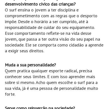
desenvolvimento cívico das crianças?
Seixal HD
O surf ensina o jovem a ter disciplina e
BALI / INDONÉSIA
comprometimento com as regras que o desporto
Bali - Kuta e Kuta Reef HD
impõe. Desde o horário a ser cumprido, até à
Bali - Keramas HD
responsabilidade de cuidar do seu equipamento.
Esse comportamento reflete-se na vida desse
Bali - Uluwatu HD
jovem, que passa a ter outra visão do seu papel na
Ver Todas
sociedade. Ele se comporta como cidadão a aprende
Entrevistas
a exigir seus direitos.
Nacionais
Muda a sua personalidade?
Internacionais
Quem pratica qualquer esporte radical, precisa
Exclusivas
conhecer seus limites. E com isso aprender mais
Perfil da semana
sobre si mesmo. Acho quem escolhe o surf para a
sua vida, já é uma pessoa de personalidade muito
Análises
forte.
Podcast Pulsar do Surf
Opinião
Serve como reinserção na sociedade?