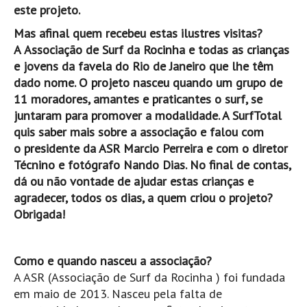
Pedras do Corgo - Melanina HD
este projeto.
Cabo do Mundo HD
Mas afinal quem recebeu estas ilustres visitas?
A
Associação de Surf da Rocinha e todas as crianças
Leça - L'Kodak (Aterro) HD
e jovens da favela do Rio de Janeiro que lhe têm
Leça da Palmeira HD
dado nome
.
O projeto nasceu quando um grupo de
Leça da Palmeira bar Oscar HD
11 moradores, amantes e praticantes o surf, se
Matosinhos HD
juntaram para promover a modalidade. A SurfTotal
quis saber mais sobre a associação e falou com
Matosinhos - Vagas Bar HD
o
presidente da ASR Marcio Perreira
e com o
diretor
Cabedelo do Porto
Técnino e fotógrafo
Nando Dias. No final de contas,
Espinho HD
dá ou não vontade de ajudar estas crianças e
agradecer, todos os dias, a quem criou o projeto?
Espinho vista aérea HD
Obrigada!
Espinho - Silvalde HD
AVEIRO
Como e quando nasceu a associação?
Cortegaça (Vila do Surf) HD
A ASR (Associação de Surf da Rocinha ) foi fundada
Cortegaça Onda Pontão HD
em maio de 2013. Nasceu pela falta de
Praia da Barra Norte HD