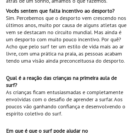
atrás de um sonho, amamos o que fazemos.
Costa da Caparica - C.I.Surf HD
Vocês sentem que falta incentivo ao desporto?
Costa da Caparica - Praia Norte HD
Sim. Percebemos que o desporto vem crescendo nos
Costa da Caparica - Praia CDS - HD
últimos anos, muito por causa de alguns atletas que
Costa da Caparica - Marcelino Beach Cafe HD
vem se destacam no circuito mundial. Mas ainda é
Costa da Caparica - Fonte da Telha HD
um desporto com muito pouco incentivo. Por quê?
Acho que pelo surf ter um estilo de vida mais ao ar
ALENTEJO / ALGARVE
livre, com uma prática na praia, as pessoas acabam
Monte Clérigo HD - O sargo
tendo uma visão ainda preconceituosa do desporto.
Quarteira
Faro HD
Qual é a reação das crianças na primeira aula de
Faro Surf Spot HD
surf?
As crianças ficam entusiasmadas e completamente
Fuzeta
envolvidas com o desafio de aprender a surfar. Aos
Fuzeta Vista Mar HD
poucos vão ganhando confiança e desenvolvendo o
MADEIRA
espírito coletivo do surf.
Machico HD
Laje, Contreiras e Ribeira da Janela HD
Em que é que o surf pode ajudar no