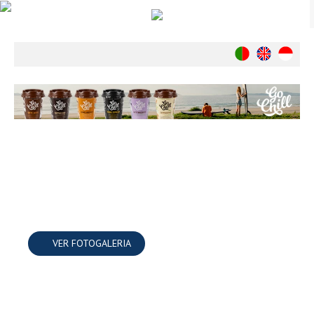
Notícias
Nacionais
Internacionais
Ambiente
Exclusivos
História
INDÚSTRIA
Nacional
Internacional
Exclusivos
VER FOTOGALERIA
Agenda de Eventos
Crónicas
Câmaras & Report