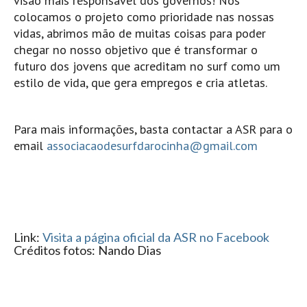
visão mais responsável dos governos! Nós
Alentejo
colocamos o projeto como prioridade nas nossas
vidas, abrimos mão de muitas coisas para poder
Algarve
chegar no nosso objetivo que é transformar o
Loja
futuro dos jovens que acreditam no surf como um
estilo de vida, que gera empregos e cria atletas.
Pranchas
Acessórios de Surf
SurfWear
Para mais informações, basta contactar a ASR para o
email
associacaodesurfdarocinha@gmail.com
Skate
Acessórios de moda
Cursos de Shape
Contactos
Link:
Visita a página oficial da ASR no Facebook
Contactos Surftotal
Créditos fotos:
Nando Dias