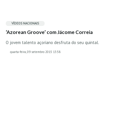
Costa da Caparica - C.I.Surf HD
Costa da Caparica - Praia Norte HD
Costa da Caparica - Praia CDS - HD
VÍDEOS
NACIONAIS
Costa da Caparica - Marcelino Beach Cafe HD
‘Azorean Groove’ com Jácome Correia
Costa da Caparica - Fonte da Telha HD
O jovem talento açoriano desfruta do seu quintal.
ALENTEJO / ALGARVE
quarta-feira, 09 setembro 2015 13:58
Monte Clérigo HD - O sargo
Quarteira
Faro HD
Faro Surf Spot HD
Fuzeta
Fuzeta Vista Mar HD
MADEIRA
Machico HD
Laje, Contreiras e Ribeira da Janela HD