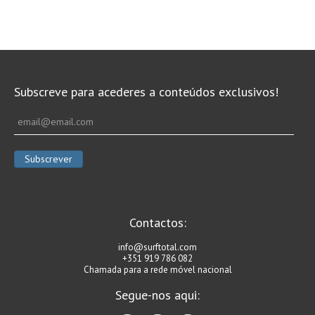
Subscreve para acederes a conteúdos exclusivos!
Contactos:
info@surftotal.com
+351 919 786 082
Chamada para a rede móvel nacional
Segue-nos aqui: