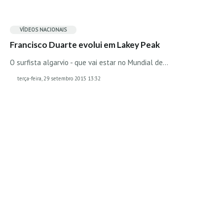
Pedras do Corgo - Melanina HD
Cabo do Mundo HD
VÍDEOS
NACIONAIS
Leça - L'Kodak (Aterro) HD
Francisco Duarte evolui em Lakey Peak
Leça da Palmeira HD
O surfista algarvio - que vai estar no Mundial de…
Leça da Palmeira bar Oscar HD
terça-feira, 29 setembro 2015 13:32
Matosinhos HD
Matosinhos - Vagas Bar HD
Cabedelo do Porto
Espinho HD
Espinho vista aérea HD
Espinho - Silvalde HD
AVEIRO
Cortegaça (Vila do Surf) HD
Cortegaça Onda Pontão HD
Praia da Barra Norte HD