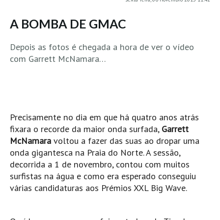
MINHO
A BOMBA DE GMAC
Moledo HD
Vila Praia de Âncora HD
Depois as fotos é chegada a hora de ver o vídeo
com Garrett McNamara…
Viana do Castelo HD
Viana Pontão HD
Ofir
GRANDE PORTO
Precisamente no dia em que há quatro anos atrás
Aguçadoura HD
fixara o recorde da maior onda surfada,
Garrett
Póvoa de Varzim
McNamara
voltou a fazer das suas ao dropar uma
Póvoa de Varzim - Ferrari HD
onda gigantesca na Praia do Norte. A sessão,
decorrida a 1 de novembro, contou com muitos
Azurara HD
surfistas na água e como era esperado conseguiu
Praia de Árvore - Areal HD
várias candidaturas aos Prémios XXL Big Wave.
Mindelo
Mindelo meia laranja HD