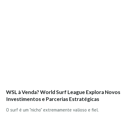
Mira
FIGUEIRA DA FOZ
Praia do Cabedelo HD
NAZARÉ
Nazaré panoramica praia norte
Nazaré HD
Nazaré Praias Sul
PENICHE
Peniche - Consolação Norte HD
Peniche Supertubos HD
WSL à Venda? World Surf League Explora Novos
SANTA CRUZ
Investimentos e Parcerias Estratégicas
Praia do Navio HD
O surf é um "nicho" extremamente valioso e fiel.
ERICEIRA HD
Ericeira HD
Ericeira - Ribeira D'Ilhas HD