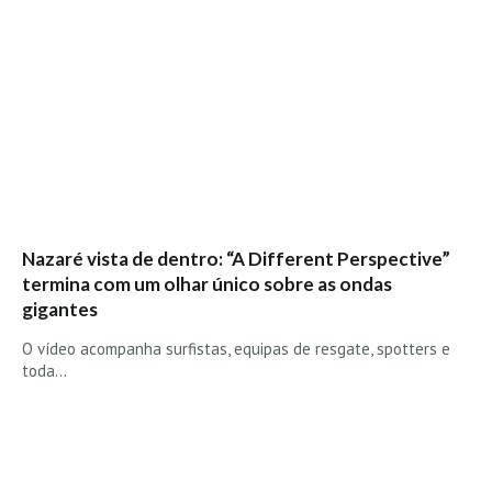
Boardriders Ericeira HD
Ericeira Praias Sul HD
Foz do Lizandro
SINTRA
Praia Grande HD
Praia Grande Panorâmica HD
LINHA DE CASCAIS/ESTORIL
Nazaré vista de dentro: “A Different Perspective”
Guincho Norte
termina com um olhar único sobre as ondas
São Pedro do estoril
gigantes
Parede
O vídeo acompanha surfistas, equipas de resgate, spotters e
Carcavelos HD
toda…
Carcavelos Secret HD
Carcavelos - Calhau
COSTA DA CAPARICA HD