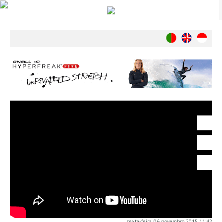
Notícias
Nacionais
Internacionais
Ambiente
Exclusivos
História
INDÚSTRIA
Nacional
Internacional
Exclusivos
Agenda de Eventos
Crónicas
Câmaras & Report
sexta-feira, 06 novembro 2015 11:42