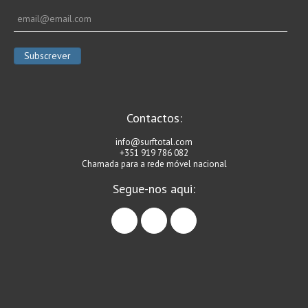
Vídeos
Nacional
Internacional
Exclusivos
Fotogaleria
Contactos:
Nacional
info@surftotal.com
Internacional
+351 919 786 082
Chamada para a rede móvel nacional
Exclusivas
Segue-nos aqui:
Guia De Praias
facebook
instagram
linkedin
Norte
Grande Porto
Costa de Prata
Oeste
Grande Lisboa