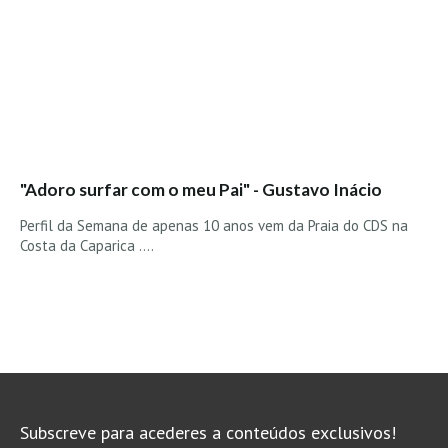
Seixal HD
BALI / INDONÉSIA
Bali - Kuta e Kuta Reef HD
Bali - Keramas HD
Bali - Uluwatu HD
Ver Todas
"Adoro surfar com o meu Pai" - Gustavo Inácio
Entrevistas
Perfil da Semana de apenas 10 anos vem da Praia do CDS na
Nacionais
Costa da Caparica ....
Internacionais
Exclusivas
Perfil da semana
Análises
Podcast Pulsar do Surf
Opinião
Subscreve para acederes a conteúdos exclusivos!