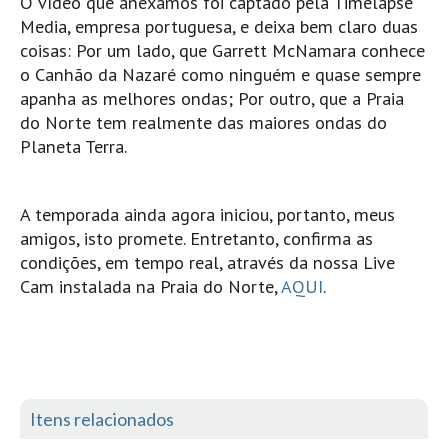
O vídeo que anexamos foi captado pela Timelapse
Pedras do Corgo - Melanina HD
Media, empresa portuguesa, e deixa bem claro duas
Cabo do Mundo HD
coisas: Por um lado, que Garrett McNamara conhece
o Canhão da Nazaré como ninguém e quase sempre
Leça - L'Kodak (Aterro) HD
apanha as melhores ondas; Por outro, que a Praia
Leça da Palmeira HD
do Norte tem realmente das maiores ondas do
Leça da Palmeira bar Oscar HD
Planeta Terra.
Matosinhos HD
Matosinhos - Vagas Bar HD
A temporada ainda agora iniciou, portanto, meus
Cabedelo do Porto
amigos, isto promete. Entretanto, c
onfirma as
Espinho HD
condições, em tempo real, através da nossa Live
Cam instalada na Praia do Norte,
AQUI
.
Espinho vista aérea HD
Espinho - Silvalde HD
AVEIRO
Cortegaça (Vila do Surf) HD
Cortegaça Onda Pontão HD
Itens relacionados
Praia da Barra Norte HD