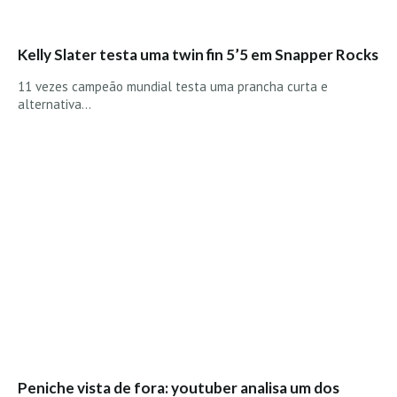
Boardriders Ericeira HD
Ericeira Praias Sul HD
Kelly Slater testa uma twin fin 5’5 em Snapper Rocks
Foz do Lizandro
11 vezes campeão mundial testa uma prancha curta e
alternativa…
SINTRA
Praia Grande HD
Praia Grande Panorâmica HD
LINHA DE CASCAIS/ESTORIL
Guincho Norte
São Pedro do estoril
Parede
Carcavelos HD
Carcavelos Secret HD
Carcavelos - Calhau
COSTA DA CAPARICA HD
Peniche vista de fora: youtuber analisa um dos