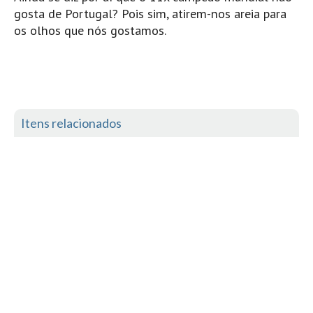
gosta de Portugal? Pois sim, atirem-nos areia para
Mira
os olhos que nós gostamos.
FIGUEIRA DA FOZ
Praia do Cabedelo HD
NAZARÉ
Nazaré panoramica praia norte
Nazaré HD
Itens relacionados
Nazaré Praias Sul
PENICHE
Peniche - Consolação Norte HD
Peniche Supertubos HD
SANTA CRUZ
Praia do Navio HD
ERICEIRA HD
Ericeira HD
Ericeira - Ribeira D'Ilhas HD