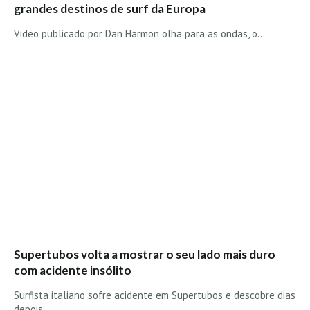
Costa da Caparica - C.I.Surf HD
grandes destinos de surf da Europa
Costa da Caparica - Praia Norte HD
Vídeo publicado por Dan Harmon olha para as ondas, o…
Costa da Caparica - Praia CDS - HD
Costa da Caparica - Marcelino Beach Cafe HD
Costa da Caparica - Fonte da Telha HD
ALENTEJO / ALGARVE
Monte Clérigo HD - O sargo
Quarteira
Faro HD
Faro Surf Spot HD
Fuzeta
Fuzeta Vista Mar HD
Supertubos volta a mostrar o seu lado mais duro
MADEIRA
com acidente insólito
Machico HD
Surfista italiano sofre acidente em Supertubos e descobre dias
Laje, Contreiras e Ribeira da Janela HD
depois…