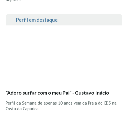
Seixal HD
BALI / INDONÉSIA
Perfil em destaque
Bali - Kuta e Kuta Reef HD
Bali - Keramas HD
Bali - Uluwatu HD
Ver Todas
Entrevistas
Nacionais
Internacionais
Exclusivas
"Adoro surfar com o meu Pai" - Gustavo Inácio
Perfil da semana
Perfil da Semana de apenas 10 anos vem da Praia do CDS na
Análises
Costa da Caparica ....
Podcast Pulsar do Surf
Opinião