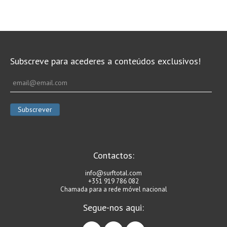
Vídeos
Nacional
Internacional
Exclusivos
Subscreve para acederes a conteúdos exclusivos!
Fotogaleria
Nacional
Internacional
Exclusivas
Guia De Praias
Contactos:
Norte
info@surftotal.com
Grande Porto
+351 919 786 082
Costa de Prata
Chamada para a rede móvel nacional
Oeste
Segue-nos aqui:
Grande Lisboa
facebook
instagram
linkedin