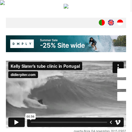
Notícias
Nacionais
Internacionais
Ambiente
Exclusivos
História
INDÚSTRIA
Nacional
Internacional
Exclusivos
Agenda de Eventos
Crónicas
Câmaras & Report
quarta-feira, 04 novembro 2015 09:07