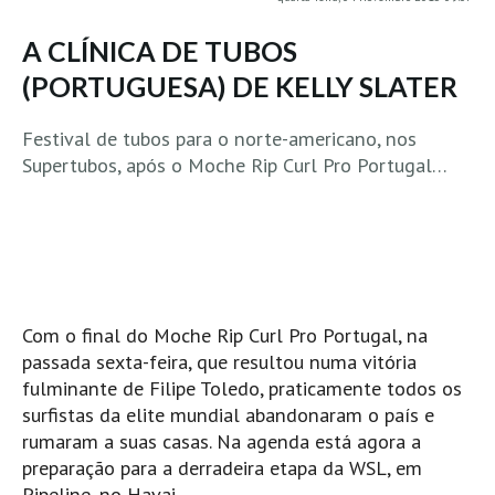
MINHO
A CLÍNICA DE TUBOS
Moledo HD
(PORTUGUESA) DE KELLY SLATER
Vila Praia de Âncora HD
Viana do Castelo HD
Festival de tubos para o norte-americano, nos
Supertubos, após o Moche Rip Curl Pro Portugal…
Viana Pontão HD
Ofir
GRANDE PORTO
Aguçadoura HD
Póvoa de Varzim
Com o final do Moche Rip Curl Pro Portugal, na
Póvoa de Varzim - Ferrari HD
passada sexta-feira, que resultou numa vitória
Azurara HD
fulminante de Filipe Toledo, praticamente todos os
Praia de Árvore - Areal HD
surfistas da elite mundial abandonaram o país e
Mindelo
rumaram a suas casas. Na agenda está agora a
preparação para a derradeira etapa da WSL, em
Mindelo meia laranja HD
Pipeline, no Havai.