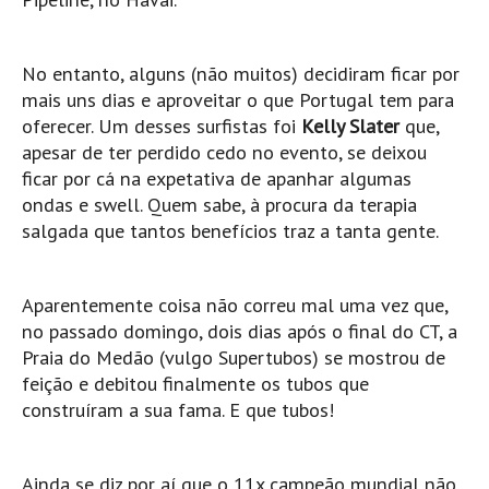
Pedras do Corgo - Melanina HD
Cabo do Mundo HD
No entanto, alguns (não muitos) decidiram ficar por
Leça - L'Kodak (Aterro) HD
mais uns dias e aproveitar o que Portugal tem para
Leça da Palmeira HD
oferecer. Um desses surfistas foi
Kelly Slater
que,
Leça da Palmeira bar Oscar HD
apesar de ter perdido cedo no evento, se deixou
ficar por cá na expetativa de apanhar algumas
Matosinhos HD
ondas e swell. Quem sabe, à procura da terapia
Matosinhos - Vagas Bar HD
salgada que tantos benefícios traz a tanta gente.
Cabedelo do Porto
Espinho HD
Aparentemente coisa não correu mal uma vez que,
Espinho vista aérea HD
no passado domingo, dois dias após o final do CT, a
Espinho - Silvalde HD
Praia do Medão (vulgo Supertubos) se mostrou de
feição e debitou
finalmente os tubos que
AVEIRO
construíram a sua fama. E que tubos!
Cortegaça (Vila do Surf) HD
Cortegaça Onda Pontão HD
Ainda se diz por aí que o 11x campeão mundial não
Praia da Barra Norte HD