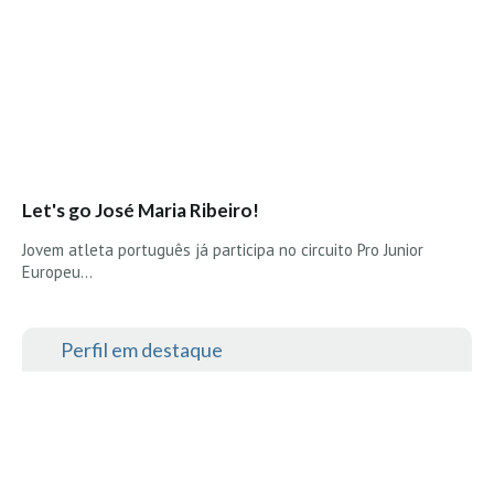
Boardriders Ericeira HD
Ericeira Praias Sul HD
Foz do Lizandro
SINTRA
Praia Grande HD
Praia Grande Panorâmica HD
Let's go José Maria Ribeiro!
LINHA DE CASCAIS/ESTORIL
Jovem atleta português já participa no circuito Pro Junior
Guincho Norte
Europeu…
São Pedro do estoril
Parede
Perfil em destaque
Carcavelos HD
Carcavelos Secret HD
Carcavelos - Calhau
COSTA DA CAPARICA HD