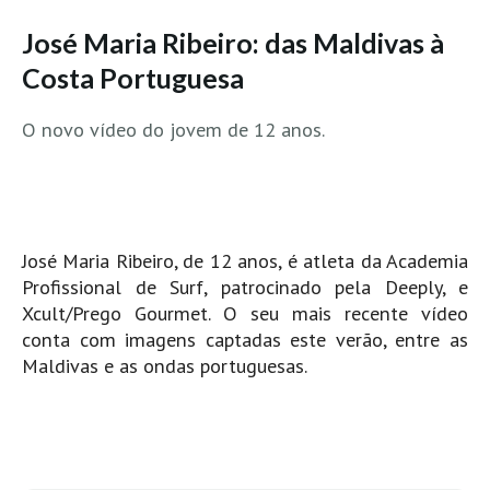
MINHO
José Maria Ribeiro: das Maldivas à
Moledo HD
Costa Portuguesa
Vila Praia de Âncora HD
O novo vídeo do jovem de 12 anos.
Viana do Castelo HD
Viana Pontão HD
Ofir
GRANDE PORTO
José Maria Ribeiro, de 12 anos, é atleta da Academia
Aguçadoura HD
Profissional de Surf, patrocinado pela Deeply, e
Póvoa de Varzim
Xcult/Prego Gourmet. O seu mais recente vídeo
Póvoa de Varzim - Ferrari HD
conta com imagens captadas este verão, entre as
Maldivas e as ondas portuguesas.
Azurara HD
Praia de Árvore - Areal HD
Mindelo
Mindelo meia laranja HD