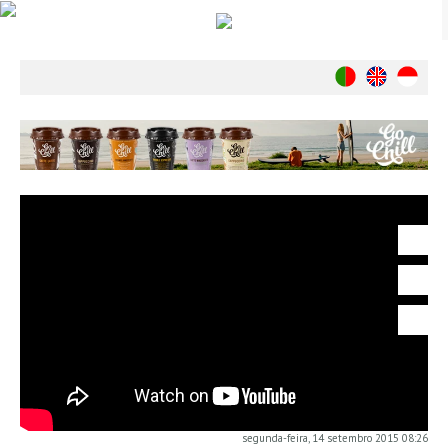
Notícias
Nacionais
Internacionais
Ambiente
Exclusivos
História
INDÚSTRIA
Nacional
Internacional
Exclusivos
Agenda de Eventos
Crónicas
Câmaras & Report
segunda-feira, 14 setembro 2015 08:26