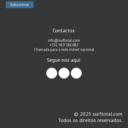
Seixal HD
BALI / INDONÉSIA
Bali - Kuta e Kuta Reef HD
Contactos:
Bali - Keramas HD
Bali - Uluwatu HD
info@surftotal.com
+351 919 786 082
Ver Todas
Chamada para a rede móvel nacional
Entrevistas
Segue-nos aqui:
Nacionais
facebook
instagram
linkedin
Internacionais
Exclusivas
Perfil da semana
Análises
Podcast Pulsar do Surf
© 2025 surftotal.com
Todos os direitos reservados.
Opinião