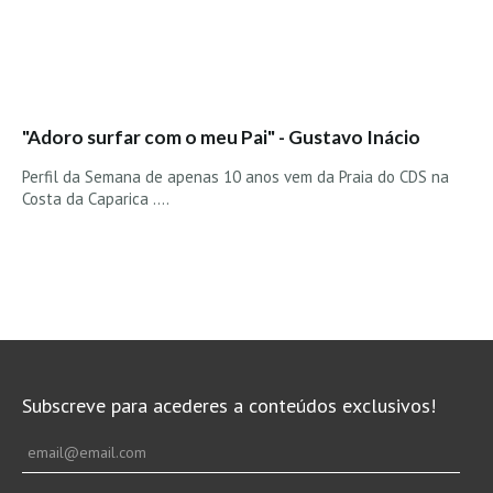
Costa da Caparica - C.I.Surf HD
Costa da Caparica - Praia Norte HD
Costa da Caparica - Praia CDS - HD
Costa da Caparica - Marcelino Beach Cafe HD
"Adoro surfar com o meu Pai" - Gustavo Inácio
Costa da Caparica - Fonte da Telha HD
ALENTEJO / ALGARVE
Perfil da Semana de apenas 10 anos vem da Praia do CDS na
Costa da Caparica ....
Monte Clérigo HD - O sargo
Quarteira
Faro HD
Faro Surf Spot HD
Fuzeta
Fuzeta Vista Mar HD
Subscreve para acederes a conteúdos exclusivos!
MADEIRA
Machico HD
Laje, Contreiras e Ribeira da Janela HD