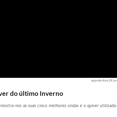
segunda-feira, 08 ju
ver do último Inverno
ostra-nos as suas cinco melhores ondas e o quiver utilizado.