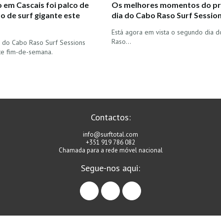
 em Cascais foi palco de
Os melhores momentos do pr
o de surf gigante este
dia do Cabo Raso Surf Sessio
Está agora em vista o segundo dia 
Raso…
 do Cabo Raso Surf Sessions
te fim-de-semana.
Contactos:
info@surftotal.com
+351 919 786 082
Chamada para a rede móvel nacional
Segue-nos aqui:
facebook
instagram
linkedin