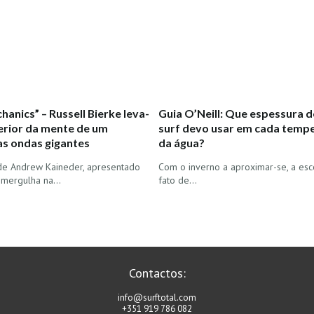
hanics” – Russell Bierke leva-
Guia O’Neill: Que espessura d
terior da mente de um
surf devo usar em cada temp
as ondas gigantes
da água?
de Andrew Kaineder, apresentado
Com o inverno a aproximar-se, a esc
, mergulha na…
fato de…
Contactos:
info@surftotal.com
+351 919 786 082