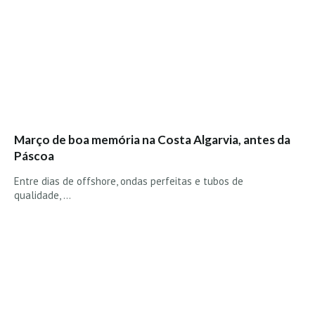
Mira
FIGUEIRA DA FOZ
Praia do Cabedelo HD
NAZARÉ
Nazaré panoramica praia norte
Nazaré HD
Março de boa memória na Costa Algarvia, antes da
Nazaré Praias Sul
Páscoa
PENICHE
Entre dias de offshore, ondas perfeitas e tubos de
Peniche - Consolação Norte HD
qualidade, …
Peniche Supertubos HD
SANTA CRUZ
Praia do Navio HD
ERICEIRA HD
Ericeira HD
Ericeira - Ribeira D'Ilhas HD