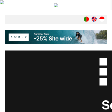
Notícias
Nacionais
Internacionais
Ambiente
Exclusivos
História
INDÚSTRIA
Nacional
Internacional
Exclusivos
Agenda de Eventos
Crónicas
Câmaras & Report