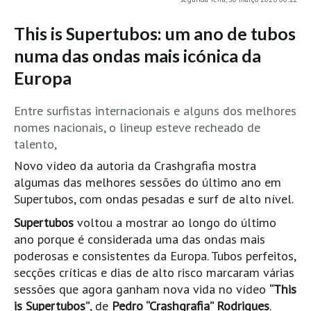
MINHO
This is Supertubos: um ano de tubos
Moledo HD
numa das ondas mais icónica da
Vila Praia de Âncora HD
Europa
Viana do Castelo HD
Viana Pontão HD
Entre surfistas internacionais e alguns dos melhores
nomes nacionais, o lineup esteve recheado de
Ofir
talento,
GRANDE PORTO
Novo vídeo da autoria da Crashgrafia mostra
Aguçadoura HD
algumas das melhores sessões do último ano em
Póvoa de Varzim
Supertubos, com ondas pesadas e surf de alto nível.
Póvoa de Varzim - Ferrari HD
Supertubos
voltou a mostrar ao longo do último
Azurara HD
ano porque é considerada uma das ondas mais
Praia de Árvore - Areal HD
poderosas e consistentes da Europa. Tubos perfeitos,
secções críticas e dias de alto risco marcaram várias
Mindelo
sessões que agora ganham nova vida no vídeo
“This
Mindelo meia laranja HD
is Supertubos”
, de
Pedro “Crashgrafia” Rodrigues
.