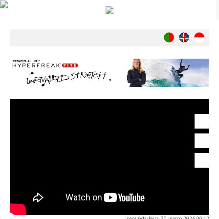
Notícias
Nacionais
Internacionais
Ambiente
Exclusivos
História
INDÚSTRIA
Nacional
Internacional
Exclusivos
Agenda de Eventos
Crónicas
Câmaras & Report
segunda-feira, 30 março 2026 00:12