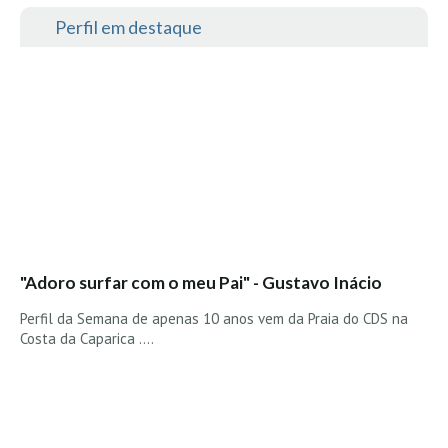
Seixal HD
Perfil em destaque
BALI / INDONÉSIA
Bali - Kuta e Kuta Reef HD
Bali - Keramas HD
Bali - Uluwatu HD
Ver Todas
Entrevistas
Nacionais
Internacionais
"Adoro surfar com o meu Pai" - Gustavo Inácio
Exclusivas
Perfil da Semana de apenas 10 anos vem da Praia do CDS na
Perfil da semana
Costa da Caparica ....
Análises
Podcast Pulsar do Surf
Opinião