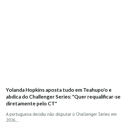
Costa da Caparica - C.I.Surf HD
Costa da Caparica - Praia Norte HD
Costa da Caparica - Praia CDS - HD
Costa da Caparica - Marcelino Beach Cafe HD
Costa da Caparica - Fonte da Telha HD
ALENTEJO / ALGARVE
Monte Clérigo HD - O sargo
Quarteira
Faro HD
Faro Surf Spot HD
Yolanda Hopkins aposta tudo em Teahupo'o e
Fuzeta
abdica do Challenger Series: "Quer requalificar-se
Fuzeta Vista Mar HD
diretamente pelo CT"
MADEIRA
A portuguesa decidiu não disputar o Challenger Series em
Machico HD
2026,…
Laje, Contreiras e Ribeira da Janela HD