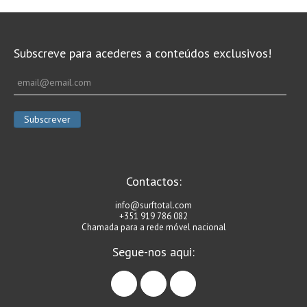
Vídeos
Nacional
Subscreve para acederes a conteúdos exclusivos!
Internacional
Exclusivos
Fotogaleria
Nacional
Internacional
Exclusivas
Contactos:
Guia De Praias
info@surftotal.com
Norte
+351 919 786 082
Chamada para a rede móvel nacional
Grande Porto
Segue-nos aqui:
Costa de Prata
facebook
instagram
linkedin
Oeste
Grande Lisboa