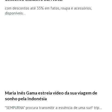
Boardriders Ericeira HD
com descontos até 35% em fatos, roupa e acessórios,
disponíveis…
Ericeira Praias Sul HD
Foz do Lizandro
SINTRA
Praia Grande HD
Praia Grande Panorâmica HD
LINHA DE CASCAIS/ESTORIL
Guincho Norte
São Pedro do estoril
Parede
Carcavelos HD
Carcavelos Secret HD
Maria Inês Gama estreia vídeo da sua viagem de
Carcavelos - Calhau
sonho pela Indonésia
COSTA DA CAPARICA HD
"SEMPURNA" procura transmitir a essência de uma surf trip...