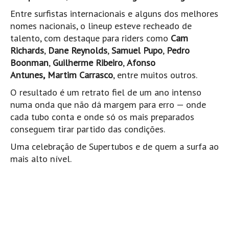
Pedras do Corgo - Melanina HD
Entre surfistas internacionais e alguns dos melhores
Cabo do Mundo HD
nomes nacionais, o lineup esteve recheado de
talento, com destaque para riders como
Cam
Leça - L'Kodak (Aterro) HD
Richards
,
Dane Reynolds
,
Samuel Pupo
,
Pedro
Leça da Palmeira HD
Boonman
,
Guilherme Ribeiro
,
Afonso
Leça da Palmeira bar Oscar HD
Antunes,
Martim Carrasco
, entre muitos outros.
Matosinhos HD
O resultado é um retrato fiel de um ano intenso
Matosinhos - Vagas Bar HD
numa onda que não dá margem para erro — onde
cada tubo conta e onde só os mais preparados
Cabedelo do Porto
conseguem tirar partido das condições.
Espinho HD
Uma celebração de Supertubos e de quem a surfa ao
Espinho vista aérea HD
mais alto nível.
Espinho - Silvalde HD
AVEIRO
Cortegaça (Vila do Surf) HD
Cortegaça Onda Pontão HD
Praia da Barra Norte HD