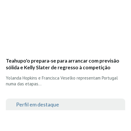
Costa da Caparica - C.I.Surf HD
Costa da Caparica - Praia Norte HD
Costa da Caparica - Praia CDS - HD
Costa da Caparica - Marcelino Beach Cafe HD
Costa da Caparica - Fonte da Telha HD
ALENTEJO / ALGARVE
Monte Clérigo HD - O sargo
Teahupo'o prepara-se para arrancar com previsão
Quarteira
sólida e Kelly Slater de regresso à competição
Faro HD
Yolanda Hopkins e Francisca Veselko representam Portugal
Faro Surf Spot HD
numa das etapas…
Fuzeta
Fuzeta Vista Mar HD
Perfil em destaque
MADEIRA
Machico HD
Laje, Contreiras e Ribeira da Janela HD