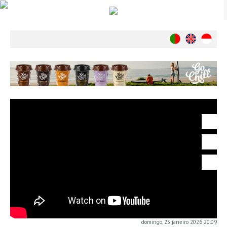
Notícias
Nacionais
Internacionais
Ambiente
Exclusivos
História
INDÚSTRIA
Nacional
Internacional
Exclusivos
Agenda de Eventos
Crónicas
Câmaras & Report
domingo, 25 janeiro 2026 20:09