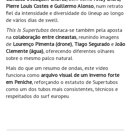
Pedras do Corgo - Melanina HD
Pierre Louis Costes e Guillermo Alonso
, num retrato
Cabo do Mundo HD
fiel da intensidade e diversidade do lineup ao longo
de vários dias de swell.
Leça - L'Kodak (Aterro) HD
This Is Supertubos
destaca-se também pela aposta
Leça da Palmeira HD
na
colaboração entre cineastas
, reunindo imagens
Leça da Palmeira bar Oscar HD
de
Lourenço Pimenta (drone)
,
Tiago Segurado
e
João
Matosinhos HD
Clemente (água)
, oferecendo diferentes olhares
sobre o mesmo palco natural.
Matosinhos - Vagas Bar HD
Cabedelo do Porto
Mais do que um resumo de ondas, este vídeo
funciona como
arquivo visual de um inverno forte
Espinho HD
em Peniche
, reforçando o estatuto de Supertubos
Espinho vista aérea HD
como um dos tubos mais consistentes, técnicos e
Espinho - Silvalde HD
respeitados do surf europeu.
AVEIRO
Cortegaça (Vila do Surf) HD
Cortegaça Onda Pontão HD
Praia da Barra Norte HD