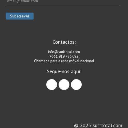
Vídeos
Nacional
Internacional
Exclusivos
Fotogaleria
Contactos:
Nacional
info@surftotal.com
+351 919 786 082
Internacional
Chamada para a rede móvel nacional
Exclusivas
Segue-nos aqui:
Guia De Praias
facebook
instagram
linkedin
Norte
Grande Porto
Costa de Prata
Oeste
Grande Lisboa
© 2025 surftotal.com