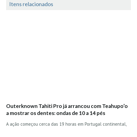
Itens relacionados
Mira
FIGUEIRA DA FOZ
Praia do Cabedelo HD
NAZARÉ
Nazaré panoramica praia norte
Nazaré HD
Nazaré Praias Sul
PENICHE
Peniche - Consolação Norte HD
Peniche Supertubos HD
SANTA CRUZ
Outerknown Tahiti Pro já arrancou com Teahupo’o
Praia do Navio HD
a mostrar os dentes: ondas de 10 a 14 pés
ERICEIRA HD
A ação começou cerca das 19 horas em Portugal continental,
Ericeira HD
Ericeira - Ribeira D'Ilhas HD