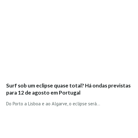
Boardriders Ericeira HD
Ericeira Praias Sul HD
Foz do Lizandro
SINTRA
Praia Grande HD
Praia Grande Panorâmica HD
LINHA DE CASCAIS/ESTORIL
Guincho Norte
São Pedro do estoril
Surf sob um eclipse quase total? Há ondas previstas
para 12 de agosto em Portugal
Parede
Carcavelos HD
Do Porto a Lisboa e ao Algarve, o eclipse será…
Carcavelos Secret HD
Carcavelos - Calhau
COSTA DA CAPARICA HD