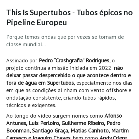
MINHO
This Is Supertubos - Tubos épicos no
Moledo HD
Pipeline Europeu
Vila Praia de Âncora HD
Porque temos ondas que por vezes se tornam de
Viana do Castelo HD
classe mundial...
Viana Pontão HD
Ofir
Assinado por
Pedro “Crashgrafia” Rodrigues
, o
GRANDE PORTO
projeto continua a missão iniciada em 2022:
não
deixar passar despercebido o que acontece dentro e
Aguçadoura HD
fora de água em Supertubos
, especialmente nos dias
Póvoa de Varzim
em que as condições alinham com vento offshore e
Póvoa de Varzim - Ferrari HD
ondulação consistente, criando tubos rápidos,
Azurara HD
técnicos e exigentes.
Praia de Árvore - Areal HD
Ao longo do vídeo surgem nomes como
Afonso
Antunes, Luís Perloiro, Guilherme Ribeiro, Pedro
Mindelo
Boonman, Santiago Graça, Matias Canhoto, Martim
Mindelo meia laranja HD
Carrasco e Joaquim Chaves
, bem como
Andy Criere,