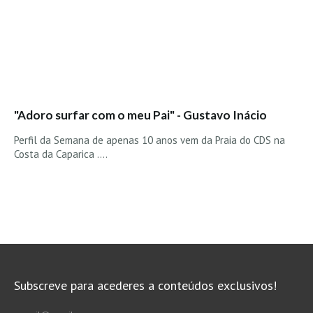
Seixal HD
BALI / INDONÉSIA
Bali - Kuta e Kuta Reef HD
Bali - Keramas HD
Bali - Uluwatu HD
"Adoro surfar com o meu Pai" - Gustavo Inácio
Ver Todas
Entrevistas
Perfil da Semana de apenas 10 anos vem da Praia do CDS na
Costa da Caparica ....
Nacionais
Internacionais
Exclusivas
Perfil da semana
Análises
Podcast Pulsar do Surf
Subscreve para acederes a conteúdos exclusivos!
Opinião