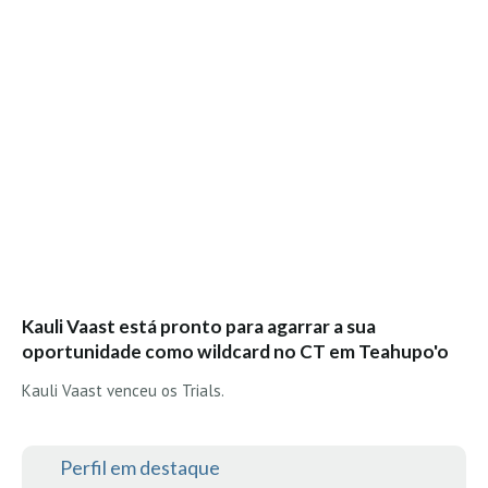
Costa da Caparica - C.I.Surf HD
Costa da Caparica - Praia Norte HD
Costa da Caparica - Praia CDS - HD
Costa da Caparica - Marcelino Beach Cafe HD
Costa da Caparica - Fonte da Telha HD
ALENTEJO / ALGARVE
Monte Clérigo HD - O sargo
Quarteira
Faro HD
Faro Surf Spot HD
Kauli Vaast está pronto para agarrar a sua
Fuzeta
oportunidade como wildcard no CT em Teahupo'o
Fuzeta Vista Mar HD
Kauli Vaast venceu os Trials.
MADEIRA
Machico HD
Perfil em destaque
Laje, Contreiras e Ribeira da Janela HD