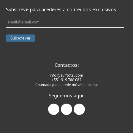
Vídeos
Subscreve para acederes a conteúdos exclusivos!
Nacional
Internacional
Exclusivos
Fotogaleria
Nacional
Internacional
Contactos:
Exclusivas
info@surftotal.com
+351 919 786 082
Guia De Praias
Chamada para a rede móvel nacional
Norte
Segue-nos aqui:
Grande Porto
facebook
instagram
linkedin
Costa de Prata
Oeste
Grande Lisboa