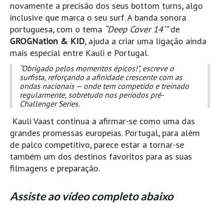
novamente a precisão dos seus bottom turns, algo
Pedras do Corgo - Melanina HD
inclusive que marca o seu surf. A banda sonora
Cabo do Mundo HD
portuguesa, com o tema
“Deep Cover 14’”
de
Leça - L'Kodak (Aterro) HD
GROGNation & KID
, ajuda a criar uma ligação ainda
Leça da Palmeira HD
mais especial entre Kauli e Portugal.
Leça da Palmeira bar Oscar HD
“
Obrigado pelos momentos épicos!
”, escreve o
surfista, reforçando a afinidade crescente com as
Matosinhos HD
ondas nacionais — onde tem competido e treinado
regularmente, sobretudo nos períodos pré-
Matosinhos - Vagas Bar HD
Challenger Series.
Cabedelo do Porto
Kauli Vaast continua a afirmar-se como uma das
Espinho HD
grandes promessas europeias. Portugal, para além
Espinho vista aérea HD
de palco competitivo, parece estar a tornar-se
também um dos destinos favoritos para as suas
Espinho - Silvalde HD
filmagens e preparação.
AVEIRO
Cortegaça (Vila do Surf) HD
Assiste ao vídeo completo abaixo
Cortegaça Onda Pontão HD
Praia da Barra Norte HD