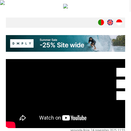
Notícias
Nacionais
Internacionais
Ambiente
Exclusivos
História
INDÚSTRIA
Nacional
Internacional
Exclusivos
Agenda de Eventos
Crónicas
Câmaras & Report
segunda-feira, 24 novembro 2025 11:55