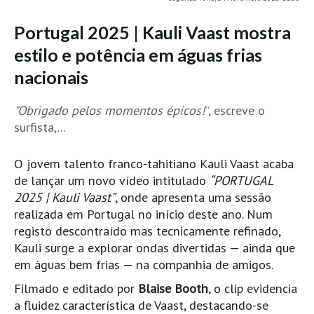
MINHO
Portugal 2025 | Kauli Vaast mostra
Moledo HD
estilo e potência em águas frias
Vila Praia de Âncora HD
nacionais
Viana do Castelo HD
Viana Pontão HD
"Obrigado pelos momentos épicos!
”, escreve o
surfista,...
Ofir
GRANDE PORTO
O jovem talento franco-tahitiano Kauli Vaast acaba
Aguçadoura HD
de lançar um novo vídeo intitulado
“PORTUGAL
Póvoa de Varzim
2025 | Kauli Vaast”
, onde apresenta uma sessão
realizada em Portugal no início deste ano. Num
Póvoa de Varzim - Ferrari HD
registo descontraído mas tecnicamente refinado,
Azurara HD
Kauli surge a explorar ondas divertidas — ainda que
Praia de Árvore - Areal HD
em águas bem frias — na companhia de amigos.
Mindelo
Filmado e editado por
Blaise Booth
, o clip evidencia
Mindelo meia laranja HD
a fluidez característica de Vaast, destacando-se