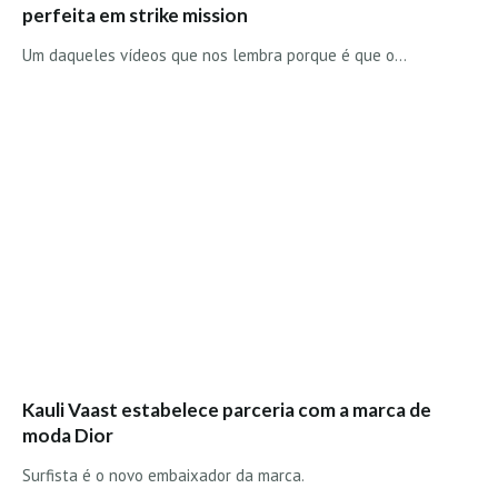
perfeita em strike mission
Boardriders Ericeira HD
Um daqueles vídeos que nos lembra porque é que o…
Ericeira Praias Sul HD
Foz do Lizandro
SINTRA
Praia Grande HD
Praia Grande Panorâmica HD
LINHA DE CASCAIS/ESTORIL
Guincho Norte
São Pedro do estoril
Parede
Carcavelos HD
Carcavelos Secret HD
Kauli Vaast estabelece parceria com a marca de
moda Dior
Carcavelos - Calhau
COSTA DA CAPARICA HD
Surfista é o novo embaixador da marca.