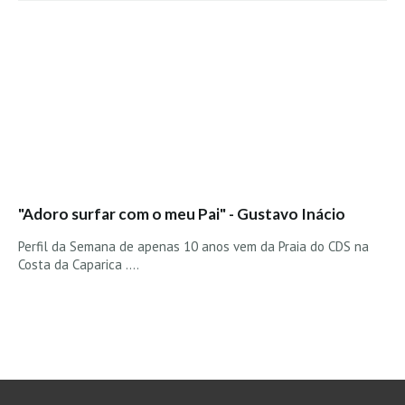
Seixal HD
BALI / INDONÉSIA
Bali - Kuta e Kuta Reef HD
Bali - Keramas HD
Bali - Uluwatu HD
Ver Todas
Entrevistas
"Adoro surfar com o meu Pai" - Gustavo Inácio
Nacionais
Internacionais
Perfil da Semana de apenas 10 anos vem da Praia do CDS na
Costa da Caparica ....
Exclusivas
Perfil da semana
Análises
Podcast Pulsar do Surf
Opinião