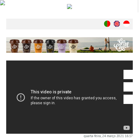
Notícias
Nacionais
Internacionais
Ambiente
Exclusivos
História
INDÚSTRIA
Nacional
Internacional
Exclusivos
Agenda de Eventos
Crónicas
Câmaras & Report
quarta-feira, 24 março 2021 16:17