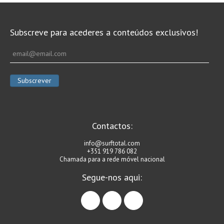
Vídeos
Nacional
Subscreve para acederes a conteúdos exclusivos!
Internacional
Exclusivos
Fotogaleria
Nacional
Internacional
Exclusivas
Contactos:
Guia De Praias
info@surftotal.com
+351 919 786 082
Norte
Chamada para a rede móvel nacional
Grande Porto
Segue-nos aqui:
Costa de Prata
facebook
instagram
linkedin
Oeste
Grande Lisboa