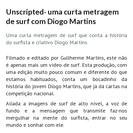
MINHO
Unscripted- uma curta metragem
Moledo HD
de surf com Diogo Martins
Vila Praia de Âncora HD
Uma curta metragem de surf que conta a história
Viana do Castelo HD
do surfista e criativo Diogo Martins
Viana Pontão HD
Ofir
Filmado e editado por Guilherme Martins, este não
GRANDE PORTO
é apenas mais um vídeo de surf. Esta produção, com
uma edição muito pouco comum e diferente do que
Aguçadoura HD
estamos habituados, conta um bocadinho da
Póvoa de Varzim
história do jovem Diogo Martins, que já dá cartas na
Póvoa de Varzim - Ferrari HD
competição nacional.
Azurara HD
Aliada a imagens de surf de alto nível, a voz de
Praia de Árvore - Areal HD
fundo e a mensagem que transmite faz-nos
mergulhar na mente do surfista, entrar no seu
Mindelo
mundo e sonhar com ele.
Mindelo meia laranja HD