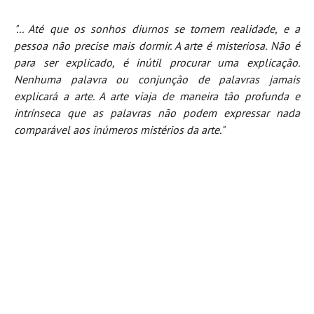
Pedras do Corgo - Melanina HD
"... Até que os sonhos diurnos se tornem realidade, e a
Cabo do Mundo HD
pessoa não precise mais dormir.
A arte é misteriosa. Não é
Leça - L'Kodak (Aterro) HD
para ser explicado, é inútil procurar uma explicação.
Leça da Palmeira HD
Nenhuma palavra ou conjunção de palavras jamais
Leça da Palmeira bar Oscar HD
explicará a arte. A arte viaja de maneira tão profunda e
intrínseca que as palavras não podem expressar nada
Matosinhos HD
comparável aos inúmeros mistérios da arte."
Matosinhos - Vagas Bar HD
Cabedelo do Porto
Espinho HD
Espinho vista aérea HD
Espinho - Silvalde HD
AVEIRO
Cortegaça (Vila do Surf) HD
Cortegaça Onda Pontão HD
Praia da Barra Norte HD