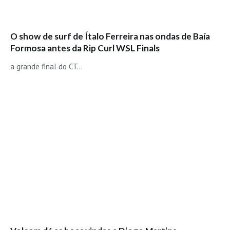
Boardriders Ericeira HD
Ericeira Praias Sul HD
O show de surf de Ítalo Ferreira nas ondas de Baía
Foz do Lizandro
Formosa antes da Rip Curl WSL Finals
SINTRA
a grande final do CT...
Praia Grande HD
Praia Grande Panorâmica HD
LINHA DE CASCAIS/ESTORIL
Guincho Norte
São Pedro do estoril
Parede
Carcavelos HD
Carcavelos Secret HD
Carcavelos - Calhau
COSTA DA CAPARICA HD