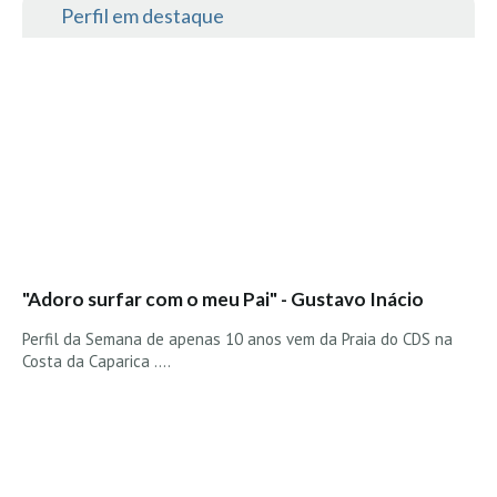
Perfil em destaque
Seixal HD
BALI / INDONÉSIA
Bali - Kuta e Kuta Reef HD
Bali - Keramas HD
Bali - Uluwatu HD
Ver Todas
Entrevistas
Nacionais
Internacionais
"Adoro surfar com o meu Pai" - Gustavo Inácio
Exclusivas
Perfil da Semana de apenas 10 anos vem da Praia do CDS na
Costa da Caparica ....
Perfil da semana
Análises
Podcast Pulsar do Surf
Opinião