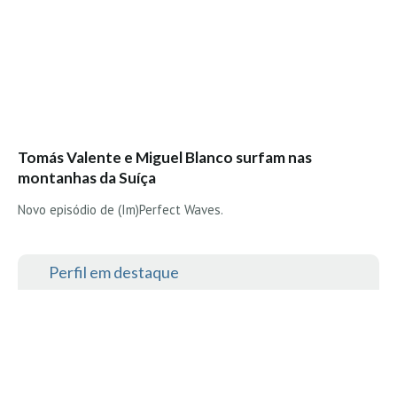
Costa da Caparica - C.I.Surf HD
Costa da Caparica - Praia Norte HD
Costa da Caparica - Praia CDS - HD
Costa da Caparica - Marcelino Beach Cafe HD
Costa da Caparica - Fonte da Telha HD
ALENTEJO / ALGARVE
Tomás Valente e Miguel Blanco surfam nas
Monte Clérigo HD - O sargo
montanhas da Suíça
Quarteira
Novo episódio de (Im)Perfect Waves.
Faro HD
Faro Surf Spot HD
Perfil em destaque
Fuzeta
Fuzeta Vista Mar HD
MADEIRA
Machico HD
Laje, Contreiras e Ribeira da Janela HD