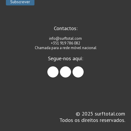
Vídeos
Nacional
Internacional
Contactos:
Exclusivos
info@surftotal.com
Fotogaleria
+351 919 786 082
Chamada para a rede móvel nacional
Nacional
Segue-nos aqui:
Internacional
facebook
instagram
linkedin
Exclusivas
Guia De Praias
Norte
Grande Porto
Costa de Prata
© 2025 surftotal.com
Oeste
Todos os direitos reservados.
Grande Lisboa