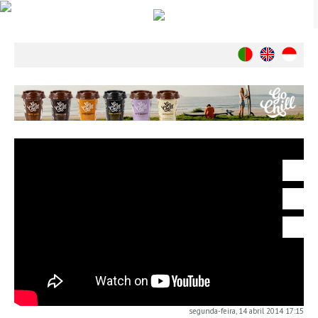
Notícias
Nacionais
Internacionais
Ambiente
Exclusivos
História
INDÚSTRIA
Nacional
Internacional
Exclusivos
Agenda de Eventos
Crónicas
Câmaras & Report
segunda-feira, 14 abril 2014 17:15