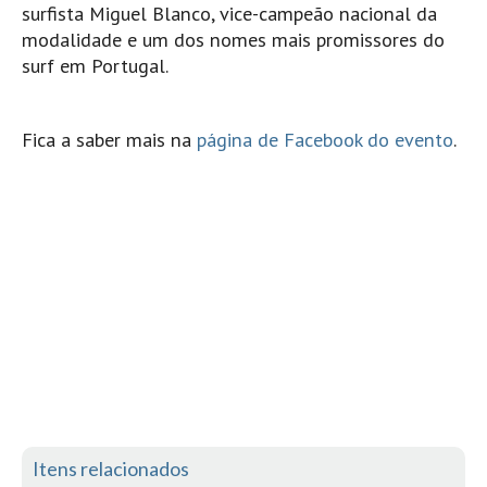
surfista Miguel Blanco, vice-campeão nacional da
Pedras do Corgo - Melanina HD
modalidade e um dos nomes mais promissores do
Cabo do Mundo HD
surf em Portugal.
Leça - L'Kodak (Aterro) HD
Leça da Palmeira HD
Fica a saber mais na
página de Facebook do evento
.
Leça da Palmeira bar Oscar HD
Matosinhos HD
Matosinhos - Vagas Bar HD
Cabedelo do Porto
Espinho HD
Espinho vista aérea HD
Espinho - Silvalde HD
AVEIRO
Cortegaça (Vila do Surf) HD
Cortegaça Onda Pontão HD
Itens relacionados
Praia da Barra Norte HD