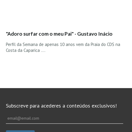
Seixal HD
BALI / INDONÉSIA
Bali - Kuta e Kuta Reef HD
Bali - Keramas HD
"Adoro surfar com o meu Pai" - Gustavo Inácio
Bali - Uluwatu HD
Perfil da Semana de apenas 10 anos vem da Praia do CDS na
Ver Todas
Costa da Caparica ....
Entrevistas
Nacionais
Internacionais
Exclusivas
Perfil da semana
Subscreve para acederes a conteúdos exclusivos!
Análises
Podcast Pulsar do Surf
Opinião