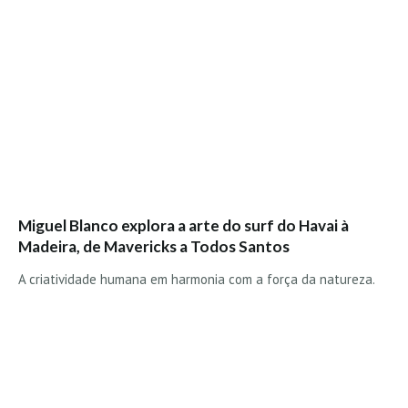
Boardriders Ericeira HD
Ericeira Praias Sul HD
Foz do Lizandro
SINTRA
Praia Grande HD
Praia Grande Panorâmica HD
LINHA DE CASCAIS/ESTORIL
Guincho Norte
Miguel Blanco explora a arte do surf do Havai à
São Pedro do estoril
Madeira, de Mavericks a Todos Santos
Parede
A criatividade humana em harmonia com a força da natureza.
Carcavelos HD
Carcavelos Secret HD
Carcavelos - Calhau
COSTA DA CAPARICA HD