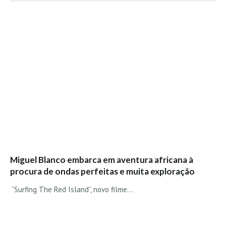
Mira
FIGUEIRA DA FOZ
Praia do Cabedelo HD
NAZARÉ
Nazaré panoramica praia norte
Nazaré HD
Nazaré Praias Sul
PENICHE
Peniche - Consolação Norte HD
Peniche Supertubos HD
Miguel Blanco embarca em aventura africana à
SANTA CRUZ
procura de ondas perfeitas e muita exploração
Praia do Navio HD
“Surfing The Red Island”, novo filme...
ERICEIRA HD
Ericeira HD
Ericeira - Ribeira D'Ilhas HD