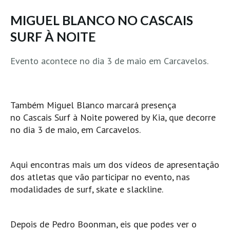
MINHO
MIGUEL BLANCO NO CASCAIS
Moledo HD
SURF À NOITE
Vila Praia de Âncora HD
Evento acontece no dia 3 de maio em Carcavelos.
Viana do Castelo HD
Viana Pontão HD
Ofir
Também Miguel Blanco marcará presença
GRANDE PORTO
no
Cascais Surf à Noite powered by Kia, que decorre
Aguçadoura HD
no dia 3 de maio, em Carcavelos.
Póvoa de Varzim
Póvoa de Varzim - Ferrari HD
Aqui encontras mais um dos vídeos de apresentação
Azurara HD
dos atletas que vão participar no evento, nas
Praia de Árvore - Areal HD
modalidades de surf, skate e slackline.
Mindelo
Mindelo meia laranja HD
Depois de Pedro Boonman, eis que podes ver o