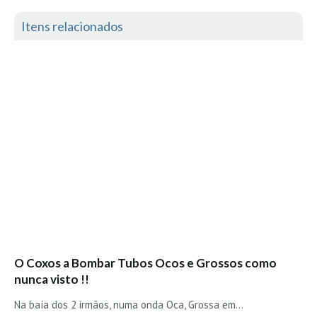
Pedras do Corgo - Melanina HD
Itens relacionados
Cabo do Mundo HD
Leça - L'Kodak (Aterro) HD
Leça da Palmeira HD
Leça da Palmeira bar Oscar HD
Matosinhos HD
Matosinhos - Vagas Bar HD
Cabedelo do Porto
Espinho HD
Espinho vista aérea HD
Espinho - Silvalde HD
AVEIRO
O Coxos a Bombar Tubos Ocos e Grossos como
Cortegaça (Vila do Surf) HD
nunca visto !!
Cortegaça Onda Pontão HD
Na baía dos 2 irmãos, numa onda Oca, Grossa em…
Praia da Barra Norte HD