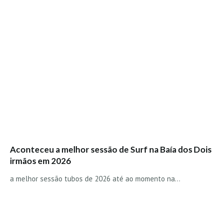
Mira
FIGUEIRA DA FOZ
Praia do Cabedelo HD
NAZARÉ
Nazaré panoramica praia norte
Nazaré HD
Nazaré Praias Sul
PENICHE
Peniche - Consolação Norte HD
Peniche Supertubos HD
Aconteceu a melhor sessão de Surf na Baía dos Dois
irmãos em 2026
SANTA CRUZ
Praia do Navio HD
a melhor sessão tubos de 2026 até ao momento na…
ERICEIRA HD
Ericeira HD
Ericeira - Ribeira D'Ilhas HD