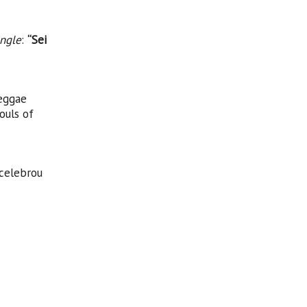
ingle
:
“Sei
reggae
ouls of
 celebrou