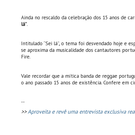
Ainda no rescaldo da celebração dos 15 anos de car
lá”
.
Intitulado “Sei lá”, o tema foi desvendado hoje e e
se aproxima da musicalidade dos cantautores portugu
Fire.
Vale recordar que a mítica banda de reggae portugue
o ano passado 15 anos de existência. Confere em ci
--
>>
Aproveita e revê uma entrevista exclusiva re