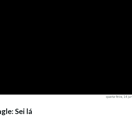
quarta-feira, 14 j
le: Sei lá