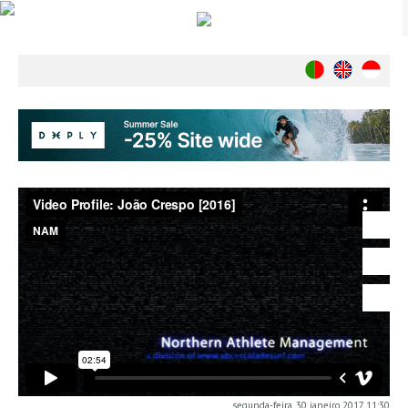
Notícias
Nacionais
Internacionais
Ambiente
Exclusivos
História
INDÚSTRIA
Nacional
Internacional
Exclusivos
Agenda de Eventos
Crónicas
Câmaras & Report
segunda-feira, 30 janeiro 2017 11:30