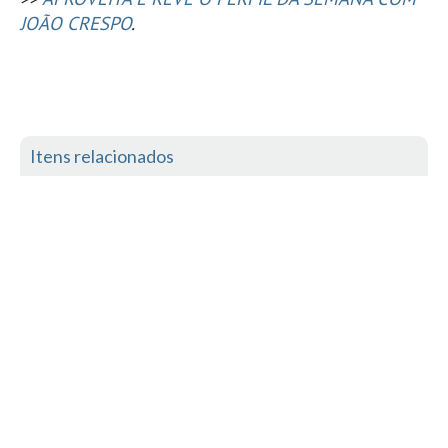
Pedras do Corgo - Melanina HD
JOÃO CRESPO
.
Cabo do Mundo HD
Leça - L'Kodak (Aterro) HD
Leça da Palmeira HD
Leça da Palmeira bar Oscar HD
Itens relacionados
Matosinhos HD
Matosinhos - Vagas Bar HD
Cabedelo do Porto
Espinho HD
Espinho vista aérea HD
Espinho - Silvalde HD
AVEIRO
Cortegaça (Vila do Surf) HD
Cortegaça Onda Pontão HD
Praia da Barra Norte HD