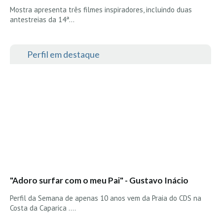
Costa da Caparica - C.I.Surf HD
Mostra apresenta três filmes inspiradores, incluindo duas
Costa da Caparica - Praia Norte HD
antestreias da 14ª…
Costa da Caparica - Praia CDS - HD
Costa da Caparica - Marcelino Beach Cafe HD
Perfil em destaque
Costa da Caparica - Fonte da Telha HD
ALENTEJO / ALGARVE
Monte Clérigo HD - O sargo
Quarteira
Faro HD
Faro Surf Spot HD
Fuzeta
Fuzeta Vista Mar HD
"Adoro surfar com o meu Pai" - Gustavo Inácio
MADEIRA
Machico HD
Perfil da Semana de apenas 10 anos vem da Praia do CDS na
Costa da Caparica ....
Laje, Contreiras e Ribeira da Janela HD