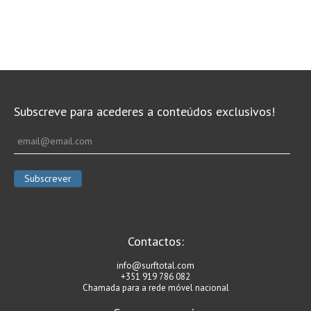
Seixal HD
BALI / INDONÉSIA
Bali - Kuta e Kuta Reef HD
Bali - Keramas HD
Bali - Uluwatu HD
Subscreve para acederes a conteúdos exclusivos!
Ver Todas
Entrevistas
Nacionais
Internacionais
Exclusivas
Perfil da semana
Contactos:
Análises
info@surftotal.com
Podcast Pulsar do Surf
+351 919 786 082
Chamada para a rede móvel nacional
Opinião