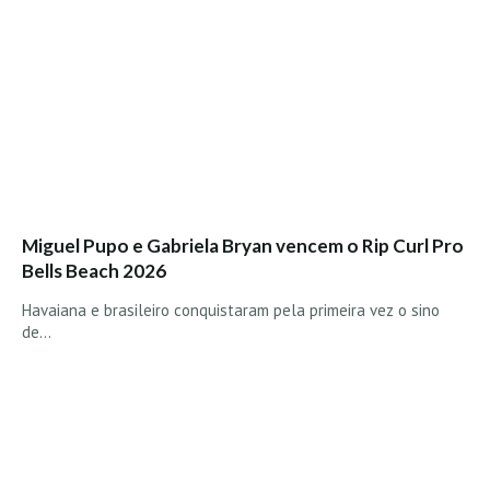
Boardriders Ericeira HD
Ericeira Praias Sul HD
Foz do Lizandro
SINTRA
Praia Grande HD
Praia Grande Panorâmica HD
LINHA DE CASCAIS/ESTORIL
Miguel Pupo e Gabriela Bryan vencem o Rip Curl Pro
Guincho Norte
Bells Beach 2026
São Pedro do estoril
Havaiana e brasileiro conquistaram pela primeira vez o sino
Parede
de…
Carcavelos HD
Carcavelos Secret HD
Carcavelos - Calhau
COSTA DA CAPARICA HD