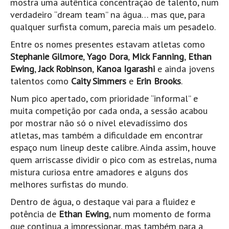
mostra uma autêntica concentração de talento, num
Pedras do Corgo - Melanina HD
verdadeiro “dream team” na água… mas que, para
Cabo do Mundo HD
qualquer surfista comum, parecia mais um pesadelo.
Leça - L'Kodak (Aterro) HD
Entre os nomes presentes estavam atletas como
Leça da Palmeira HD
Stephanie Gilmore
,
Yago Dora
,
Mick Fanning
,
Ethan
Ewing
,
Jack Robinson
,
Kanoa Igarashi
e ainda jovens
Leça da Palmeira bar Oscar HD
talentos como
Caity Simmers
e
Erin Brooks
.
Matosinhos HD
Num pico apertado, com prioridade “informal” e
Matosinhos - Vagas Bar HD
muita competição por cada onda, a sessão acabou
Cabedelo do Porto
por mostrar não só o nível elevadíssimo dos
Espinho HD
atletas, mas também a dificuldade em encontrar
espaço num lineup deste calibre. Ainda assim, houve
Espinho vista aérea HD
quem arriscasse dividir o pico com as estrelas, numa
Espinho - Silvalde HD
mistura curiosa entre amadores e alguns dos
AVEIRO
melhores surfistas do mundo.
Cortegaça (Vila do Surf) HD
Dentro de água, o destaque vai para a fluidez e
Cortegaça Onda Pontão HD
potência de
Ethan Ewing
, num momento de forma
que continua a impressionar, mas também para a
Praia da Barra Norte HD