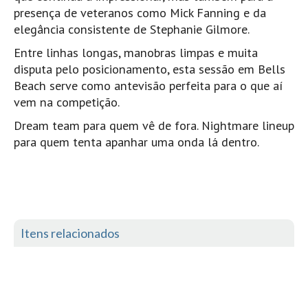
presença de veteranos como Mick Fanning e da
Mira
elegância consistente de Stephanie Gilmore.
FIGUEIRA DA FOZ
Entre linhas longas, manobras limpas e muita
Praia do Cabedelo HD
disputa pelo posicionamento, esta sessão em Bells
NAZARÉ
Beach serve como antevisão perfeita para o que aí
Nazaré panoramica praia norte
vem na competição.
Nazaré HD
Dream team para quem vê de fora. Nightmare lineup
para quem tenta apanhar uma onda lá dentro.
Nazaré Praias Sul
PENICHE
Peniche - Consolação Norte HD
Peniche Supertubos HD
SANTA CRUZ
Itens relacionados
Praia do Navio HD
ERICEIRA HD
Ericeira HD
Ericeira - Ribeira D'Ilhas HD