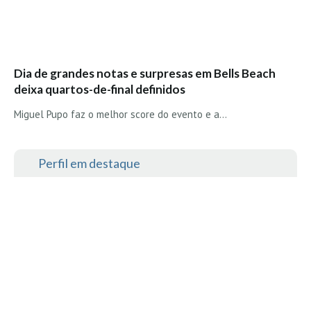
Seixal HD
BALI / INDONÉSIA
Bali - Kuta e Kuta Reef HD
Dia de grandes notas e surpresas em Bells Beach
Bali - Keramas HD
deixa quartos-de-final definidos
Bali - Uluwatu HD
Miguel Pupo faz o melhor score do evento e a…
Ver Todas
Entrevistas
Perfil em destaque
Nacionais
Internacionais
Exclusivas
Perfil da semana
Análises
Podcast Pulsar do Surf
Opinião