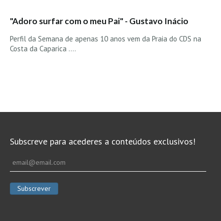
Vídeos
"Adoro surfar com o meu Pai" - Gustavo Inácio
Nacional
Internacional
Perfil da Semana de apenas 10 anos vem da Praia do CDS na
Costa da Caparica ....
Exclusivos
Fotogaleria
Nacional
Internacional
Exclusivas
Guia De Praias
Subscreve para acederes a conteúdos exclusivos!
Norte
Grande Porto
Costa de Prata
Oeste
Grande Lisboa