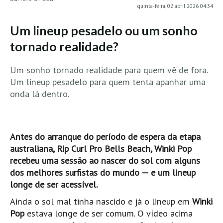
quinta-feira, 02 abril 2026 04:34
MINHO
Um lineup pesadelo ou um sonho
Moledo HD
tornado realidade?
Vila Praia de Âncora HD
Viana do Castelo HD
Um sonho tornado realidade para quem vê de fora.
Viana Pontão HD
Um lineup pesadelo para quem tenta apanhar uma
Ofir
onda lá dentro.
GRANDE PORTO
Aguçadoura HD
Antes do arranque do período de espera da etapa
Póvoa de Varzim
australiana, Rip Curl Pro Bells Beach, Winki Pop
Póvoa de Varzim - Ferrari HD
recebeu uma sessão ao nascer do sol com alguns
Azurara HD
dos melhores surfistas do mundo — e um lineup
Praia de Árvore - Areal HD
longe de ser acessível.
Mindelo
Ainda o sol mal tinha nascido e já o lineup em
Winki
Pop
estava longe de ser comum. O vídeo acima
Mindelo meia laranja HD