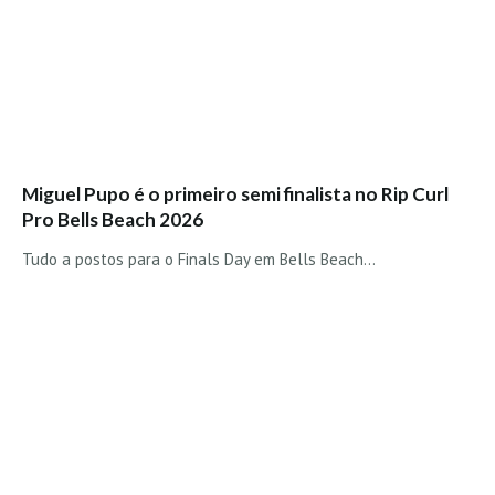
Costa da Caparica - C.I.Surf HD
Costa da Caparica - Praia Norte HD
Costa da Caparica - Praia CDS - HD
Costa da Caparica - Marcelino Beach Cafe HD
Costa da Caparica - Fonte da Telha HD
ALENTEJO / ALGARVE
Miguel Pupo é o primeiro semi finalista no Rip Curl
Monte Clérigo HD - O sargo
Pro Bells Beach 2026
Quarteira
Tudo a postos para o Finals Day em Bells Beach…
Faro HD
Faro Surf Spot HD
Fuzeta
Fuzeta Vista Mar HD
MADEIRA
Machico HD
Laje, Contreiras e Ribeira da Janela HD