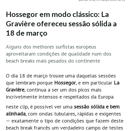
MINHO
Hossegor em modo clássico: La
Moledo HD
Gravière ofereceu sessão sólida a
Vila Praia de Âncora HD
18 de março
Viana do Castelo HD
Viana Pontão HD
Alguns dos melhores surfistas europeus
aproveitaram condições de qualidade num dos
Ofir
beach breaks mais pesados do continente
GRANDE PORTO
Aguçadoura HD
O dia 18 de março trouxe uma daquelas sessões
Póvoa de Varzim
que lembram porque
Hossegor
, e em particular
La
Póvoa de Varzim - Ferrari HD
Gravière
, continua a ser um dos picos mais
incrívelmente intensos e respeitados da Europa.
Azurara HD
neste clip, é possível ver uma
sessão sólida e bem
Praia de Árvore - Areal HD
alinhada
, com ondas tubulares, rápidas e exigentes
Mindelo
— exatamente o tipo de condições que fazem deste
Mindelo meia laranja HD
beach break francês um verdadeiro campo de testes