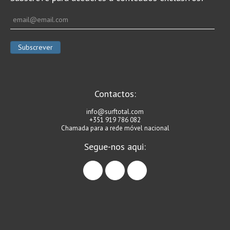
Vídeos
Nacional
Internacional
Exclusivos
Fotogaleria
Nacional
Contactos:
Internacional
info@surftotal.com
+351 919 786 082
Exclusivas
Chamada para a rede móvel nacional
Guia De Praias
Segue-nos aqui:
Norte
facebook
instagram
linkedin
Grande Porto
Costa de Prata
Oeste
Grande Lisboa