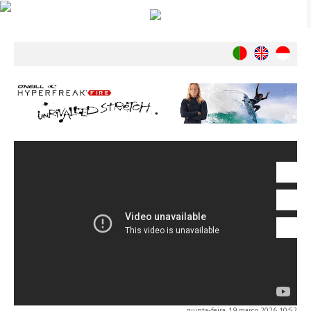
Notícias
Nacionais
Internacionais
Ambiente
Exclusivos
História
INDÚSTRIA
Nacional
Internacional
Exclusivos
Agenda de Eventos
Crónicas
Câmaras & Report
quinta-feira, 19 março 2026 10:52