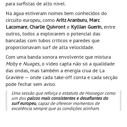
para surfistas de alto nível.
Pedras do Corgo - Melanina HD
Cabo do Mundo HD
Na água estiveram nomes bem conhecidos do
circuito europeu, como
Aritz Aranburu
,
Marc
Leça - L'Kodak (Aterro) HD
Lacomare
,
Charlie Quivront
e
Kyllian Guerin
, entre
Leça da Palmeira HD
outros, todos a explorarem o potencial das
Leça da Palmeira bar Oscar HD
bancadas com tubos críticos e paredes que
proporcionavam surf de alta velocidade.
Matosinhos HD
Matosinhos - Vagas Bar HD
Com uma banda sonora envolvente que mistura
Moby
e
Nuages
, o vídeo capta não só a qualidade
Cabedelo do Porto
das ondas, mas também a energia crua de La
Espinho HD
Gravière — onde cada take-off conta e cada secção
Espinho vista aérea HD
pode fechar sem aviso.
Espinho - Silvalde HD
Uma sessão que reforça o estatuto de Hossegor como
um dos
palcos mais consistentes e desafiantes do
AVEIRO
surf europeu
, capaz de oferecer momentos de
Cortegaça (Vila do Surf) HD
excelência sempre que as condições alinham.
Cortegaça Onda Pontão HD
Praia da Barra Norte HD