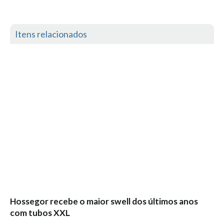
Mira
FIGUEIRA DA FOZ
Itens relacionados
Praia do Cabedelo HD
NAZARÉ
Nazaré panoramica praia norte
Nazaré HD
Nazaré Praias Sul
PENICHE
Peniche - Consolação Norte HD
Peniche Supertubos HD
SANTA CRUZ
Praia do Navio HD
ERICEIRA HD
Hossegor recebe o maior swell dos últimos anos
Ericeira HD
com tubos XXL
Ericeira - Ribeira D'Ilhas HD