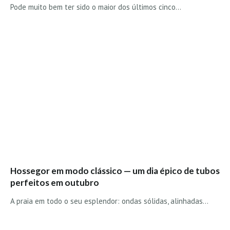
Pode muito bem ter sido o maior dos últimos cinco…
Boardriders Ericeira HD
Ericeira Praias Sul HD
Foz do Lizandro
SINTRA
Praia Grande HD
Praia Grande Panorâmica HD
LINHA DE CASCAIS/ESTORIL
Guincho Norte
São Pedro do estoril
Parede
Carcavelos HD
Hossegor em modo clássico — um dia épico de tubos
perfeitos em outubro
Carcavelos Secret HD
A praia em todo o seu esplendor: ondas sólidas, alinhadas…
Carcavelos - Calhau
COSTA DA CAPARICA HD