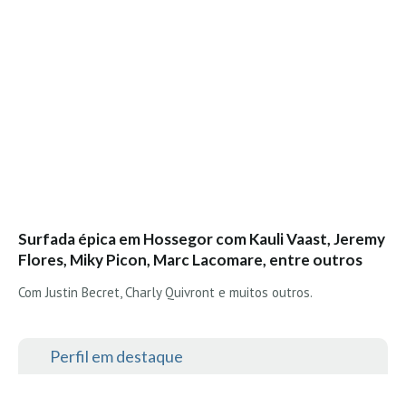
Costa da Caparica - C.I.Surf HD
Costa da Caparica - Praia Norte HD
Costa da Caparica - Praia CDS - HD
Costa da Caparica - Marcelino Beach Cafe HD
Costa da Caparica - Fonte da Telha HD
ALENTEJO / ALGARVE
Monte Clérigo HD - O sargo
Quarteira
Faro HD
Surfada épica em Hossegor com Kauli Vaast, Jeremy
Faro Surf Spot HD
Flores, Miky Picon, Marc Lacomare, entre outros
Fuzeta
Com Justin Becret, Charly Quivront e muitos outros.
Fuzeta Vista Mar HD
MADEIRA
Perfil em destaque
Machico HD
Laje, Contreiras e Ribeira da Janela HD