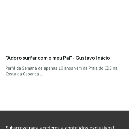
Seixal HD
BALI / INDONÉSIA
Bali - Kuta e Kuta Reef HD
Bali - Keramas HD
Bali - Uluwatu HD
Ver Todas
Entrevistas
"Adoro surfar com o meu Pai" - Gustavo Inácio
Perfil da Semana de apenas 10 anos vem da Praia do CDS na
Nacionais
Costa da Caparica ....
Internacionais
Exclusivas
Perfil da semana
Análises
Podcast Pulsar do Surf
Opinião
Subscreve para acederes a conteúdos exclusivos!