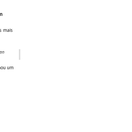
n
s mais
en
rnou um