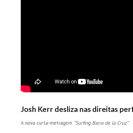
Josh Kerr desliza nas direitas per
A nova curta-metragem
“Surfing Barra de la Cruz”