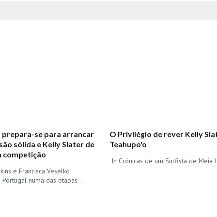
 prepara-se para arrancar
O Privilégio de rever Kelly Sl
ão sólida e Kelly Slater de
Teahupo'o
à competição
In Crónicas de um Surfista de Meia I
ins e Francisca Veselko
 Portugal numa das etapas…