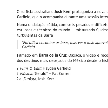
O surfista australiano
Josh Kerr
protagoniza a nova
Garfield
, que o acompanha durante uma sessão inte
Numa ondulação sólida, com sets pesados e difíceis 
estilosos e técnicos do mundo — misturando fluide
turbulentas da Barra.
“Foi difícil encontrar as boas, mas ver o Josh aprov
Garfield.
Filmado em
Barra de la Cruz
, Oaxaca, o vídeo é rec
dos destinos mais desejados do México desde o hist
?
Film & Edit:
Hayden Garfield
?
Música:
“Gerald” – Pat Curren
?‍♂️
Surfista:
Josh Kerr