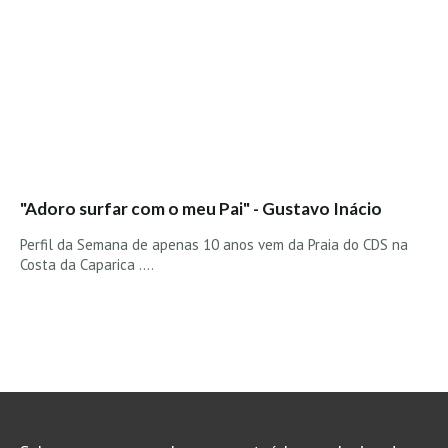
Vídeos
Nacional
Internacional
Exclusivos
Fotogaleria
Nacional
"Adoro surfar com o meu Pai" - Gustavo Inácio
Internacional
Exclusivas
Perfil da Semana de apenas 10 anos vem da Praia do CDS na
Costa da Caparica ....
Guia De Praias
Norte
Grande Porto
Costa de Prata
Oeste
Grande Lisboa