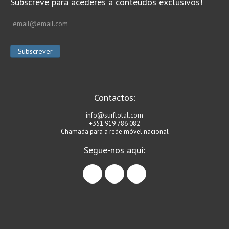
Subscreve para acederes a conteúdos exclusivos!
Alentejo
Algarve
Loja
Pranchas
Acessórios de Surf
SurfWear
Contactos:
Skate
info@surftotal.com
+351 919 786 082
Acessórios de moda
Chamada para a rede móvel nacional
Cursos de Shape
Segue-nos aqui:
Contactos
facebook
instagram
linkedin
Contactos Surftotal