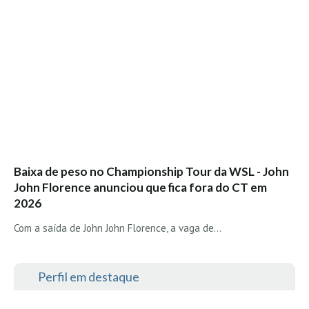
Seixal HD
BALI / INDONÉSIA
Bali - Kuta e Kuta Reef HD
Bali - Keramas HD
Bali - Uluwatu HD
Ver Todas
Entrevistas
Nacionais
Baixa de peso no Championship Tour da WSL - John
Internacionais
John Florence anunciou que fica fora do CT em
2026
Exclusivas
Perfil da semana
Com a saída de John John Florence, a vaga de…
Análises
Podcast Pulsar do Surf
Perfil em destaque
Opinião