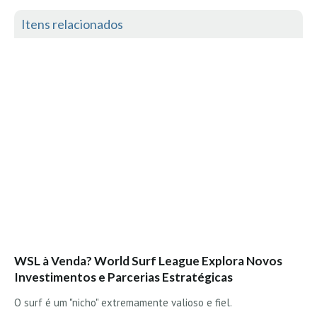
Boardriders Ericeira HD
Itens relacionados
Ericeira Praias Sul HD
Foz do Lizandro
SINTRA
Praia Grande HD
Praia Grande Panorâmica HD
LINHA DE CASCAIS/ESTORIL
Guincho Norte
São Pedro do estoril
Parede
Carcavelos HD
Carcavelos Secret HD
WSL à Venda? World Surf League Explora Novos
Investimentos e Parcerias Estratégicas
Carcavelos - Calhau
COSTA DA CAPARICA HD
O surf é um "nicho" extremamente valioso e fiel.