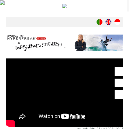
Notícias
Nacionais
Internacionais
Ambiente
Exclusivos
História
INDÚSTRIA
Nacional
Internacional
Exclusivos
Agenda de Eventos
Crónicas
Câmaras & Report
segunda-feira, 26 abril 2021 10:13