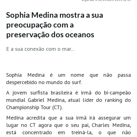
MINHO
Sophia Medina mostra a sua
Moledo HD
preocupação com a
Vila Praia de Âncora HD
preservação dos oceanos
Viana do Castelo HD
Viana Pontão HD
E a sua conexão com o mar...
Ofir
GRANDE PORTO
Aguçadoura HD
Sophia Medina é um nome que não passa
despercebido no mundo do surf.
Póvoa de Varzim
A jovem surfista brasileira é irmã do bi-campeão
Póvoa de Varzim - Ferrari HD
mundial Gabriel Medina, atual líder do ranking do
Azurara HD
Championship Tour (CT).
Praia de Árvore - Areal HD
Medina acredita que a sua irmã irá assegurar um
Mindelo
lugar no CT agora que o seu pai, Charles Medina,
Mindelo meia laranja HD
está concentrado em treiná-la, o que não