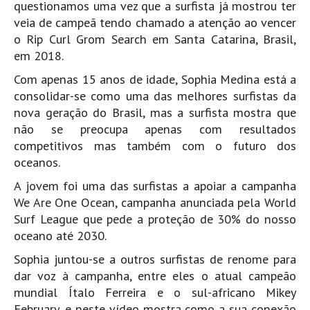
questionamos uma vez que a surfista já mostrou ter
Pedras do Corgo - Melanina HD
veia de campeã tendo chamado a atenção ao vencer
Cabo do Mundo HD
o Rip Curl Grom Search em Santa Catarina, Brasil,
Leça - L'Kodak (Aterro) HD
em 2018.
Leça da Palmeira HD
Com apenas 15 anos de idade, Sophia Medina está a
Leça da Palmeira bar Oscar HD
consolidar-se como uma das melhores surfistas da
nova geração do Brasil, mas a surfista mostra que
Matosinhos HD
não se preocupa apenas com resultados
Matosinhos - Vagas Bar HD
competitivos mas também com o futuro dos
Cabedelo do Porto
oceanos.
Espinho HD
A jovem foi uma das surfistas a apoiar a campanha
Espinho vista aérea HD
We Are One Ocean, campanha anunciada pela World
Surf League que pede a proteção de 30% do nosso
Espinho - Silvalde HD
oceano até 2030.
AVEIRO
Sophia juntou-se a outros surfistas de renome para
Cortegaça (Vila do Surf) HD
dar voz à campanha, entre eles o atual campeão
Cortegaça Onda Pontão HD
mundial Ítalo Ferreira e o sul-africano Mikey
Praia da Barra Norte HD
February, e neste vídeo mostra como a sua conexão