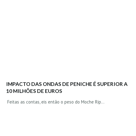
Mira
FIGUEIRA DA FOZ
Praia do Cabedelo HD
NAZARÉ
Nazaré panoramica praia norte
Nazaré HD
Nazaré Praias Sul
PENICHE
Peniche - Consolação Norte HD
IMPACTO DAS ONDAS DE PENICHE É SUPERIOR A
Peniche Supertubos HD
10 MILHÕES DE EUROS
SANTA CRUZ
Feitas as contas, eis então o peso do Moche Rip…
Praia do Navio HD
ERICEIRA HD
Ericeira HD
Ericeira - Ribeira D'Ilhas HD