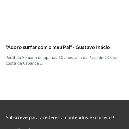
Costa da Caparica - C.I.Surf HD
Costa da Caparica - Praia Norte HD
Costa da Caparica - Praia CDS - HD
Costa da Caparica - Marcelino Beach Cafe HD
Costa da Caparica - Fonte da Telha HD
ALENTEJO / ALGARVE
"Adoro surfar com o meu Pai" - Gustavo Inácio
Monte Clérigo HD - O sargo
Perfil da Semana de apenas 10 anos vem da Praia do CDS na
Quarteira
Costa da Caparica ....
Faro HD
Faro Surf Spot HD
Fuzeta
Fuzeta Vista Mar HD
MADEIRA
Machico HD
Subscreve para acederes a conteúdos exclusivos!
Laje, Contreiras e Ribeira da Janela HD