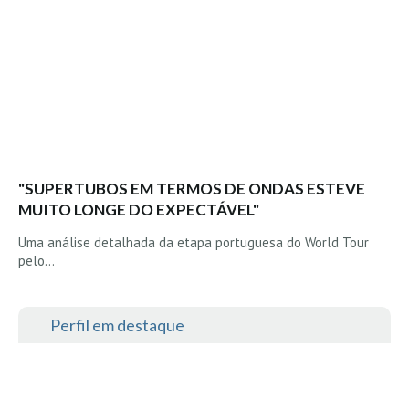
Boardriders Ericeira HD
Ericeira Praias Sul HD
Foz do Lizandro
SINTRA
Praia Grande HD
Praia Grande Panorâmica HD
"SUPERTUBOS EM TERMOS DE ONDAS ESTEVE
LINHA DE CASCAIS/ESTORIL
MUITO LONGE DO EXPECTÁVEL"
Guincho Norte
Uma análise detalhada da etapa portuguesa do World Tour
São Pedro do estoril
pelo…
Parede
Carcavelos HD
Perfil em destaque
Carcavelos Secret HD
Carcavelos - Calhau
COSTA DA CAPARICA HD