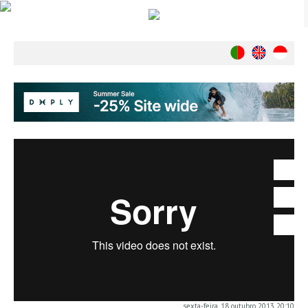
Notícias
Nacionais
Internacionais
Ambiente
Exclusivos
História
INDÚSTRIA
Nacional
Internacional
Exclusivos
Agenda de Eventos
Crónicas
Câmaras & Report
sexta-feira, 18 outubro 2013 20:10