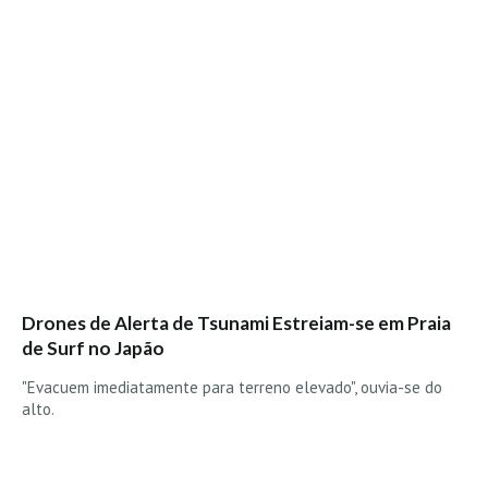
Vídeos
Nacional
Internacional
Exclusivos
Fotogaleria
Nacional
Internacional
Exclusivas
Guia De Praias
Drones de Alerta de Tsunami Estreiam-se em Praia
Norte
de Surf no Japão
Grande Porto
"Evacuem imediatamente para terreno elevado", ouvia-se do
Costa de Prata
alto.
Oeste
Grande Lisboa