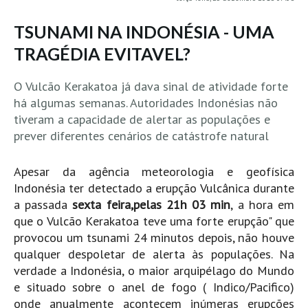
MINHO
TSUNAMI NA INDONÉSIA - UMA
Moledo HD
TRAGÉDIA EVITAVEL?
Vila Praia de Âncora HD
Viana do Castelo HD
O Vulcão Kerakatoa já dava sinal de atividade forte
há algumas semanas. Autoridades Indonésias não
Viana Pontão HD
tiveram a capacidade de alertar as populações e
Ofir
prever diferentes cenários de catástrofe natural
GRANDE PORTO
Aguçadoura HD
Apesar da agência
meteorologia e geofísica
Indonésia ter detectado a erupção Vulcânica durante
Póvoa de Varzim
a passada
sexta feira,pelas 21h 03 min
, a hora em
Póvoa de Varzim - Ferrari HD
que o Vulcão Kerakatoa teve uma forte erupção" que
Azurara HD
provocou um tsunami 24 minutos depois, não houve
Praia de Árvore - Areal HD
qualquer despoletar de alerta às populações. Na
verdade a Indonésia, o maior arquipélago do Mundo
Mindelo
e situado sobre o anel de fogo ( Indico/Pacifico)
Mindelo meia laranja HD
onde anualmente acontecem inúmeras erupções