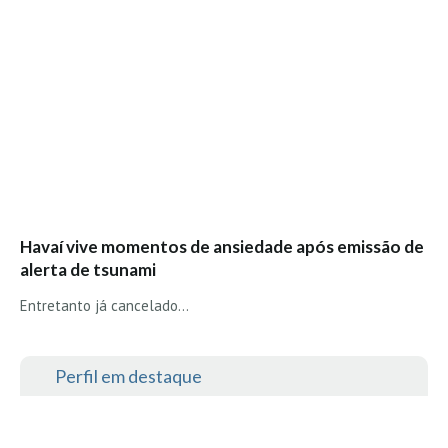
Alentejo
Algarve
Loja
Pranchas
Acessórios de Surf
SurfWear
Skate
Acessórios de moda
Havaí vive momentos de ansiedade após emissão de
alerta de tsunami
Cursos de Shape
Entretanto já cancelado...
Contactos
Contactos Surftotal
Perfil em destaque