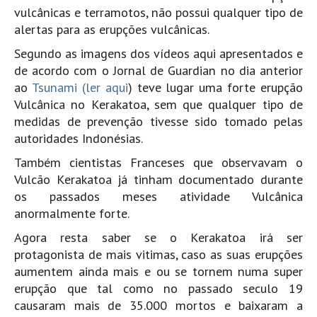
Pedras do Corgo - Melanina HD
vulcânicas e terramotos, não possui qualquer tipo de
alertas para as erupções vulcânicas.
Cabo do Mundo HD
Leça - L'Kodak (Aterro) HD
Segundo as imagens dos vídeos aqui apresentados e
de acordo com o Jornal de Guardian no dia anterior
Leça da Palmeira HD
ao
Tsunami
(ler aqui
) teve lugar uma forte erupção
Leça da Palmeira bar Oscar HD
Vulcânica no Kerakatoa, sem que qualquer tipo de
Matosinhos HD
medidas de prevenção tivesse sido tomado pelas
autoridades Indonésias.
Matosinhos - Vagas Bar HD
Também cientistas Franceses que observavam o
Cabedelo do Porto
Vulcão Kerakatoa já tinham documentado durante
Espinho HD
os passados meses atividade Vulcânica
Espinho vista aérea HD
anormalmente forte.
Espinho - Silvalde HD
Agora resta saber se o Kerakatoa irá ser
AVEIRO
protagonista de mais vitimas, caso as suas erupções
Cortegaça (Vila do Surf) HD
aumentem ainda mais e ou se tornem numa super
erupção que tal como no passado seculo 19
Cortegaça Onda Pontão HD
causaram mais de 35.000 mortos e baixaram a
Praia da Barra Norte HD