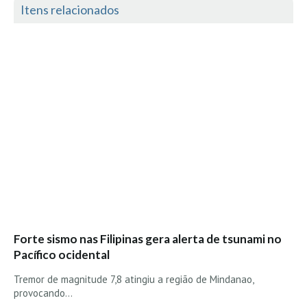
Itens relacionados
Seixal HD
BALI / INDONÉSIA
Bali - Kuta e Kuta Reef HD
Bali - Keramas HD
Bali - Uluwatu HD
Ver Todas
Entrevistas
Nacionais
Internacionais
Exclusivas
Perfil da semana
Forte sismo nas Filipinas gera alerta de tsunami no
Análises
Pacífico ocidental
Podcast Pulsar do Surf
Tremor de magnitude 7,8 atingiu a região de Mindanao,
Opinião
provocando…