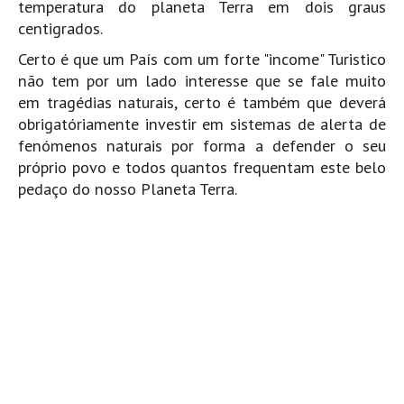
temperatura do planeta Terra em dois graus
Mira
centigrados.
FIGUEIRA DA FOZ
Certo é que um País com um forte "income" Turistico
Praia do Cabedelo HD
não tem por um lado interesse que se fale muito
em tragédias naturais, certo é também que deverá
NAZARÉ
obrigatóriamente investir em sistemas de alerta de
Nazaré panoramica praia norte
fenómenos naturais por forma a defender o seu
Nazaré HD
próprio povo e todos quantos frequentam este belo
Nazaré Praias Sul
pedaço do nosso Planeta Terra.
PENICHE
Peniche - Consolação Norte HD
Peniche Supertubos HD
SANTA CRUZ
Praia do Navio HD
ERICEIRA HD
Ericeira HD
Ericeira - Ribeira D'Ilhas HD