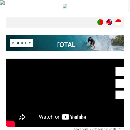
Notícias
Nacionais
Internacionais
Ambiente
Exclusivos
História
INDÚSTRIA
Nacional
Internacional
Exclusivos
Agenda de Eventos
Crónicas
Câmaras & Report
terça-feira, 25 dezembro 2018 07:08