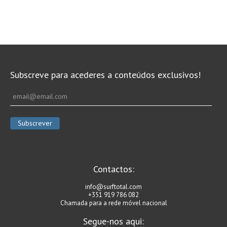
Seixal HD
BALI / INDONÉSIA
Bali - Kuta e Kuta Reef HD
Bali - Keramas HD
Bali - Uluwatu HD
Subscreve para acederes a conteúdos exclusivos!
Ver Todas
Entrevistas
Nacionais
Internacionais
Exclusivas
Perfil da semana
Contactos:
Análises
info@surftotal.com
+351 919 786 082
Podcast Pulsar do Surf
Chamada para a rede móvel nacional
Opinião
Segue-nos aqui: