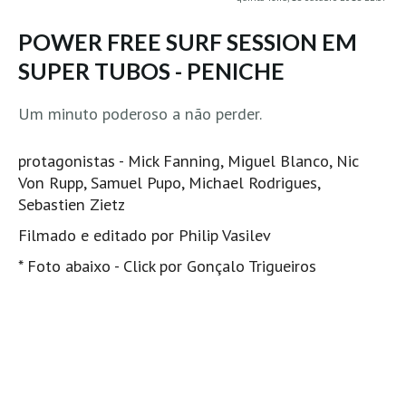
MINHO
POWER FREE SURF SESSION EM
Moledo HD
SUPER TUBOS - PENICHE
Vila Praia de Âncora HD
Viana do Castelo HD
Um minuto poderoso a não perder.
Viana Pontão HD
protagonistas - Mick Fanning, Miguel Blanco, Nic
Ofir
Von Rupp, Samuel Pupo, Michael Rodrigues,
GRANDE PORTO
Sebastien Zietz
Aguçadoura HD
Filmado e editado por Philip Vasilev
Póvoa de Varzim
* Foto abaixo - Click por Gonçalo Trigueiros
Póvoa de Varzim - Ferrari HD
Azurara HD
Praia de Árvore - Areal HD
Mindelo
Mindelo meia laranja HD