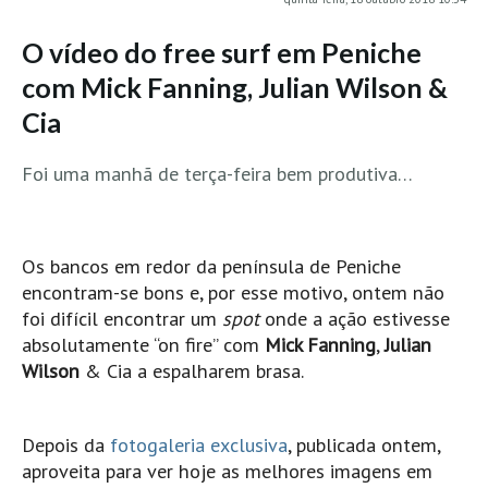
MINHO
O vídeo do free surf em Peniche
Moledo HD
com Mick Fanning, Julian Wilson &
Vila Praia de Âncora HD
Cia
Viana do Castelo HD
Viana Pontão HD
Foi uma manhã de terça-feira bem produtiva…
Ofir
GRANDE PORTO
Aguçadoura HD
Os bancos em redor da península de Peniche
encontram-se bons e, por esse motivo, ontem não
Póvoa de Varzim
foi difícil encontrar um
spot
onde a ação estivesse
Póvoa de Varzim - Ferrari HD
absolutamente “on fire” com
Mick Fanning
,
Julian
Azurara HD
Wilson
& Cia a espalharem brasa.
Praia de Árvore - Areal HD
Mindelo
Depois da
fotogaleria exclusiva
, publicada ontem,
Mindelo meia laranja HD
aproveita para ver hoje as melhores imagens em