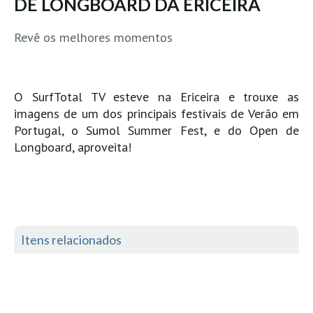
DE LONGBOARD DA ERICEIRA
Pedras do Corgo - Melanina HD
Cabo do Mundo HD
Revê os melhores momentos
Leça - L'Kodak (Aterro) HD
Leça da Palmeira HD
Leça da Palmeira bar Oscar HD
O SurfTotal TV esteve na Ericeira e trouxe as
imagens de um dos principais festivais de Verão em
Matosinhos HD
Portugal, o Sumol Summer Fest, e do Open de
Matosinhos - Vagas Bar HD
Longboard, aproveita!
Cabedelo do Porto
Espinho HD
Espinho vista aérea HD
Espinho - Silvalde HD
Itens relacionados
AVEIRO
Cortegaça (Vila do Surf) HD
Cortegaça Onda Pontão HD
Praia da Barra Norte HD