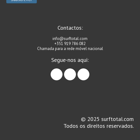
Seixal HD
BALI / INDONÉSIA
Bali - Kuta e Kuta Reef HD
Contactos:
Bali - Keramas HD
info@surftotal.com
Bali - Uluwatu HD
+351 919 786 082
Chamada para a rede móvel nacional
Ver Todas
Segue-nos aqui:
Entrevistas
facebook
instagram
linkedin
Nacionais
Internacionais
Exclusivas
Perfil da semana
Análises
© 2025 surftotal.com
Podcast Pulsar do Surf
Todos os direitos reservados.
Opinião