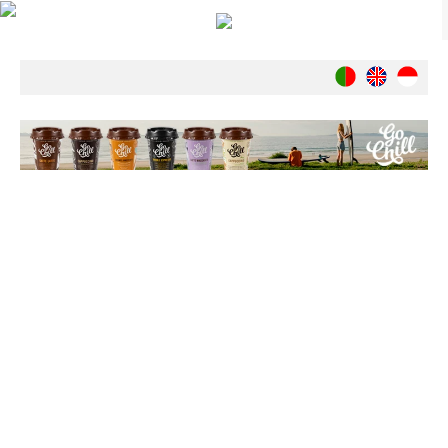
Notícias
Nacionais
Internacionais
Ambiente
Exclusivos
História
INDÚSTRIA
Nacional
Internacional
Exclusivos
Agenda de Eventos
Crónicas
Câmaras & Report