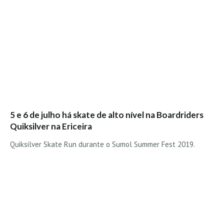
Mira
FIGUEIRA DA FOZ
Praia do Cabedelo HD
NAZARÉ
Nazaré panoramica praia norte
Nazaré HD
Nazaré Praias Sul
5 e 6 de julho há skate de alto nível na Boardriders
PENICHE
Quiksilver na Ericeira
Peniche - Consolação Norte HD
Quiksilver Skate Run durante o Sumol Summer Fest 2019.
Peniche Supertubos HD
SANTA CRUZ
Praia do Navio HD
ERICEIRA HD
Ericeira HD
Ericeira - Ribeira D'Ilhas HD