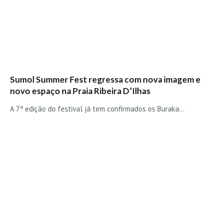
Boardriders Ericeira HD
Ericeira Praias Sul HD
Foz do Lizandro
SINTRA
Praia Grande HD
Sumol Summer Fest regressa com nova imagem e
Praia Grande Panorâmica HD
novo espaço na Praia Ribeira D’Ilhas
LINHA DE CASCAIS/ESTORIL
A 7ª edição do festival já tem confirmados os Buraka…
Guincho Norte
São Pedro do estoril
Parede
Carcavelos HD
Carcavelos Secret HD
Carcavelos - Calhau
COSTA DA CAPARICA HD