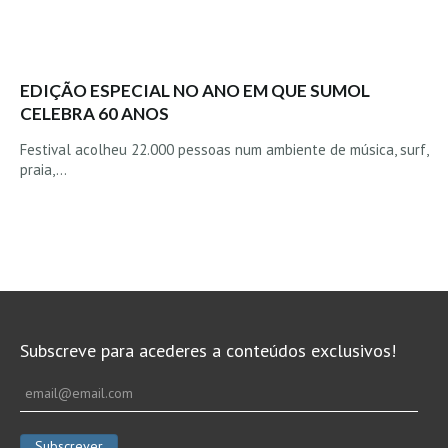
Costa da Caparica - C.I.Surf HD
Costa da Caparica - Praia Norte HD
Costa da Caparica - Praia CDS - HD
EDIÇÃO ESPECIAL NO ANO EM QUE SUMOL
Costa da Caparica - Marcelino Beach Cafe HD
CELEBRA 60 ANOS
Costa da Caparica - Fonte da Telha HD
Festival acolheu 22.000 pessoas num ambiente de música, surf,
ALENTEJO / ALGARVE
praia,…
Monte Clérigo HD - O sargo
Quarteira
Faro HD
Faro Surf Spot HD
Fuzeta
Fuzeta Vista Mar HD
Subscreve para acederes a conteúdos exclusivos!
MADEIRA
Machico HD
Laje, Contreiras e Ribeira da Janela HD