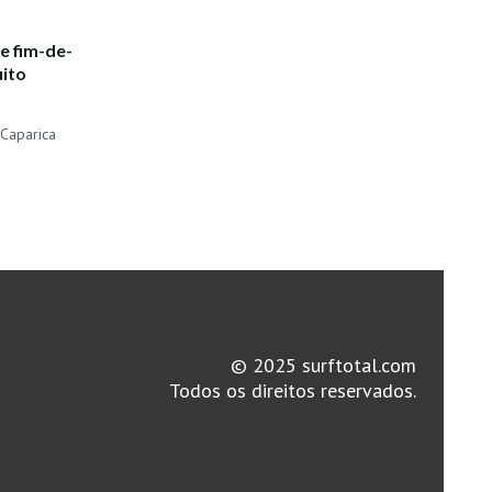
e fim-de-
uito
 Caparica
© 2025 surftotal.com
Todos os direitos reservados.