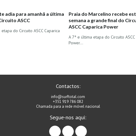
te adia para amanhã a última
Praia do Marcelino recebe est
Circuito ASCC
semana a grande final do Circ
ASCC Caparica Power
a etapa do Circuito ASCC Caparica
A 7ª e última etapa do Circuito ASCC
Power…
Contactos:
info@surftotal.com
+351 919 786 082
Chamada para a rede móvel nacional
Segue-nos aqui:
facebook
instagram
linkedin