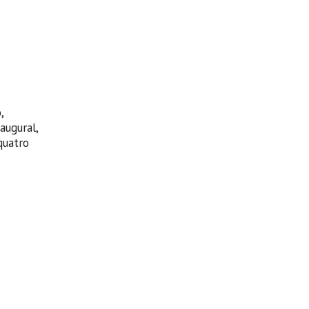
,
augural,
quatro