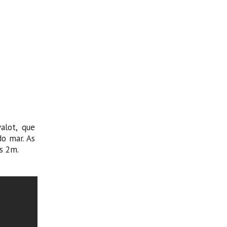
alot, que
o mar. As
s 2m.