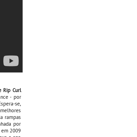
 Rip Curl
nce - por
Espera-se,
 melhores
da rampas
nhada por
e em 2009