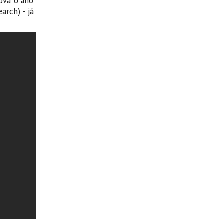
ova o ano
arch) - já