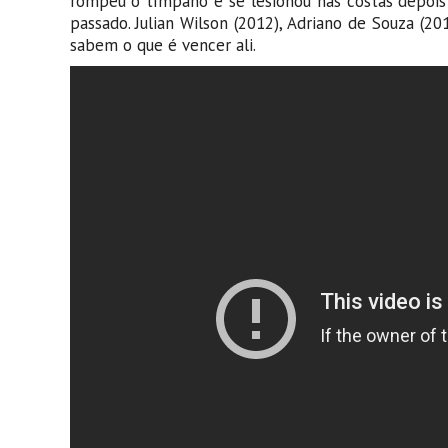
rompeu o tímpano e se lesionou nas costas depois
passado. Julian Wilson (2012), Adriano de Souza (20
sabem o que é vencer ali.