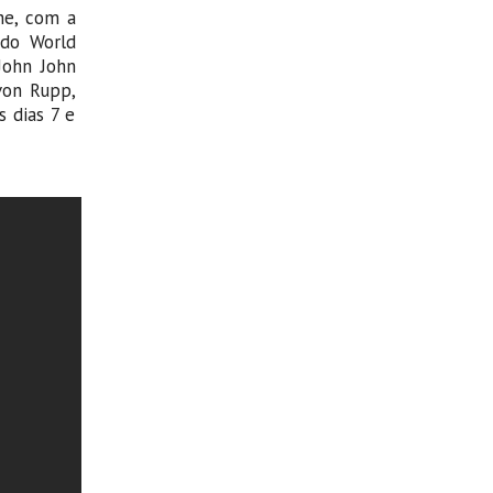
he, com a
 do World
John John
von Rupp,
s dias 7 e