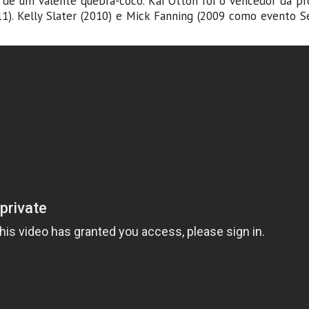
 de um valente quebra-côco. Kai Otton foi o vencedor da pr
11). Kelly Slater (2010) e Mick Fanning (2009 como evento Se