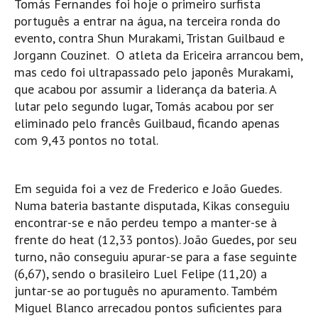
Tomás Fernandes foi hoje o primeiro surfista
Pedras do Corgo - Melanina HD
português a entrar na água, na terceira ronda do
Cabo do Mundo HD
evento, contra Shun Murakami, Tristan Guilbaud e
Leça - L'Kodak (Aterro) HD
Jorgann Couzinet. O atleta da Ericeira arrancou bem,
mas cedo foi ultrapassado pelo japonês Murakami,
Leça da Palmeira HD
que acabou por assumir a liderança da bateria. A
Leça da Palmeira bar Oscar HD
lutar pelo segundo lugar, Tomás acabou por ser
Matosinhos HD
eliminado pelo francês Guilbaud, ficando apenas
com 9,43 pontos no total.
Matosinhos - Vagas Bar HD
Cabedelo do Porto
Espinho HD
Em seguida foi a vez de Frederico e João Guedes.
Numa bateria bastante disputada, Kikas conseguiu
Espinho vista aérea HD
encontrar-se e não perdeu tempo a manter-se à
Espinho - Silvalde HD
frente do heat (12,33 pontos). João Guedes, por seu
AVEIRO
turno, não conseguiu apurar-se para a fase seguinte
Cortegaça (Vila do Surf) HD
(6,67), sendo o brasileiro Luel Felipe (11,20) a
juntar-se ao português no apuramento. Também
Cortegaça Onda Pontão HD
Miguel Blanco arrecadou pontos suficientes para
Praia da Barra Norte HD