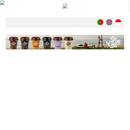
Notícias
Nacionais
Internacionais
Ambiente
Exclusivos
História
INDÚSTRIA
Nacional
Internacional
Exclusivos
Agenda de Eventos
Crónicas
Câmaras & Report