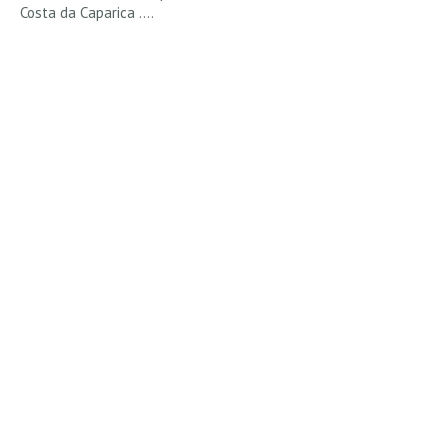
Costa da Caparica ....
Alentejo
Algarve
Loja
Pranchas
Acessórios de Surf
SurfWear
Skate
Acessórios de moda
Cursos de Shape
Contactos
Contactos Surftotal