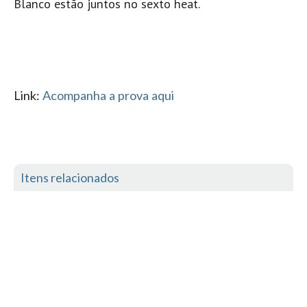
Blanco estão juntos no sexto heat.
Boardriders Ericeira HD
Ericeira Praias Sul HD
Foz do Lizandro
SINTRA
Link:
Acompanha a prova aqui
Praia Grande HD
Praia Grande Panorâmica HD
LINHA DE CASCAIS/ESTORIL
Guincho Norte
Itens relacionados
São Pedro do estoril
Parede
Carcavelos HD
Carcavelos Secret HD
Carcavelos - Calhau
COSTA DA CAPARICA HD