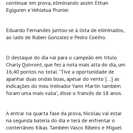
continuar em prova, eliminando assim Ethan
Mira
Egiguren e Vehiatua Prunier.
FIGUEIRA DA FOZ
Praia do Cabedelo HD
Eduardo Fernandes juntou-se à lista de eliminados,
NAZARÉ
ao lado de Ruben Gonzalez e Pedro Coelho.
Nazaré panoramica praia norte
Nazaré HD
O destaque do dia vai para o campeão em título
Nazaré Praias Sul
Charly Quivront, que fez a nota mais alta do dia, um
PENICHE
16,40 pontos no total. “Tive a oportunidade de
apanhar duas ondas boas, apesar do vento […] as
Peniche - Consolação Norte HD
indicações do meu treinador Yann Martin também
Peniche Supertubos HD
foram uma mais-valia”, disse o francês de 18 anos.
SANTA CRUZ
Praia do Navio HD
A entrar na quarta fase da prova, Nicolau vai estar
ERICEIRA HD
na segunda bateria do dia e terá de enfrentar o
Ericeira HD
conterrâneo Kikas. Também Vasco Ribeiro e Miguel
Ericeira - Ribeira D'Ilhas HD