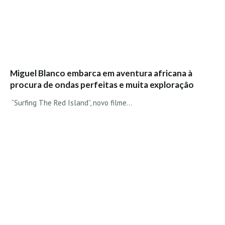
Costa da Caparica - C.I.Surf HD
Costa da Caparica - Praia Norte HD
Costa da Caparica - Praia CDS - HD
Costa da Caparica - Marcelino Beach Cafe HD
Costa da Caparica - Fonte da Telha HD
Miguel Blanco embarca em aventura africana à
ALENTEJO / ALGARVE
procura de ondas perfeitas e muita exploração
Monte Clérigo HD - O sargo
“Surfing The Red Island”, novo filme...
Quarteira
Faro HD
Faro Surf Spot HD
Fuzeta
Fuzeta Vista Mar HD
MADEIRA
Machico HD
Laje, Contreiras e Ribeira da Janela HD