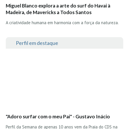
Vídeos
Miguel Blanco explora a arte do surf do Havai à
Madeira, de Mavericks a Todos Santos
Nacional
Internacional
A criatividade humana em harmonia com a força da natureza.
Exclusivos
Fotogaleria
Perfil em destaque
Nacional
Internacional
Exclusivas
Guia De Praias
Norte
Grande Porto
Costa de Prata
"Adoro surfar com o meu Pai" - Gustavo Inácio
Oeste
Grande Lisboa
Perfil da Semana de apenas 10 anos vem da Praia do CDS na