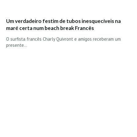
Seixal HD
BALI / INDONÉSIA
Um verdadeiro festim de tubos inesquecíveis na
Bali - Kuta e Kuta Reef HD
maré certa num beach break Francês
Bali - Keramas HD
O surfista francês Charly Quivront e amigos receberam um
Bali - Uluwatu HD
presente…
Ver Todas
Entrevistas
Nacionais
Internacionais
Exclusivas
Perfil da semana
Análises
Podcast Pulsar do Surf
Opinião