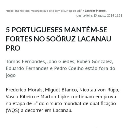
MINHO
Miguel Blanco tem mostrado que está com o surf no pé
ASP / Laurent Masurel
quarta-feira, 13 agosto 2014 15:31
Moledo HD
Vila Praia de Âncora HD
5 PORTUGUESES MANTÉM-SE
Viana do Castelo HD
FORTES NO SOÖRUZ LACANAU
Viana Pontão HD
PRO
Ofir
Tomás Fernandes, João Guedes, Ruben Gonzalez,
GRANDE PORTO
Eduardo Fernandes e Pedro Coelho estão fora do
Aguçadoura HD
jogo
Póvoa de Varzim
Póvoa de Varzim - Ferrari HD
Frederico Morais, Miguel Blanco, Nicolau von Rupp,
Azurara HD
Vasco Ribeiro e Marlon Lipke continuam em prova
na etapa de 5* do circuito mundial de qualificação
Praia de Árvore - Areal HD
(WQS) a decorrer em Lacanau.
Mindelo
Mindelo meia laranja HD