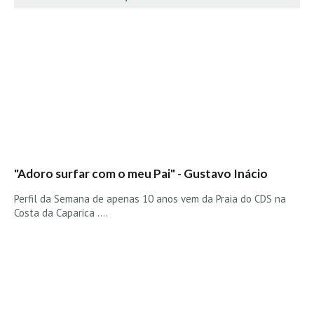
Vídeos
Nacional
Internacional
Exclusivos
Fotogaleria
Nacional
Internacional
Exclusivas
"Adoro surfar com o meu Pai" - Gustavo Inácio
Guia De Praias
Perfil da Semana de apenas 10 anos vem da Praia do CDS na
Costa da Caparica ....
Norte
Grande Porto
Costa de Prata
Oeste
Grande Lisboa