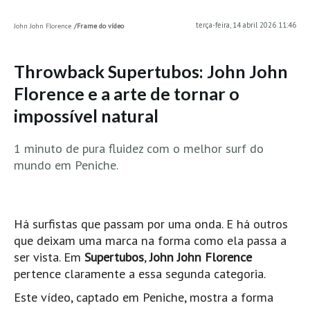
MINHO
terça-feira, 14 abril 2026 11:46
John John Florence
/Frame do vídeo
Moledo HD
Vila Praia de Âncora HD
Throwback Supertubos: John John
Viana do Castelo HD
Florence e a arte de tornar o
Viana Pontão HD
impossível natural
Ofir
1 minuto de pura fluidez com o melhor surf do
GRANDE PORTO
mundo em Peniche.
Aguçadoura HD
Póvoa de Varzim
Póvoa de Varzim - Ferrari HD
Há surfistas que passam por uma onda. E há outros
Azurara HD
que deixam uma marca na forma como ela passa a
Praia de Árvore - Areal HD
ser vista. Em
Supertubos
,
John John Florence
pertence claramente a essa segunda categoria.
Mindelo
Este vídeo, captado em Peniche, mostra a forma
Mindelo meia laranja HD