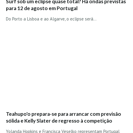
Surf sob um eclipse quase total? Há ondas previstas
Costa da Caparica - C.I.Surf HD
para 12 de agosto em Portugal
Costa da Caparica - Praia Norte HD
Do Porto a Lisboa e ao Algarve, o eclipse será…
Costa da Caparica - Praia CDS - HD
Costa da Caparica - Marcelino Beach Cafe HD
Costa da Caparica - Fonte da Telha HD
ALENTEJO / ALGARVE
Monte Clérigo HD - O sargo
Quarteira
Faro HD
Faro Surf Spot HD
Fuzeta
Fuzeta Vista Mar HD
MADEIRA
Teahupo'o prepara-se para arrancar com previsão
Machico HD
sólida e Kelly Slater de regresso à competição
Laje, Contreiras e Ribeira da Janela HD
Yolanda Hopkins e Francisca Veselko representam Portugal