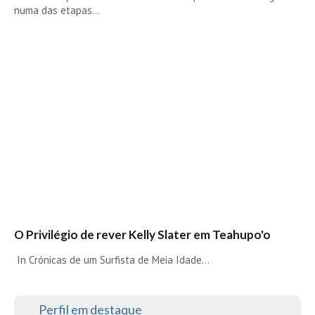
numa das etapas…
Seixal HD
BALI / INDONÉSIA
Bali - Kuta e Kuta Reef HD
Bali - Keramas HD
Bali - Uluwatu HD
Ver Todas
Entrevistas
Nacionais
Internacionais
Exclusivas
Perfil da semana
O Privilégio de rever Kelly Slater em Teahupo'o
Análises
In Crónicas de um Surfista de Meia Idade...
Podcast Pulsar do Surf
Opinião
Perfil em destaque