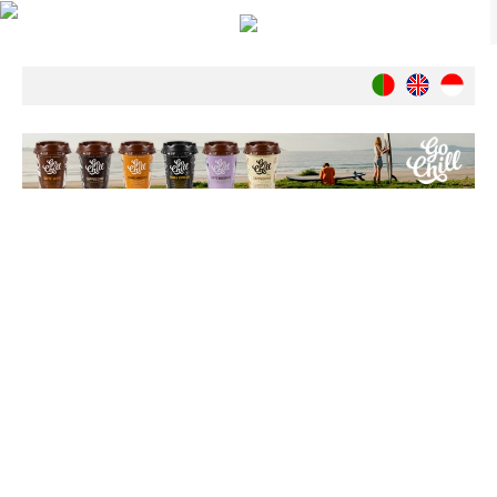
Notícias
Nacionais
Internacionais
Ambiente
Exclusivos
História
INDÚSTRIA
Nacional
Internacional
Exclusivos
Agenda de Eventos
Crónicas
Câmaras & Report