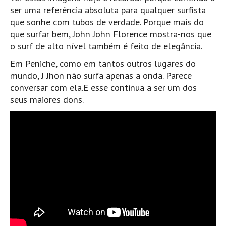
ser uma referência absoluta para qualquer surfista
Mira
que sonhe com tubos de verdade. Porque mais do
FIGUEIRA DA FOZ
que surfar bem, John John Florence mostra-nos que
Praia do Cabedelo HD
o surf de alto nível também é feito de elegância.
NAZARÉ
Em Peniche, como em tantos outros lugares do
Nazaré panoramica praia norte
mundo, J Jhon não surfa apenas a onda. Parece
conversar com ela.E esse continua a ser um dos
Nazaré HD
seus maiores dons.
Nazaré Praias Sul
PENICHE
Peniche - Consolação Norte HD
Peniche Supertubos HD
SANTA CRUZ
Praia do Navio HD
ERICEIRA HD
Ericeira HD
Ericeira - Ribeira D'Ilhas HD