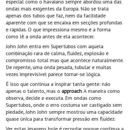
especial como o havaiano sempre abordou uma das
Pedras do Corgo - Melanina HD
ondas mais exigentes da Europa. Não se trata
Cabo do Mundo HD
apenas dos tubos que faz, nem da facilidade
Leça - L'Kodak (Aterro) HD
aparente com que se encaixa em secções profundas
e rápidas. O que impressiona mesmo é a forma
Leça da Palmeira HD
como lê a onda antes de ela acontecer.
Leça da Palmeira bar Oscar HD
John John entra em Supertubos com aquela
Matosinhos HD
combinação rara de calma, fluidez, explosão e
Matosinhos - Vagas Bar HD
compromisso total mas que acontece naturalmente.
Cabedelo do Porto
De repente, uma onda pesada, tubular e muitas
vezes imprevisível parece tornar-se lógica.
Espinho HD
É isso que continua a inspirar tanta gente: não
Espinho vista aérea HD
apenas o talento, mas o
approach
. A maneira como
Espinho - Silvalde HD
observa, decide e executa. Em ondas como
AVEIRO
Supertubos, onde o erro costuma ser castigado sem
Cortegaça (Vila do Surf) HD
piedade, John John sempre mostrou uma capacidade
quase única para transformar pressão em fluidez.
Cortegaça Onda Pontão HD
Ver estas imagens hoje é recordar porque continua a
Praia da Barra Norte HD