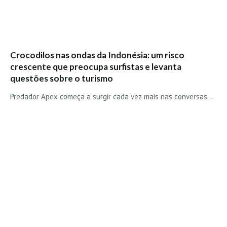
Vídeos
Nacional
Internacional
Crocodilos nas ondas da Indonésia: um risco
Exclusivos
crescente que preocupa surfistas e levanta
Fotogaleria
questões sobre o turismo
Nacional
Predador Apex começa a surgir cada vez mais nas conversas…
Internacional
Exclusivas
Guia De Praias
Norte
Grande Porto
Costa de Prata
Oeste
Grande Lisboa