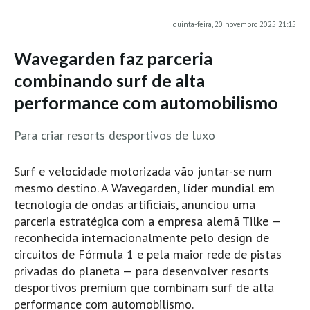
MINHO
quinta-feira, 20 novembro 2025 21:15
Moledo HD
Wavegarden faz parceria
Vila Praia de Âncora HD
combinando surf de alta
Viana do Castelo HD
performance com automobilismo
Viana Pontão HD
Ofir
Para criar resorts desportivos de luxo
GRANDE PORTO
Aguçadoura HD
Surf e velocidade motorizada vão juntar-se num
mesmo destino. A Wavegarden, líder mundial em
Póvoa de Varzim
tecnologia de ondas artificiais, anunciou uma
Póvoa de Varzim - Ferrari HD
parceria estratégica com a empresa alemã Tilke —
Azurara HD
reconhecida internacionalmente pelo design de
circuitos de Fórmula 1 e pela maior rede de pistas
Praia de Árvore - Areal HD
privadas do planeta — para desenvolver resorts
Mindelo
desportivos premium que combinam surf de alta
Mindelo meia laranja HD
performance com automobilismo.