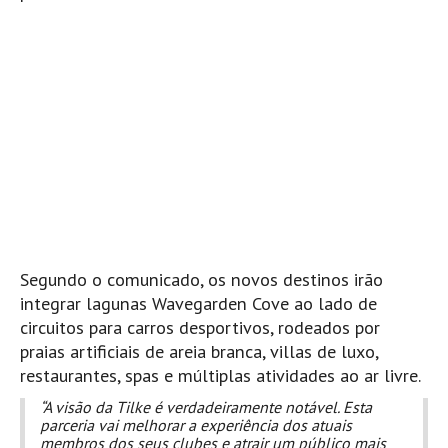
Pedras do Corgo - Melanina HD
Cabo do Mundo HD
Leça - L'Kodak (Aterro) HD
Leça da Palmeira HD
Leça da Palmeira bar Oscar HD
Matosinhos HD
Matosinhos - Vagas Bar HD
Cabedelo do Porto
Espinho HD
Segundo o comunicado, os novos destinos irão
Espinho vista aérea HD
integrar lagunas Wavegarden Cove ao lado de
Espinho - Silvalde HD
circuitos para carros desportivos, rodeados por
praias artificiais de areia branca, villas de luxo,
AVEIRO
restaurantes, spas e múltiplas atividades ao ar livre.
Cortegaça (Vila do Surf) HD
“A visão da Tilke é verdadeiramente notável. Esta
Cortegaça Onda Pontão HD
parceria vai melhorar a experiência dos atuais
Praia da Barra Norte HD
membros dos seus clubes e atrair um público mais