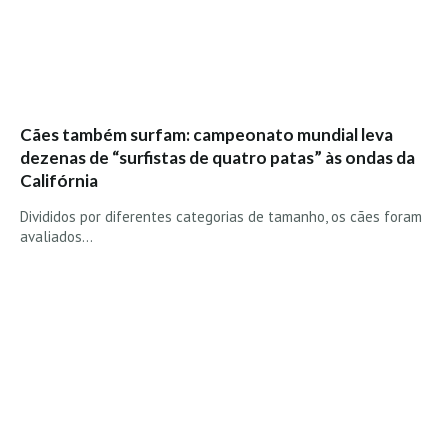
Seixal HD
BALI / INDONÉSIA
Bali - Kuta e Kuta Reef HD
Bali - Keramas HD
Cães também surfam: campeonato mundial leva
Bali - Uluwatu HD
dezenas de “surfistas de quatro patas” às ondas da
Ver Todas
Califórnia
Entrevistas
Divididos por diferentes categorias de tamanho, os cães foram
avaliados…
Nacionais
Internacionais
Exclusivas
Perfil da semana
Análises
Podcast Pulsar do Surf
Opinião