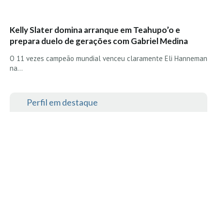
Alentejo
Algarve
Kelly Slater domina arranque em Teahupo’o e
Loja
prepara duelo de gerações com Gabriel Medina
O 11 vezes campeão mundial venceu claramente Eli Hanneman
Pranchas
na…
Acessórios de Surf
SurfWear
Perfil em destaque
Skate
Acessórios de moda
Cursos de Shape
Contactos
Contactos Surftotal