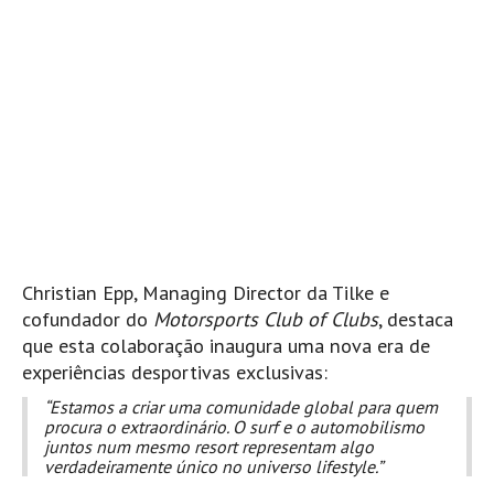
Boardriders Ericeira HD
Ericeira Praias Sul HD
Foz do Lizandro
SINTRA
Praia Grande HD
Praia Grande Panorâmica HD
LINHA DE CASCAIS/ESTORIL
Guincho Norte
Christian Epp, Managing Director da Tilke e
São Pedro do estoril
cofundador do
Motorsports Club of Clubs
, destaca
Parede
que esta colaboração inaugura uma nova era de
Carcavelos HD
experiências desportivas exclusivas:
Carcavelos Secret HD
“Estamos a criar uma comunidade global para quem
procura o extraordinário. O surf e o automobilismo
Carcavelos - Calhau
juntos num mesmo resort representam algo
verdadeiramente único no universo lifestyle.”
COSTA DA CAPARICA HD