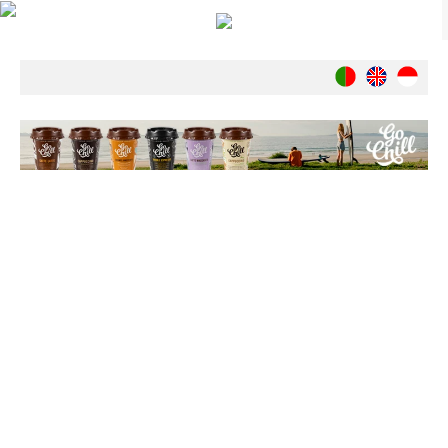
Notícias
Nacionais
Internacionais
Ambiente
Exclusivos
História
INDÚSTRIA
Nacional
Internacional
Exclusivos
Agenda de Eventos
Crónicas
Câmaras & Report