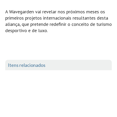
Costa da Caparica - C.I.Surf HD
Costa da Caparica - Praia Norte HD
A Wavegarden vai revelar nos próximos meses os
Costa da Caparica - Praia CDS - HD
primeiros projetos internacionais resultantes desta
aliança, que pretende redefinir o conceito de turismo
Costa da Caparica - Marcelino Beach Cafe HD
desportivo e de luxo.
Costa da Caparica - Fonte da Telha HD
ALENTEJO / ALGARVE
Monte Clérigo HD - O sargo
Quarteira
Itens relacionados
Faro HD
Faro Surf Spot HD
Fuzeta
Fuzeta Vista Mar HD
MADEIRA
Machico HD
Laje, Contreiras e Ribeira da Janela HD