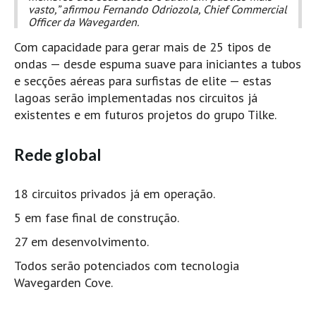
vasto,”
afirmou Fernando Odriozola, Chief Commercial
Mira
Officer da Wavegarden.
FIGUEIRA DA FOZ
Com capacidade para gerar mais de 25 tipos de
Praia do Cabedelo HD
ondas — desde espuma suave para iniciantes a tubos
e secções aéreas para surfistas de elite — estas
NAZARÉ
lagoas serão implementadas nos circuitos já
Nazaré panoramica praia norte
existentes e em futuros projetos do grupo Tilke.
Nazaré HD
Nazaré Praias Sul
Rede global
PENICHE
Peniche - Consolação Norte HD
18 circuitos privados já em operação.
Peniche Supertubos HD
5 em fase final de construção.
SANTA CRUZ
27 em desenvolvimento.
Praia do Navio HD
Todos serão potenciados com tecnologia
ERICEIRA HD
Wavegarden Cove.
Ericeira HD
Ericeira - Ribeira D'Ilhas HD