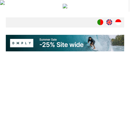
Notícias
Nacionais
Internacionais
Ambiente
Exclusivos
História
INDÚSTRIA
Nacional
Internacional
Exclusivos
Agenda de Eventos
Crónicas
Câmaras & Report