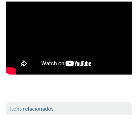
Mira
FIGUEIRA DA FOZ
Praia do Cabedelo HD
NAZARÉ
Nazaré panoramica praia norte
Nazaré HD
Nazaré Praias Sul
PENICHE
Peniche - Consolação Norte HD
Peniche Supertubos HD
SANTA CRUZ
Itens relacionados
Praia do Navio HD
ERICEIRA HD
Ericeira HD
Ericeira - Ribeira D'Ilhas HD