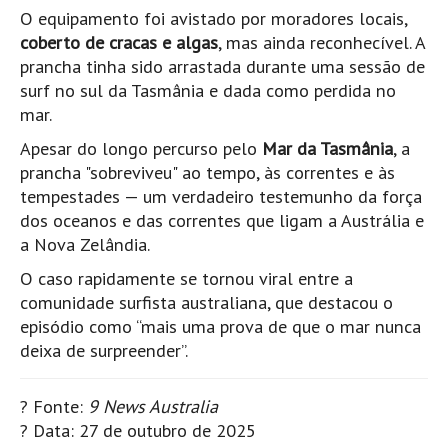
Pedras do Corgo - Melanina HD
O equipamento foi avistado por moradores locais,
coberto de cracas e algas
, mas ainda reconhecível. A
Cabo do Mundo HD
prancha tinha sido arrastada durante uma sessão de
Leça - L'Kodak (Aterro) HD
surf no sul da Tasmânia e dada como perdida no
Leça da Palmeira HD
mar.
Leça da Palmeira bar Oscar HD
Apesar do longo percurso pelo
Mar da Tasmânia
, a
Matosinhos HD
prancha "sobreviveu" ao tempo, às correntes e às
tempestades — um verdadeiro testemunho da força
Matosinhos - Vagas Bar HD
dos oceanos e das correntes que ligam a Austrália e
Cabedelo do Porto
a Nova Zelândia.
Espinho HD
O caso rapidamente se tornou viral entre a
Espinho vista aérea HD
comunidade surfista australiana, que destacou o
Espinho - Silvalde HD
episódio como “mais uma prova de que o mar nunca
deixa de surpreender”.
AVEIRO
Cortegaça (Vila do Surf) HD
? Fonte:
9 News Australia
Cortegaça Onda Pontão HD
? Data: 27 de outubro de 2025
Praia da Barra Norte HD