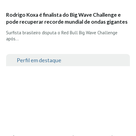
Seixal HD
BALI / INDONÉSIA
Rodrigo Koxa é finalista do Big Wave Challenge e
pode recuperar recorde mundial de ondas gigantes
Bali - Kuta e Kuta Reef HD
Bali - Keramas HD
Surfista brasileiro disputa o Red Bull Big Wave Challenge
após…
Bali - Uluwatu HD
Ver Todas
Perfil em destaque
Entrevistas
Nacionais
Internacionais
Exclusivas
Perfil da semana
Análises
Podcast Pulsar do Surf
Opinião