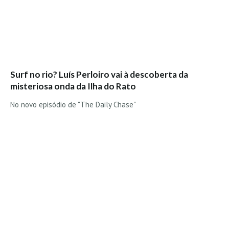
Costa da Caparica - C.I.Surf HD
Costa da Caparica - Praia Norte HD
Costa da Caparica - Praia CDS - HD
Costa da Caparica - Marcelino Beach Cafe HD
Costa da Caparica - Fonte da Telha HD
Surf no rio? Luís Perloiro vai à descoberta da
ALENTEJO / ALGARVE
misteriosa onda da Ilha do Rato
Monte Clérigo HD - O sargo
No novo episódio de "The Daily Chase"
Quarteira
Faro HD
Faro Surf Spot HD
Fuzeta
Fuzeta Vista Mar HD
MADEIRA
Machico HD
Laje, Contreiras e Ribeira da Janela HD