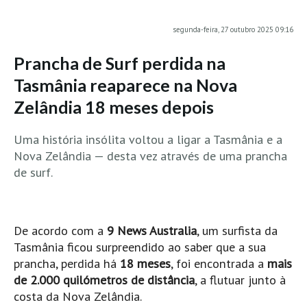
MINHO
segunda-feira, 27 outubro 2025 09:16
Moledo HD
Prancha de Surf perdida na
Vila Praia de Âncora HD
Tasmânia reaparece na Nova
Viana do Castelo HD
Zelândia 18 meses depois
Viana Pontão HD
Ofir
Uma história insólita voltou a ligar a Tasmânia e a
GRANDE PORTO
Nova Zelândia — desta vez através de uma prancha
Aguçadoura HD
de surf.
Póvoa de Varzim
Póvoa de Varzim - Ferrari HD
De acordo com a
9 News Australia
, um surfista da
Azurara HD
Tasmânia ficou surpreendido ao saber que a sua
Praia de Árvore - Areal HD
prancha, perdida há
18 meses
, foi encontrada a
mais
Mindelo
de 2.000 quilómetros de distância
, a flutuar junto à
Mindelo meia laranja HD
costa da Nova Zelândia.