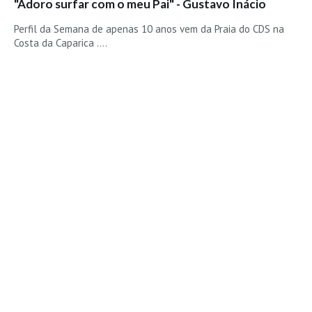
"Adoro surfar com o meu Pai" - Gustavo Inácio
Vídeos
Perfil da Semana de apenas 10 anos vem da Praia do CDS na
Nacional
Costa da Caparica ....
Internacional
Exclusivos
Fotogaleria
Nacional
Internacional
Exclusivas
Guia De Praias
Norte
Grande Porto
Costa de Prata
Oeste
Grande Lisboa