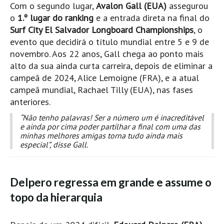
Com o segundo lugar,
Avalon Gall (EUA)
assegurou
Seixal HD
o
1.º lugar do ranking
e a entrada direta na final do
BALI / INDONÉSIA
Surf City El Salvador Longboard Championships
, o
Bali - Kuta e Kuta Reef HD
evento que decidirá o título mundial entre 5 e 9 de
Bali - Keramas HD
novembro. Aos 22 anos, Gall chega ao ponto mais
alto da sua ainda curta carreira, depois de eliminar a
Bali - Uluwatu HD
campeã de 2024, Alice Lemoigne (FRA), e a atual
Ver Todas
campeã mundial, Rachael Tilly (EUA), nas fases
Entrevistas
anteriores.
“Não tenho palavras! Ser a número um é inacreditável
Nacionais
e ainda por cima poder partilhar a final com uma das
Internacionais
minhas melhores amigas torna tudo ainda mais
especial”, disse Gall.
Exclusivas
Perfil da semana
Delpero regressa em grande e assume o
Análises
topo da hierarquia
Podcast Pulsar do Surf
Opinião