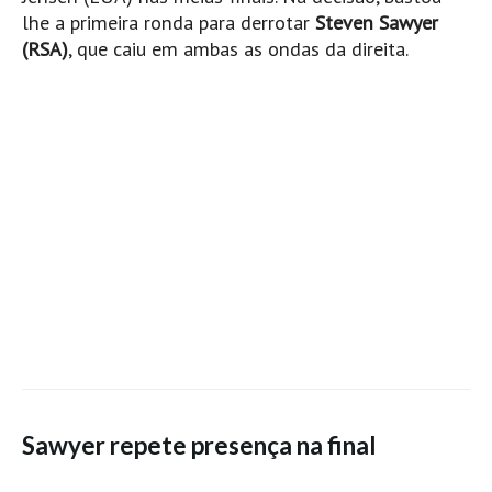
lhe a primeira ronda para derrotar
Steven Sawyer
Alentejo
(RSA)
, que caiu em ambas as ondas da direita.
Algarve
Loja
Pranchas
Acessórios de Surf
SurfWear
Skate
Acessórios de moda
Cursos de Shape
Contactos
Contactos Surftotal
Sawyer repete presença na final