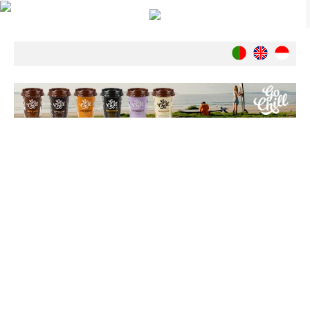
Notícias
Nacionais
Internacionais
Ambiente
Exclusivos
História
INDÚSTRIA
Nacional
Internacional
Exclusivos
Agenda de Eventos
Crónicas
Câmaras & Report