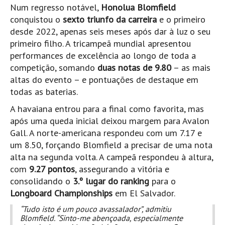
Num regresso notável,
Honolua Blomfield
Boardriders Ericeira HD
conquistou o
sexto triunfo da carreira
e o primeiro
Ericeira Praias Sul HD
desde 2022, apenas seis meses após dar à luz o seu
primeiro filho. A tricampeã mundial apresentou
Foz do Lizandro
performances de excelência ao longo de toda a
SINTRA
competição, somando
duas notas de 9.80
– as mais
Praia Grande HD
altas do evento – e pontuações de destaque em
Praia Grande Panorâmica HD
todas as baterias.
LINHA DE CASCAIS/ESTORIL
A havaiana entrou para a final como favorita, mas
Guincho Norte
após uma queda inicial deixou margem para Avalon
Gall. A norte-americana respondeu com um 7.17 e
São Pedro do estoril
um 8.50, forçando Blomfield a precisar de uma nota
Parede
alta na segunda volta. A campeã respondeu à altura,
Carcavelos HD
com
9.27 pontos
, assegurando a vitória e
consolidando o
3.º lugar do ranking
para o
Carcavelos Secret HD
Longboard Championships
em El Salvador.
Carcavelos - Calhau
“Tudo isto é um pouco avassalador”, admitiu
COSTA DA CAPARICA HD
Blomfield. “Sinto-me abençoada, especialmente