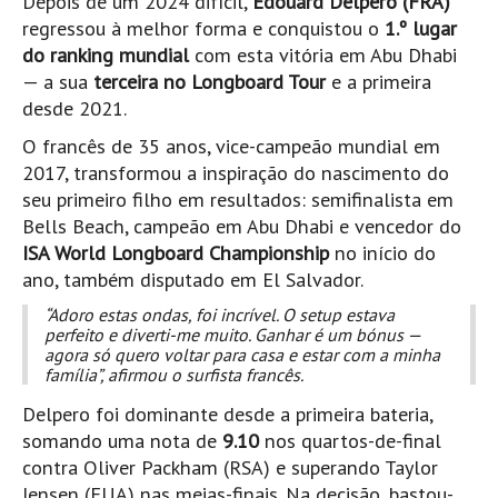
Depois de um 2024 difícil,
Edouard Delpero (FRA)
Vídeos
regressou à melhor forma e conquistou o
1.º lugar
Nacional
do ranking mundial
com esta vitória em Abu Dhabi
— a sua
terceira no Longboard Tour
e a primeira
Internacional
desde 2021.
Exclusivos
O francês de 35 anos, vice-campeão mundial em
Fotogaleria
2017, transformou a inspiração do nascimento do
seu primeiro filho em resultados: semifinalista em
Nacional
Bells Beach, campeão em Abu Dhabi e vencedor do
Internacional
ISA World Longboard Championship
no início do
Exclusivas
ano, também disputado em El Salvador.
Guia De Praias
“Adoro estas ondas, foi incrível. O setup estava
perfeito e diverti-me muito. Ganhar é um bónus —
Norte
agora só quero voltar para casa e estar com a minha
família”, afirmou o surfista francês.
Grande Porto
Delpero foi dominante desde a primeira bateria,
Costa de Prata
somando uma nota de
9.10
nos quartos-de-final
Oeste
contra Oliver Packham (RSA) e superando Taylor
Grande Lisboa
Jensen (EUA) nas meias-finais. Na decisão, bastou-