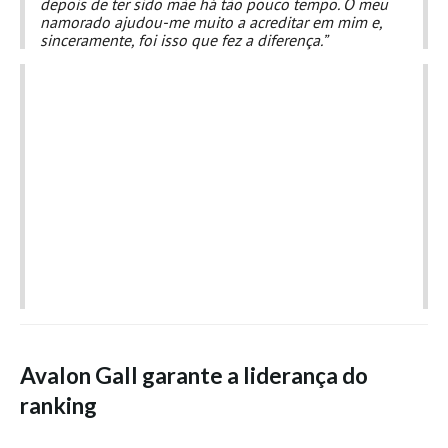
depois de ter sido mãe há tão pouco tempo. O meu
Costa da Caparica - C.I.Surf HD
namorado ajudou-me muito a acreditar em mim e,
Costa da Caparica - Praia Norte HD
sinceramente, foi isso que fez a diferença.”
Costa da Caparica - Praia CDS - HD
Costa da Caparica - Marcelino Beach Cafe HD
Costa da Caparica - Fonte da Telha HD
ALENTEJO / ALGARVE
Monte Clérigo HD - O sargo
Quarteira
Faro HD
Faro Surf Spot HD
Fuzeta
Fuzeta Vista Mar HD
Avalon Gall garante a liderança do
MADEIRA
Machico HD
ranking
Laje, Contreiras e Ribeira da Janela HD