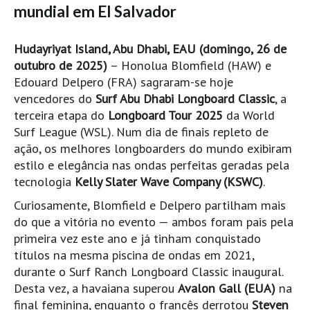
Pedras do Corgo - Melanina HD
mundial em El Salvador
Cabo do Mundo HD
Hudayriyat Island, Abu Dhabi, EAU (domingo, 26 de
Leça - L'Kodak (Aterro) HD
outubro de 2025)
– Honolua Blomfield (HAW) e
Leça da Palmeira HD
Edouard Delpero (FRA) sagraram-se hoje
Leça da Palmeira bar Oscar HD
vencedores do
Surf Abu Dhabi Longboard Classic
, a
terceira etapa do
Longboard Tour 2025
da World
Matosinhos HD
Surf League (WSL). Num dia de finais repleto de
Matosinhos - Vagas Bar HD
ação, os melhores longboarders do mundo exibiram
Cabedelo do Porto
estilo e elegância nas ondas perfeitas geradas pela
Espinho HD
tecnologia
Kelly Slater Wave Company (KSWC)
.
Espinho vista aérea HD
Curiosamente, Blomfield e Delpero partilham mais
do que a vitória no evento — ambos foram pais pela
Espinho - Silvalde HD
primeira vez este ano e já tinham conquistado
AVEIRO
títulos na mesma piscina de ondas em 2021,
Cortegaça (Vila do Surf) HD
durante o Surf Ranch Longboard Classic inaugural.
Cortegaça Onda Pontão HD
Desta vez, a havaiana superou
Avalon Gall (EUA)
na
final feminina, enquanto o francês derrotou
Steven
Praia da Barra Norte HD