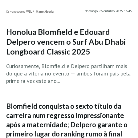
MINHO
domingo, 26 outubro 2025 16:45
Os vencedores
WSL / Manel Geada
Moledo HD
Vila Praia de Âncora HD
Honolua Blomfield e Edouard
Viana do Castelo HD
Delpero vencem o Surf Abu Dhabi
Viana Pontão HD
Longboard Classic 2025
Ofir
Curiosamente, Blomfield e Delpero partilham mais
GRANDE PORTO
do que a vitória no evento — ambos foram pais pela
Aguçadoura HD
primeira vez este ano...
Póvoa de Varzim
Póvoa de Varzim - Ferrari HD
Azurara HD
Blomfield conquista o sexto título da
Praia de Árvore - Areal HD
carreira num regresso impressionante
Mindelo
após a maternidade; Delpero garante o
Mindelo meia laranja HD
primeiro lugar do ranking rumo à final