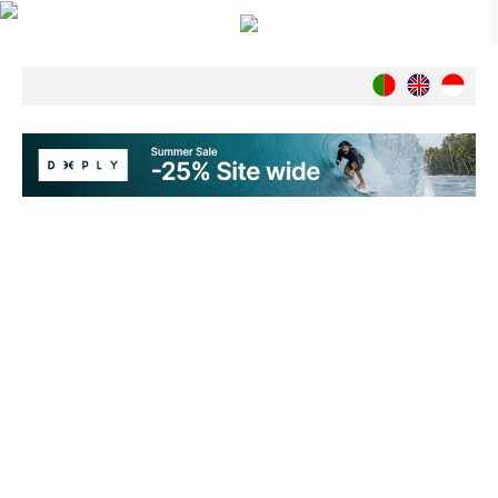
Notícias
Nacionais
Internacionais
Ambiente
Exclusivos
História
INDÚSTRIA
Nacional
Internacional
Exclusivos
Agenda de Eventos
Crónicas
Câmaras & Report