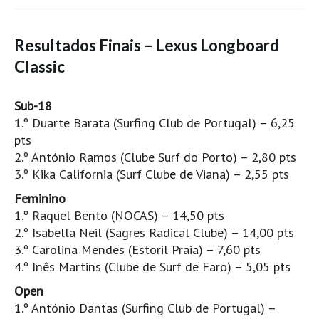
Seixal HD
BALI / INDONÉSIA
Resultados Finais – Lexus Longboard
Bali - Kuta e Kuta Reef HD
Classic
Bali - Keramas HD
Bali - Uluwatu HD
Sub-18
Ver Todas
1.º Duarte Barata (Surfing Club de Portugal) – 6,25
pts
Entrevistas
2.º António Ramos (Clube Surf do Porto) – 2,80 pts
Nacionais
3.º Kika California (Surf Clube de Viana) – 2,55 pts
Internacionais
Feminino
Exclusivas
1.º Raquel Bento (NOCAS) – 14,50 pts
2.º Isabella Neil (Sagres Radical Clube) – 14,00 pts
Perfil da semana
3.º Carolina Mendes (Estoril Praia) – 7,60 pts
Análises
4.º Inês Martins (Clube de Surf de Faro) – 5,05 pts
Podcast Pulsar do Surf
Open
Opinião
1.º António Dantas (Surfing Club de Portugal) –