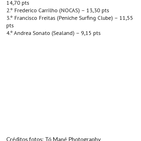
14,70 pts
Vídeos
2.º Frederico Carrilho (NOCAS) – 13,30 pts
Nacional
3.º Francisco Freitas (Peniche Surfing Clube) – 11,55
Internacional
pts
4.º Andrea Sonato (Sealand) – 9,15 pts
Exclusivos
Fotogaleria
Nacional
Internacional
Exclusivas
Guia De Praias
Norte
Grande Porto
Costa de Prata
Oeste
Grande Lisboa
Créditos fotos:
Tó Mané Photography