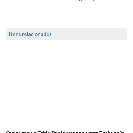
Alentejo
Algarve
Loja
Itens relacionados
Pranchas
Acessórios de Surf
SurfWear
Skate
Acessórios de moda
Cursos de Shape
Contactos
Contactos Surftotal
Outerknown Tahiti Pro já arrancou com Teahupo’o