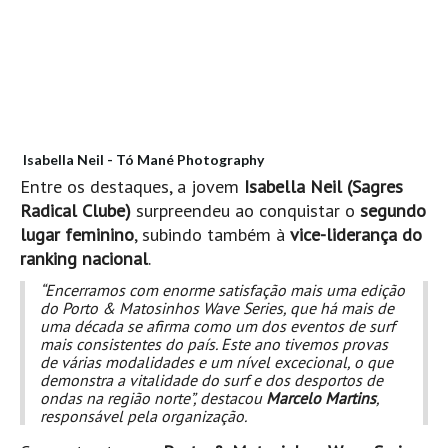
Boardriders Ericeira HD
Ericeira Praias Sul HD
Foz do Lizandro
SINTRA
Praia Grande HD
Isabella Neil -
Tó Mané Photography
Praia Grande Panorâmica HD
Entre os destaques, a jovem
Isabella Neil (Sagres
LINHA DE CASCAIS/ESTORIL
Radical Clube)
surpreendeu ao conquistar o
segundo
lugar feminino
, subindo também à
vice-liderança do
Guincho Norte
ranking nacional
.
São Pedro do estoril
“Encerramos com enorme satisfação mais uma edição
Parede
do Porto & Matosinhos Wave Series, que há mais de
uma década se afirma como um dos eventos de surf
Carcavelos HD
mais consistentes do país. Este ano tivemos provas
de várias modalidades e um nível excecional, o que
Carcavelos Secret HD
demonstra a vitalidade do surf e dos desportos de
Carcavelos - Calhau
ondas na região norte”, destacou
Marcelo Martins
,
responsável pela organização.
COSTA DA CAPARICA HD