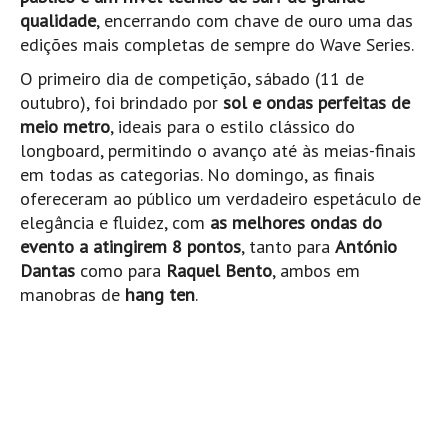
qualidade
, encerrando com chave de ouro uma das
Mira
edições mais completas de sempre do Wave Series.
FIGUEIRA DA FOZ
O primeiro dia de competição, sábado (11 de
Praia do Cabedelo HD
outubro), foi brindado por
sol e ondas perfeitas de
NAZARÉ
meio metro
, ideais para o estilo clássico do
Nazaré panoramica praia norte
longboard, permitindo o avanço até às meias-finais
em todas as categorias. No domingo, as finais
Nazaré HD
ofereceram ao público um verdadeiro espetáculo de
Nazaré Praias Sul
elegância e fluidez, com
as melhores ondas do
PENICHE
evento a atingirem 8 pontos
, tanto para
António
Peniche - Consolação Norte HD
Dantas
como para
Raquel Bento
, ambos em
manobras de
hang ten
.
Peniche Supertubos HD
SANTA CRUZ
Praia do Navio HD
ERICEIRA HD
Ericeira HD
Ericeira - Ribeira D'Ilhas HD