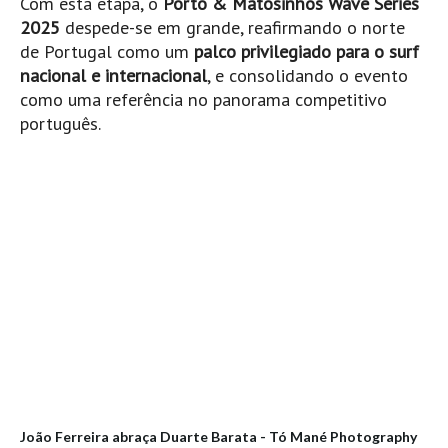
Com esta etapa, o
Porto & Matosinhos Wave Series
Costa da Caparica - C.I.Surf HD
2025
despede-se em grande, reafirmando o norte
Costa da Caparica - Praia Norte HD
de Portugal como um
palco privilegiado para o surf
Costa da Caparica - Praia CDS - HD
nacional e internacional
, e consolidando o evento
Costa da Caparica - Marcelino Beach Cafe HD
como uma referência no panorama competitivo
português.
Costa da Caparica - Fonte da Telha HD
ALENTEJO / ALGARVE
Monte Clérigo HD - O sargo
Quarteira
Faro HD
Faro Surf Spot HD
Fuzeta
Fuzeta Vista Mar HD
MADEIRA
Machico HD
Laje, Contreiras e Ribeira da Janela HD
João Ferreira abraça Duarte Barata -
Tó Mané Photography