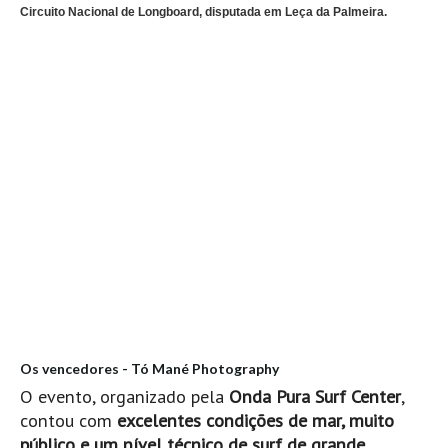
Pedras do Corgo - Melanina HD
Circuito Nacional de Longboard
, disputada em
Leça da Palmeira
.
Cabo do Mundo HD
Leça - L'Kodak (Aterro) HD
Leça da Palmeira HD
Leça da Palmeira bar Oscar HD
Matosinhos HD
Matosinhos - Vagas Bar HD
Cabedelo do Porto
Espinho HD
Espinho vista aérea HD
Espinho - Silvalde HD
AVEIRO
Os vencedores - Tó Mané Photography
Cortegaça (Vila do Surf) HD
O evento, organizado pela
Onda Pura Surf Center
,
Cortegaça Onda Pontão HD
contou com
excelentes condições de mar, muito
Praia da Barra Norte HD
público e um nível técnico de surf de grande