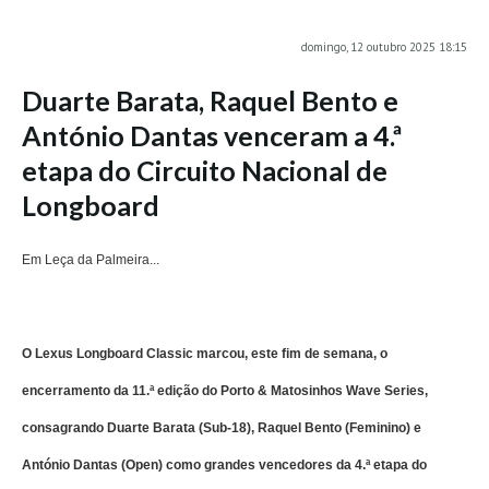
MINHO
domingo, 12 outubro 2025 18:15
Moledo HD
Duarte Barata, Raquel Bento e
Vila Praia de Âncora HD
António Dantas venceram a 4.ª
Viana do Castelo HD
etapa do Circuito Nacional de
Viana Pontão HD
Longboard
Ofir
GRANDE PORTO
Em Leça da Palmeira...
Aguçadoura HD
Póvoa de Varzim
Póvoa de Varzim - Ferrari HD
O
Lexus Longboard Classic
marcou, este fim de semana, o
Azurara HD
encerramento da
11.ª edição do Porto & Matosinhos Wave Series
,
Praia de Árvore - Areal HD
consagrando
Duarte Barata (Sub-18)
,
Raquel Bento (Feminino)
e
Mindelo
Mindelo meia laranja HD
António Dantas (Open)
como grandes vencedores da
4.ª etapa do