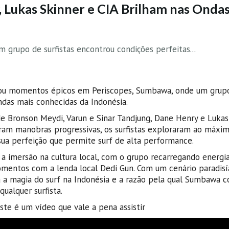
 Lukas Skinner e CIA Brilham nas Onda
rupo de surfistas encontrou condições perfeitas...
ou momentos épicos em Periscopes, Sumbawa, onde um grup
ndas mais conhecidas da Indonésia.
 Bronson Meydi, Varun e Sinar Tandjung, Dane Henry e Lukas 
iram manobras progressivas, os surfistas exploraram ao máxi
ua perfeição que permite surf de alta performance.
 a imersão na cultura local, com o grupo recarregando energi
omentos com a lenda local Dedi Gun. Com um cenário paradisí
a a magia do surf na Indonésia e a razão pela qual Sumbawa c
ualquer surfista.
ste é um vídeo que vale a pena assistir