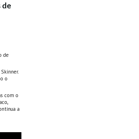
s de
o de
Skinner.
mo o
as com o
aco,
ontinua a