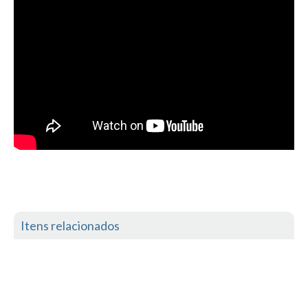
Costa da Caparica - C.I.Surf HD
Costa da Caparica - Praia Norte HD
Costa da Caparica - Praia CDS - HD
Costa da Caparica - Marcelino Beach Cafe HD
Costa da Caparica - Fonte da Telha HD
ALENTEJO / ALGARVE
Monte Clérigo HD - O sargo
Quarteira
Faro HD
Faro Surf Spot HD
Fuzeta
Itens relacionados
Fuzeta Vista Mar HD
MADEIRA
Machico HD
Laje, Contreiras e Ribeira da Janela HD