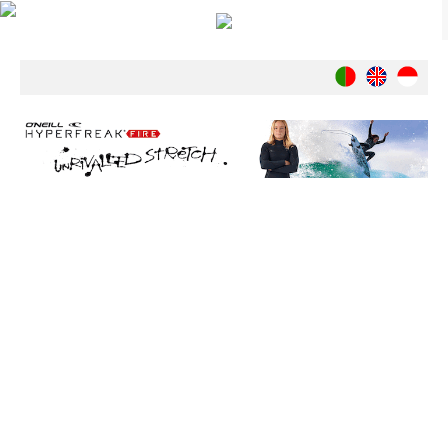
Notícias
Nacionais
Internacionais
Ambiente
Exclusivos
História
INDÚSTRIA
Nacional
Internacional
Exclusivos
Agenda de Eventos
Crónicas
Câmaras & Report