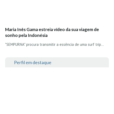
Alentejo
Algarve
Loja
Maria Inês Gama estreia vídeo da sua viagem de
Pranchas
sonho pela Indonésia
Acessórios de Surf
"SEMPURNA" procura transmitir a essência de uma surf trip...
SurfWear
Skate
Perfil em destaque
Acessórios de moda
Cursos de Shape
Contactos
Contactos Surftotal