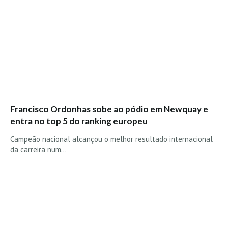
Seixal HD
BALI / INDONÉSIA
Bali - Kuta e Kuta Reef HD
Bali - Keramas HD
Bali - Uluwatu HD
Ver Todas
Entrevistas
Francisco Ordonhas sobe ao pódio em Newquay e
entra no top 5 do ranking europeu
Nacionais
Internacionais
Campeão nacional alcançou o melhor resultado internacional
da carreira num…
Exclusivas
Perfil da semana
Análises
Podcast Pulsar do Surf
Opinião