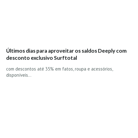
Vídeos
Nacional
Internacional
Exclusivos
Fotogaleria
Últimos dias para aproveitar os saldos Deeply com
Nacional
desconto exclusivo Surftotal
Internacional
com descontos até 35% em fatos, roupa e acessórios,
Exclusivas
disponíveis…
Guia De Praias
Norte
Grande Porto
Costa de Prata
Oeste
Grande Lisboa