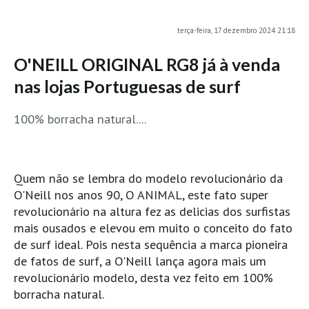
MINHO
terça-feira, 17 dezembro 2024 21:18
Moledo HD
O'NEILL ORIGINAL RG8 já à venda
Vila Praia de Âncora HD
nas lojas Portuguesas de surf
Viana do Castelo HD
Viana Pontão HD
100% borracha natural....
Ofir
GRANDE PORTO
Aguçadoura HD
Quem não se lembra do modelo revolucionário da
Póvoa de Varzim
O'Neill nos anos 90, O ANIMAL, este fato super
Póvoa de Varzim - Ferrari HD
revolucionário na altura fez as delicias dos surfistas
mais ousados e elevou em muito o conceito do fato
Azurara HD
de surf ideal. Pois nesta sequência a marca pioneira
Praia de Árvore - Areal HD
de fatos de surf, a O'Neill lança agora mais um
Mindelo
revolucionário modelo, desta vez feito em 100%
borracha natural.
Mindelo meia laranja HD