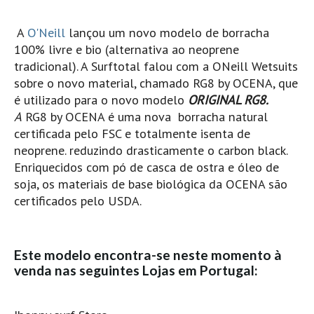
Pedras do Corgo - Melanina HD
Cabo do Mundo HD
A
O'Neill
lançou um novo modelo de borracha
100% livre e bio (alternativa ao neoprene
Leça - L'Kodak (Aterro) HD
tradicional). A Surftotal falou com a ONeill Wetsuits
Leça da Palmeira HD
sobre o novo material, chamado RG8 by OCENA, que
Leça da Palmeira bar Oscar HD
é utilizado para o novo modelo
ORIGINAL RG8.
A
RG8 by OCENA é uma nova borracha natural
Matosinhos HD
certificada pelo FSC e totalmente isenta de
Matosinhos - Vagas Bar HD
neoprene. reduzindo drasticamente o carbon black.
Cabedelo do Porto
Enriquecidos com pó de casca de ostra e óleo de
Espinho HD
soja, os materiais de base biológica da OCENA são
certificados pelo USDA.
Espinho vista aérea HD
Espinho - Silvalde HD
AVEIRO
Este modelo encontra-se neste momento à
Cortegaça (Vila do Surf) HD
venda nas seguintes Lojas em Portugal:
Cortegaça Onda Pontão HD
Praia da Barra Norte HD